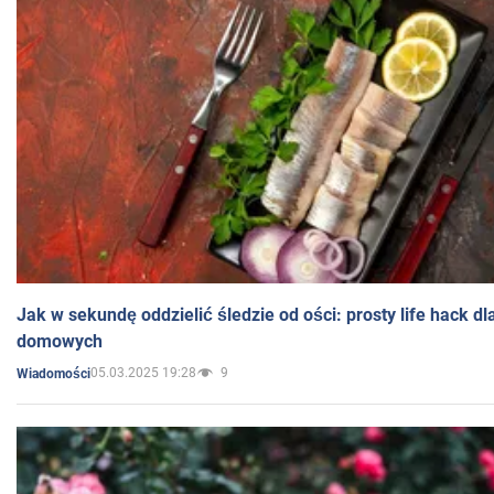
Jak w sekundę oddzielić śledzie od ości: prosty life hack d
domowych
05.03.2025 19:28
9
Wiadomości