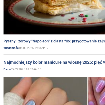
Pyszny i zdrowy "Napoleon" z ciasta filo: przygotowanie zaj
05.03.2025 19:05
7
Wiadomości
Najmodniejszy kolor manicure na wiosnę 2025: pięć
05.03.2025 18:52
10
Dama