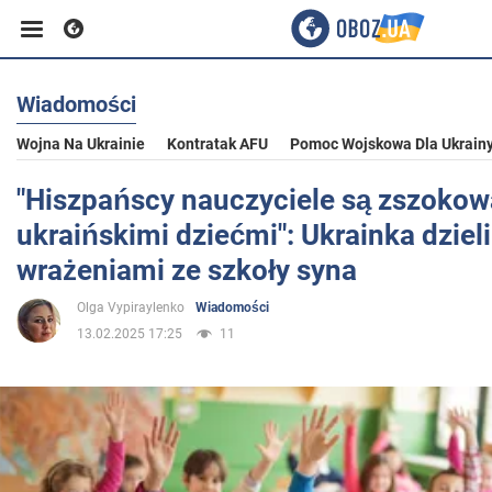
Wiadomości
Biznes
Wojna Na Ukrainie
Kontratak AFU
Pomoc Wojskowa Dla Ukrain
Sport
"Hiszpańscy nauczyciele są zszokow
ukraińskimi dziećmi": Ukrainka dzieli
Rozrywka
wrażeniami ze szkoły syna
Olga Vypiraylenko
Wiadomości
Życie
13.02.2025 17:25
11
Polityka
Społeczeństwo