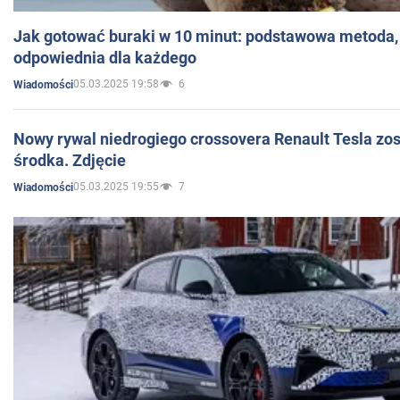
Jak gotować buraki w 10 minut: podstawowa metoda, 
odpowiednia dla każdego
05.03.2025 19:58
6
Wiadomości
Nowy rywal niedrogiego crossovera Renault Tesla zo
środka. Zdjęcie
05.03.2025 19:55
7
Wiadomości