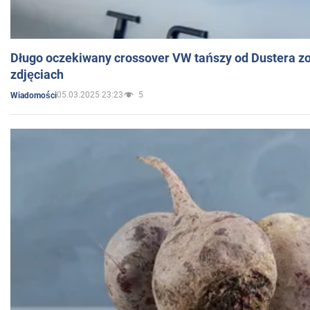
Długo oczekiwany crossover VW tańszy od Dustera zo
zdjęciach
05.03.2025 23:23
5
Wiadomości