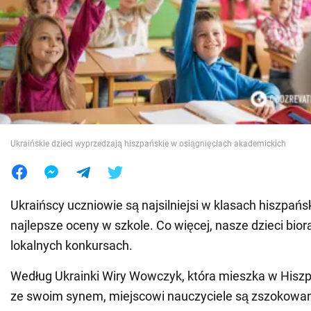
Wojna na Ukrainie
Świat
Jedzenie
Ukraińskie dzieci wyprzedzają hiszpańskie w osiągnięciach akademickich
Ukraińscy uczniowie są najsilniejsi w klasach hiszpańs
najlepsze oceny w szkole. Co więcej, nasze dzieci bior
lokalnych konkursach.
Według Ukrainki Wiry Wowczyk, która mieszka w Hiszpa
ze swoim synem, miejscowi nauczyciele są zszokowa