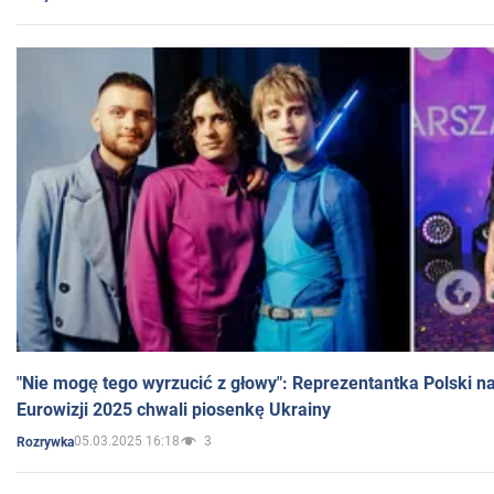
"Nie mogę tego wyrzucić z głowy": Reprezentantka Polski n
Eurowizji 2025 chwali piosenkę Ukrainy
05.03.2025 16:18
3
Rozrywka