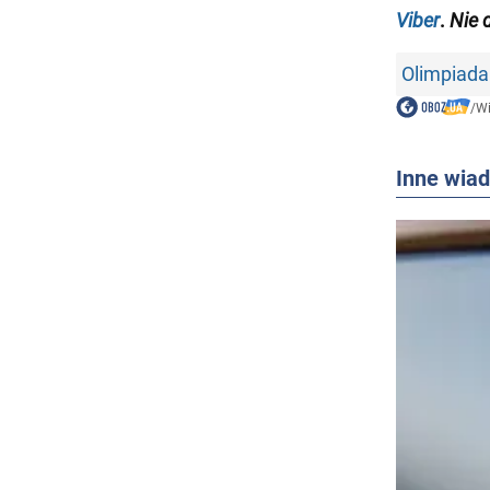
Viber
.
Nie 
Olimpiada
/
W
Inne wia