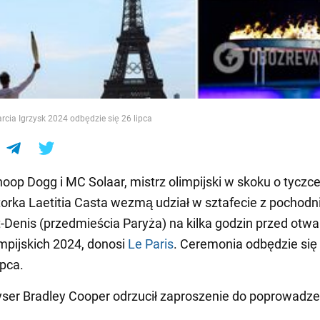
e
cia Igrzysk 2024 odbędzie się 26 lipca
oop Dogg i MC Solaar, mistrz olimpijski w skoku o tyczce
torka Laetitia Casta wezmą udział w sztafecie z pochodn
t-Denis (przedmieścia Paryża) na kilka godzin przed otw
impijskich 2024, donosi
Le Paris
. Ceremonia odbędzie się
ipca.
żyser Bradley Cooper odrzucił zaproszenie do poprowadze