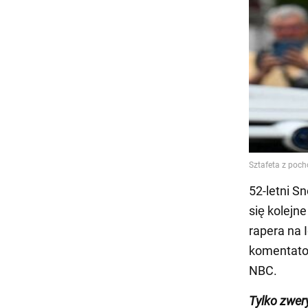
52-letni S
się kolejn
rapera na 
komentator
NBC.
Tylko
zwer