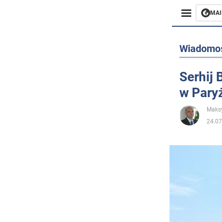
MAI
Biznes
Wiadomo
Sport
Serhij 
w Pary
Rozryw
Maks
Życie
24.07
Polityka
Społecz
Wojna n
Świat