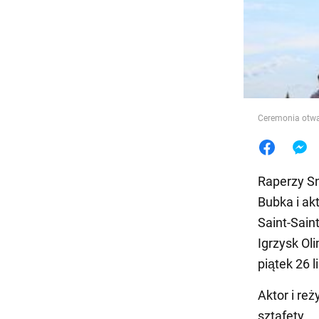
Jedzeni
Ceremonia otwar
Raperzy Sn
Bubka i ak
Saint-Sain
Igrzysk Ol
piątek 26 l
Aktor i re
sztafety.