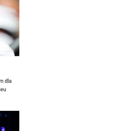
m dla
ieu