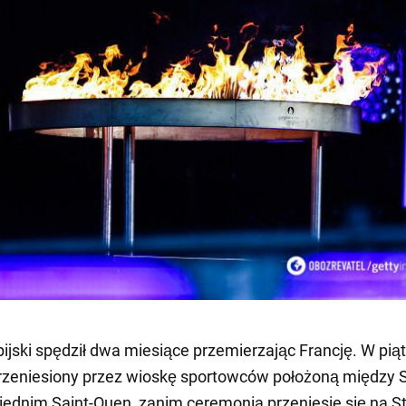
pijski spędził dwa miesiące przemierzając Francję. W pią
rzeniesiony przez wioskę sportowców położoną między S
siednim Saint-Ouen, zanim ceremonia przeniesie się na S