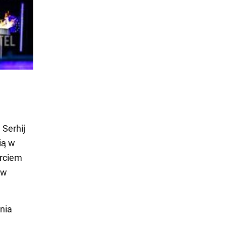
 Serhij
ią w
arciem
 w
nia