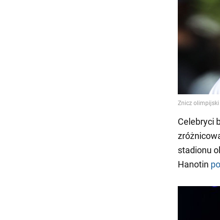
Celebryci 
zróżnicowa
stadionu o
Hanotin
po