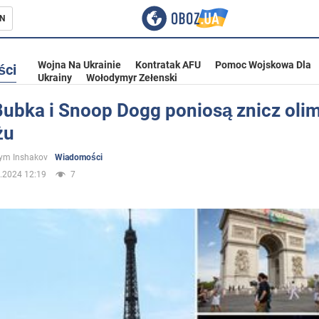
N
Wojna Na Ukrainie
Kontratak AFU
Pomoc Wojskowa Dla
ści
Ukrainy
Wołodymyr Zełenski
Bubka i Snoop Dogg poniosą znicz olim
żu
ka
ym Inshakov
Wiadomości
.2024 12:19
7
eństwo
a Ukrainie