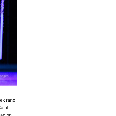
tek rano
aint-
tadion