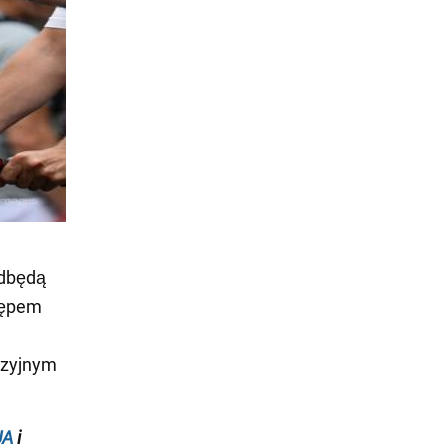
odbędą
stępem
izyjnym
UA
i