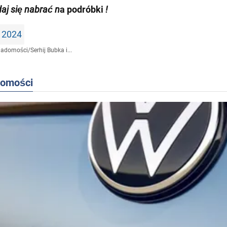
daj się nabrać n
a podróbki
!
 2024
iadomości
/
Serhij Bubka i...
domości