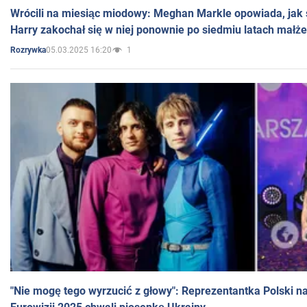
Wrócili na miesiąc miodowy: Meghan Markle opowiada, jak s
Harry zakochał się w niej ponownie po siedmiu latach małż
05.03.2025 16:20
1
Rozrywka
"Nie mogę tego wyrzucić z głowy": Reprezentantka Polski n