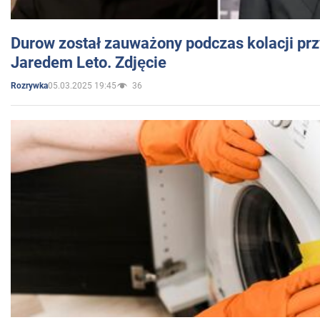
Durow został zauważony podczas kolacji prz
Jaredem Leto. Zdjęcie
05.03.2025 19:45
36
Rozrywka