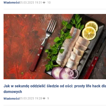
05.03.2025 19:31
10
Wiadomości
Jak w sekundę oddzielić śledzie od ości: prosty life hack d
domowych
05.03.2025 19:28
9
Wiadomości