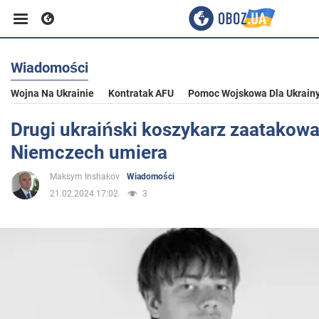
Wiadomości
Biznes
Wojna Na Ukrainie
Kontratak AFU
Pomoc Wojskowa Dla Ukrain
Sport
Drugi ukraiński koszykarz zaatakow
Niemczech umiera
Rozrywka
Maksym Inshakov
Wiadomości
21.02.2024 17:02
3
Życie
Polityka
Społeczeństwo