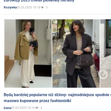
Eurowizji 2025 chwali piosenkę Ukrainy
05.03.2025 16:18
3
Rozrywka
Będą bardziej popularne niż dżinsy: najmodniejsze spodnie 
masowo kupowane przez fashionistki
05.03.2025 16:16
4
Dama