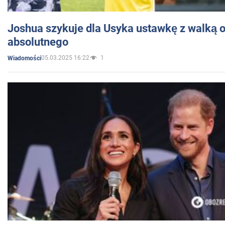
Joshua szykuje dla Usyka ustawkę z walką o 
absolutnego
05.03.2025 16:22
1
Wiadomości