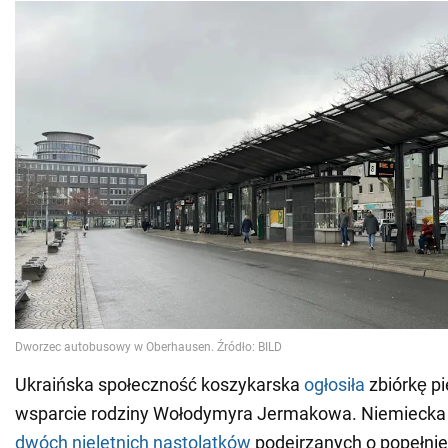
Ukraińska społeczność koszykarska
ogłosiła
zbiórkę pi
wsparcie rodziny Wołodymyra Jermakowa. Niemiecka 
dwóch nieletnich nastolatków
podejrzanych o popełnie