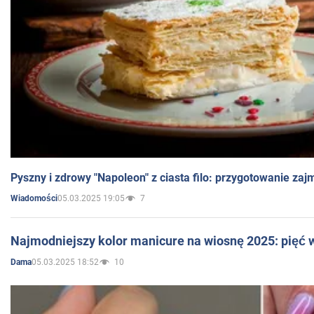
Pyszny i zdrowy "Napoleon" z ciasta filo: przygotowanie zaj
05.03.2025 19:05
7
Wiadomości
Najmodniejszy kolor manicure na wiosnę 2025: pięć
05.03.2025 18:52
10
Dama