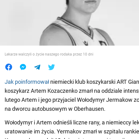
Wojna na Ukrainie
Świat
Jedzenie
Lekarze walczyli o życie naszego rodaka przez 10 dni
Jak poinformował
niemiecki klub koszykarski ART Giant
koszykarz Artem Kozaczenko zmarł na oddziale intensy
lutego Artem i jego przyjaciel Wołodymyr Jermakow zo
na dworcu autobusowym w Oberhausen.
Wołodymyr i Artem odnieśli liczne rany, a niemieccy lek
uratowanie im życia. Yermakov zmarł w szpitalu ranki