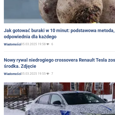
Jak gotować buraki w 10 minut: podstawowa metoda, 
odpowiednia dla każdego
05.03.2025 19:58
6
Wiadomości
Nowy rywal niedrogiego crossovera Renault Tesla zo
środka. Zdjęcie
05.03.2025 19:55
7
Wiadomości