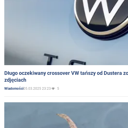
Długo oczekiwany crossover VW tańszy od Dustera zo
zdjęciach
05.03.2025 23:23
5
Wiadomości