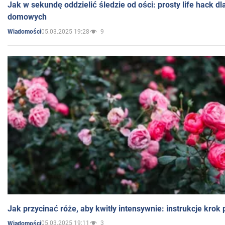
Jak w sekundę oddzielić śledzie od ości: prosty life hack d
domowych
05.03.2025 19:28
9
Wiadomości
Jak przycinać róże, aby kwitły intensywnie: instrukcje krok
05.03.2025 19:11
3
Wiadomości