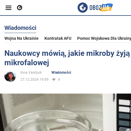
Wiadomości
Biznes
Wojna Na Ukrainie
Kontratak AFU
Pomoc Wojskowa Dla Ukrain
Sport
Naukowcy mówią, jakie mikroby żyj
mikrofalowej
Rozrywka
Inna Vasilyuk
Wiadomości
27.12.2024 19:09
4
Życie
Polityka
Społeczeństwo