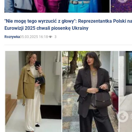
"Nie mogę tego wyrzucić z głowy": Reprezentantka Polski n
Eurowizji 2025 chwali piosenkę Ukrainy
05.03.2025 16:18
3
Rozrywka