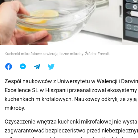
Wojna na Ukrainie
Świat
Jedzenie
Kuchenki mikrofalowe zawierają liczne mikroby. Źródło: Freepik
Zespół naukowców z Uniwersytetu w Walencji i Darwin
Excellence SL w Hiszpanii przeanalizował ekosystemy
kuchenkach mikrofalowych. Naukowcy odkryli, że żyją 
mikroby.
Czyszczenie wnętrza kuchenki mikrofalowej nie wysta
zagwarantować bezpieczeństwo przed niebezpieczny