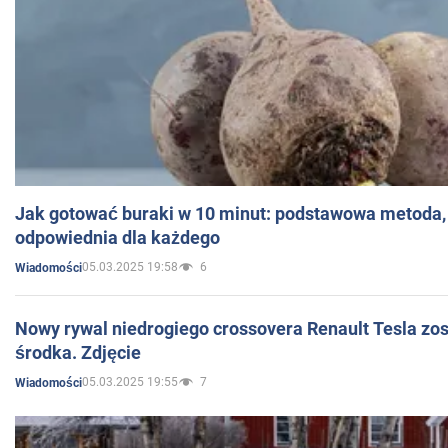
Jak gotować buraki w 10 minut: podstawowa metoda, 
odpowiednia dla każdego
05.03.2025 19:58
6
Wiadomości
Nowy rywal niedrogiego crossovera Renault Tesla zo
środka. Zdjęcie
05.03.2025 19:55
7
Wiadomości