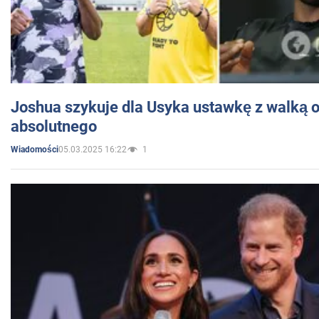
Joshua szykuje dla Usyka ustawkę z walką o 
absolutnego
05.03.2025 16:22
1
Wiadomości