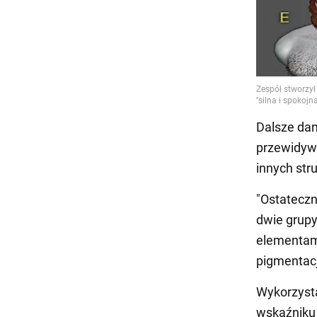
Dalsze dan
przewidywa
innych str
"Ostateczn
dwie grupy
elementami
pigmentacj
Wykorzyst
wskaźniku 