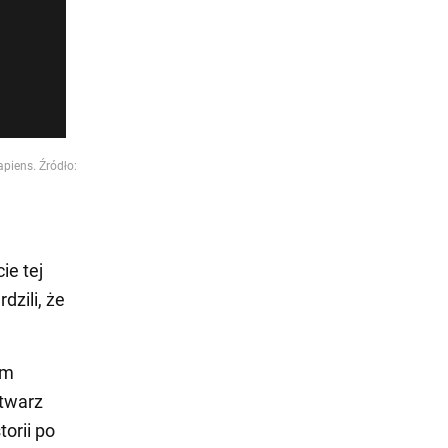
piens. Źródło:
ie tej
dzili, że
ym
 twarz
orii po