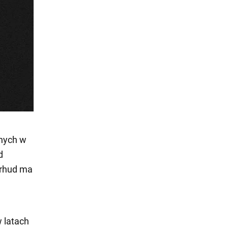
anych w
d
Irhud ma
w latach