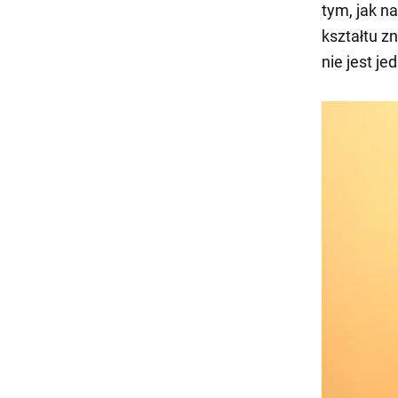
tym, jak n
kształtu z
nie jest j