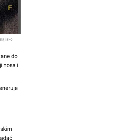
tane do
i nosa i
generuje
iskim
nadać