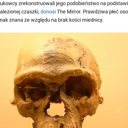
aukowcy zrekonstruowali jego podobieństwo na podstaw
nalezionej czaszki,
donosi
The Mirror. Prawdziwa płeć os
ednak znana ze względu na brak kości miednicy.