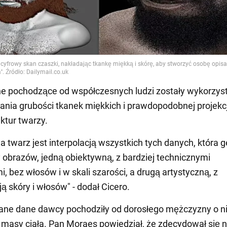
e pochodzące od współczesnych ludzi zostały wykorzys
nia grubości tkanek miękkich i prawdopodobnej projekcj
uktur twarzy.
a twarz jest interpolacją wszystkich tych danych, która 
 obrazów, jedną obiektywną, z bardziej technicznymi
, bez włosów i w skali szarości, a drugą artystyczną, z
ą skóry i włosów" - dodał Cicero.
ane dane dawcy pochodziły od dorosłego mężczyzny o n
masy ciała. Pan Moraes powiedział, że zdecydował się 