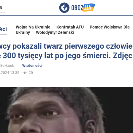
N
Wojna Na Ukrainie
Kontratak AFU
Pomoc Wojskowa Dla
ści
Ukrainy
Wołodymyr Zełenski
cy pokazali twarz pierwszego człowie
 300 tysięcy lat po jego śmierci. Zdjęc
ka
Boklajuk
Wiadomości
.2024 13:35
20
eństwo
a Ukrainie