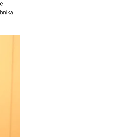
ie
obnika