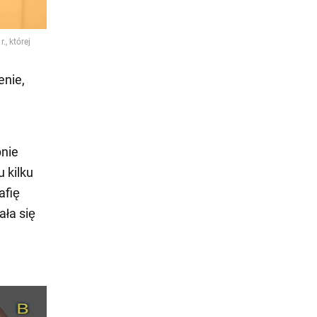
enie,
pnie
 kilku
afię
ła się