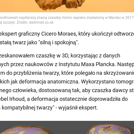
i ekspert graficzny Cicero Moraes, który ukończył odtworz
tałą twarz jako "silną i spokojną".
zeskanowałem czaszkę w 3D, korzystając z danych
nych przez naukowców z Instytutu Maxa Plancka. Nastę
em do przybliżenia twarzy, które polegało na skrzyżowaniu
akich jak deformacja anatomiczna. Wykorzystano tomogr
ego człowieka, dostosowaną tak, aby czaszka dawcy sta
bel Irhoud, a deformacja ostatecznie doprowadziła do
 kompatybilnej twarzy" - wyjaśnił ekspert.