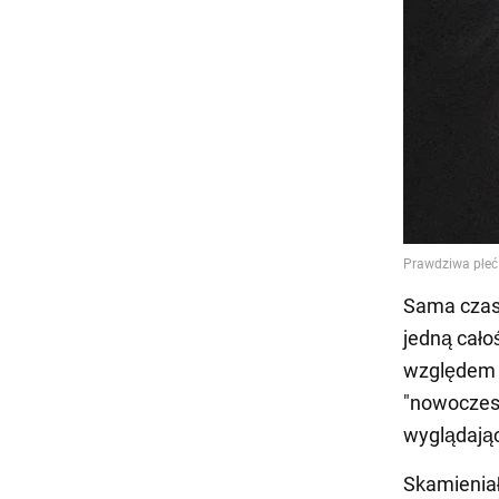
Sama czas
jedną cało
względem 
"nowoczesn
wyglądają
Skamieniał