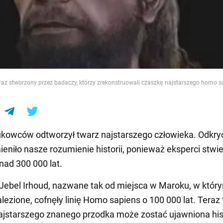
e
raz stworzony przez badaczy, którzy zrekonstruowali czaszkę najstarszego homo sa
kowców odtworzył twarz najstarszego człowieka. Odkryc
eniło nasze rozumienie historii, ponieważ eksperci stwier
ad 300 000 lat.
 Jebel Irhoud, nazwane tak od miejsca w Maroku, w któr
alezione, cofnęły linię Homo sapiens o 100 000 lat. Teraz
jstarszego znanego przodka może zostać ujawniona hist