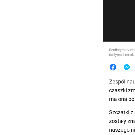
Jedzeni
Realistyczny ob
dailymail.co.uk
Zespół nau
czaszki zmi
ma ona pon
Szczątki z
zostały zn
naszego na