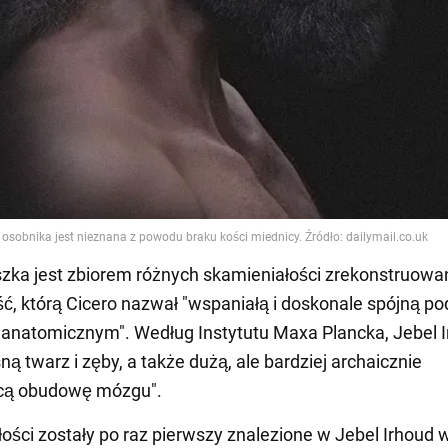
zka jest zbiorem różnych skamieniałości zrekonstruow
ść, którą Cicero nazwał "wspaniałą i doskonale spójną po
anatomicznym". Według Instytutu Maxa Plancka, Jebel 
ą twarz i zęby, a także dużą, ale bardziej archaicznie
cą obudowę mózgu".
ości zostały po raz pierwszy znalezione w Jebel Irhoud 