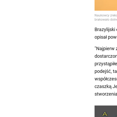
Brazylijsk
opisał pows
"Najpierw 
dostarczo
przystąpił
podejść, t
współczesn
czaszką Je
stworzenia