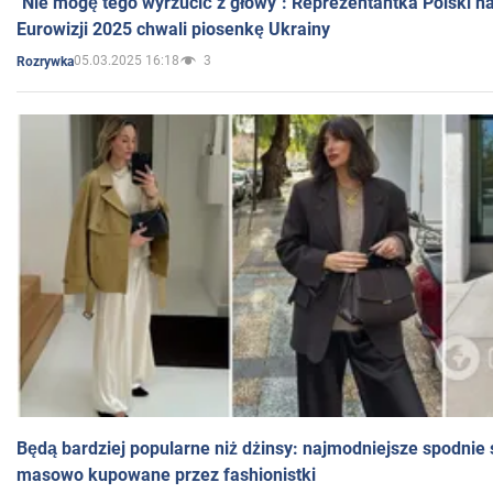
"Nie mogę tego wyrzucić z głowy": Reprezentantka Polski n
Eurowizji 2025 chwali piosenkę Ukrainy
05.03.2025 16:18
3
Rozrywka
Będą bardziej popularne niż dżinsy: najmodniejsze spodnie 
masowo kupowane przez fashionistki