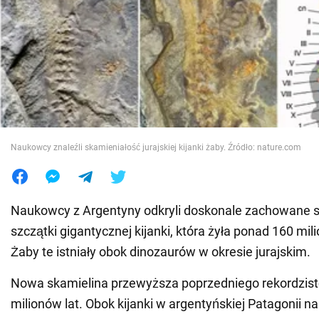
Wojna na Ukrainie
Świat
Jedzenie
Naukowcy znaleźli skamieniałość jurajskiej kijanki żaby. Źródło: nature.com
Naukowcy z Argentyny odkryli doskonale zachowane 
szczątki gigantycznej kijanki, która żyła ponad 160 mil
Żaby te istniały obok dinozaurów w okresie jurajskim.
Nowa skamielina przewyższa poprzedniego rekordzist
milionów lat. Obok kijanki w argentyńskiej Patagonii n