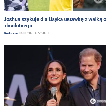
Joshua szykuje dla Usyka ustawkę z walką o 
absolutnego
05.03.2025 16:22
1
Wiadomości