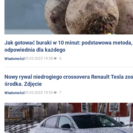
Jak gotować buraki w 10 minut: podstawowa metoda, 
odpowiednia dla każdego
05.03.2025 19:58
6
Wiadomości
Nowy rywal niedrogiego crossovera Renault Tesla zo
środka. Zdjęcie
05.03.2025 19:55
7
Wiadomości