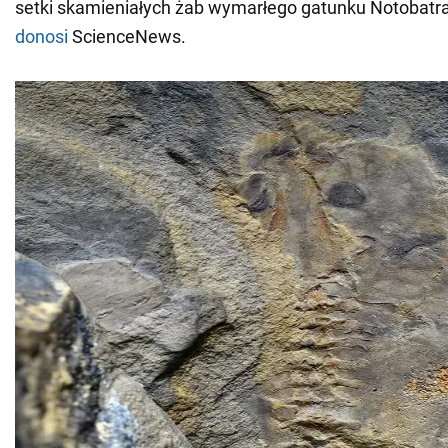
setki skamieniałych żab wymarłego gatunku Notobatra
donosi
ScienceNews.