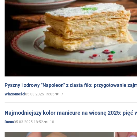
Pyszny i zdrowy "Napoleon" z ciasta filo: przygotowanie zaj
05.03.2025 19:05
7
Wiadomości
Najmodniejszy kolor manicure na wiosnę 2025: pięć
05.03.2025 18:52
10
Dama