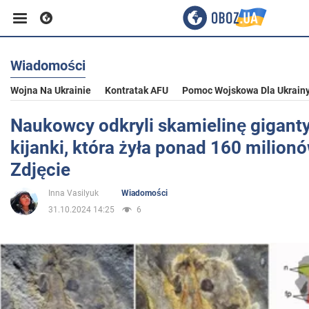
Wiadomości
Biznes
Wojna Na Ukrainie
Kontratak AFU
Pomoc Wojskowa Dla Ukrain
Sport
Naukowcy odkryli skamielinę gigant
kijanki, która żyła ponad 160 milionó
Rozrywka
Zdjęcie
Inna Vasilyuk
Wiadomości
Życie
31.10.2024 14:25
6
Polityka
Społeczeństwo