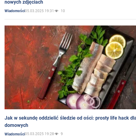
nowych zdjęciach
05.03.2025 19:31
10
Wiadomości
Jak w sekundę oddzielić śledzie od ości: prosty life hack d
domowych
05.03.2025 19:28
9
Wiadomości