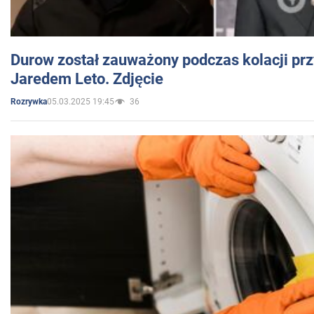
Durow został zauważony podczas kolacji prz
Jaredem Leto. Zdjęcie
05.03.2025 19:45
36
Rozrywka