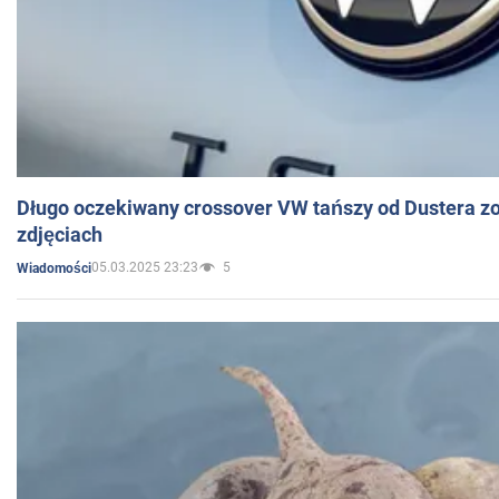
Długo oczekiwany crossover VW tańszy od Dustera zo
zdjęciach
05.03.2025 23:23
5
Wiadomości