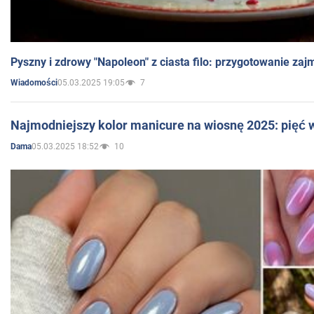
Pyszny i zdrowy "Napoleon" z ciasta filo: przygotowanie zaj
05.03.2025 19:05
7
Wiadomości
Najmodniejszy kolor manicure na wiosnę 2025: pięć
05.03.2025 18:52
10
Dama