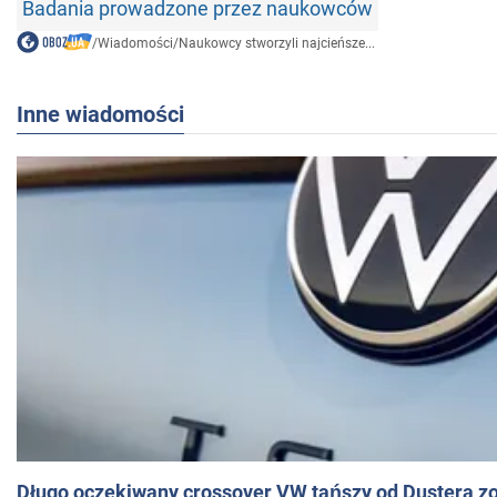
Badania prowadzone przez naukowców
/
Wiadomości
/
Naukowcy stworzyli najcieńsze...
Inne wiadomości
Długo oczekiwany crossover VW tańszy od Dustera zo