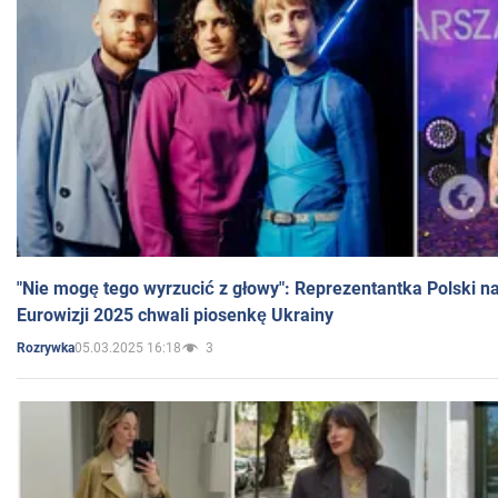
"Nie mogę tego wyrzucić z głowy": Reprezentantka Polski n
Eurowizji 2025 chwali piosenkę Ukrainy
05.03.2025 16:18
3
Rozrywka