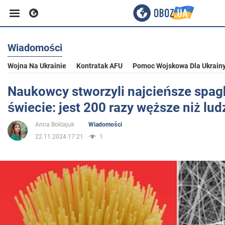
Wiadomości
Biznes
Wojna Na Ukrainie
Kontratak AFU
Pomoc Wojskowa Dla Ukrain
Sport
Naukowcy stworzyli najcieńsze spagh
świecie: jest 200 razy węższe niż lud
Rozrywka
Anna Boklajuk
Wiadomości
22.11.2024 17:21
1
Życie
Polityka
Społeczeństwo