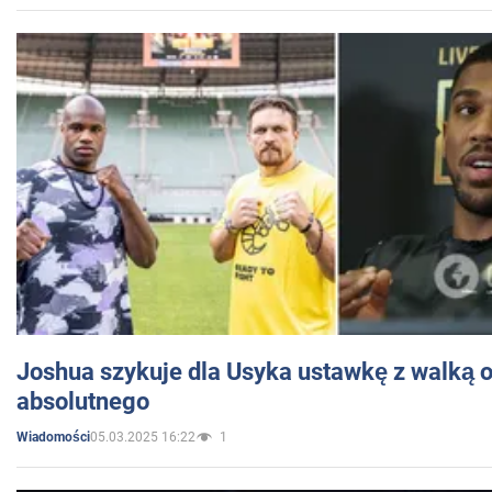
Joshua szykuje dla Usyka ustawkę z walką o 
absolutnego
05.03.2025 16:22
1
Wiadomości