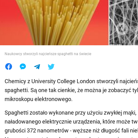
Wojna na Ukrainie
Świat
Jedzenie
Naukowcy stworzyli najcieńsze spaghetti na świecie
Chemicy z University College London stworzyli najcień
spaghetti. Są one tak cienkie, że można je zobaczyć t
mikroskopu elektronowego.
Spaghetti zostało wykonane przy użyciu zwykłej mąki, 
naładowanego elektrycznie urządzenia, które może tw
grubości 372 nanometrów - węższe niż długość fali nie