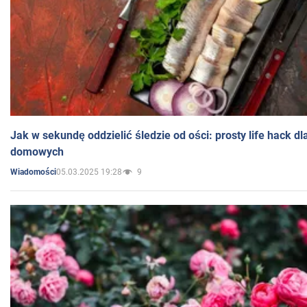
Jak w sekundę oddzielić śledzie od ości: prosty life hack d
domowych
05.03.2025 19:28
9
Wiadomości