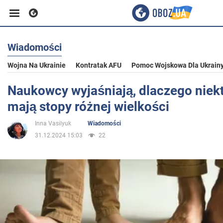
Wiadomości
Biznes
Wojna Na Ukrainie
Kontratak AFU
Pomoc Wojskowa Dla Ukrain
Sport
Naukowcy wyjaśniają, dlaczego niekt
mają stopy różnej wielkości
Rozrywka
Inna Vasilyuk
Wiadomości
31.12.2024 15:03
22
Życie
Polityka
Społeczeństwo