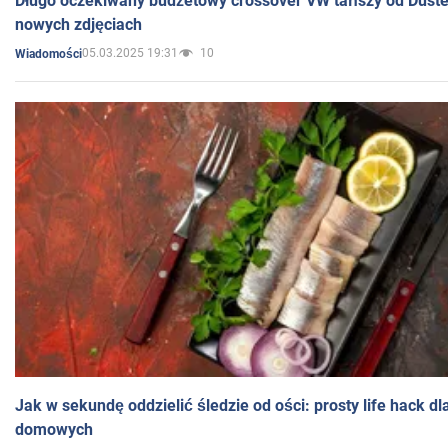
Długo oczekiwany budżetowy crossover VW tańszy od Dust
nowych zdjęciach
05.03.2025 19:31
10
Wiadomości
Jak w sekundę oddzielić śledzie od ości: prosty life hack d
domowych