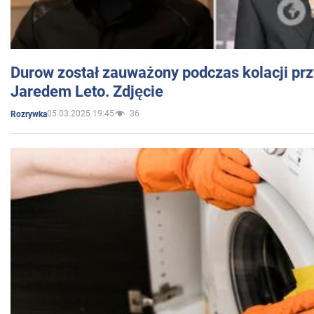
Durow został zauważony podczas kolacji prz
Jaredem Leto. Zdjęcie
05.03.2025 19:45
36
Rozrywka