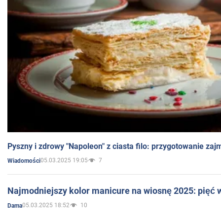
Pyszny i zdrowy "Napoleon" z ciasta filo: przygotowanie zaj
05.03.2025 19:05
7
Wiadomości
Najmodniejszy kolor manicure na wiosnę 2025: pięć
05.03.2025 18:52
10
Dama