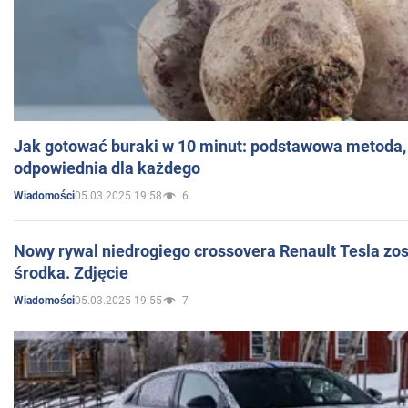
Jak gotować buraki w 10 minut: podstawowa metoda, 
odpowiednia dla każdego
05.03.2025 19:58
6
Wiadomości
Nowy rywal niedrogiego crossovera Renault Tesla zo
środka. Zdjęcie
05.03.2025 19:55
7
Wiadomości