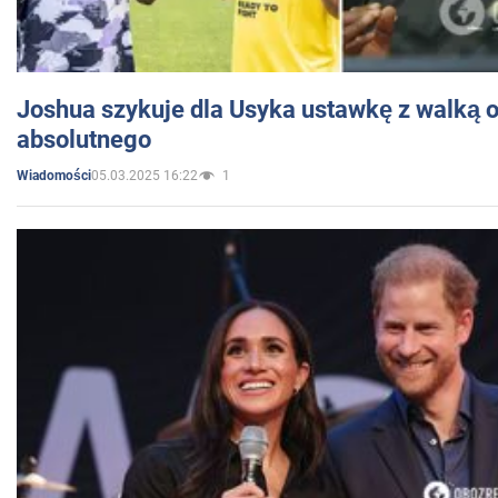
Joshua szykuje dla Usyka ustawkę z walką o 
absolutnego
05.03.2025 16:22
1
Wiadomości