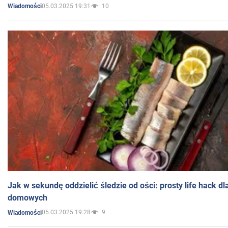
05.03.2025 19:31
10
Wiadomości
Jak w sekundę oddzielić śledzie od ości: prosty life hack d
domowych
05.03.2025 19:28
9
Wiadomości