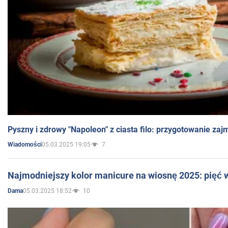
Pyszny i zdrowy "Napoleon" z ciasta filo: przygotowanie zaj
05.03.2025 19:05
7
Wiadomości
Najmodniejszy kolor manicure na wiosnę 2025: pięć
05.03.2025 18:52
10
Dama