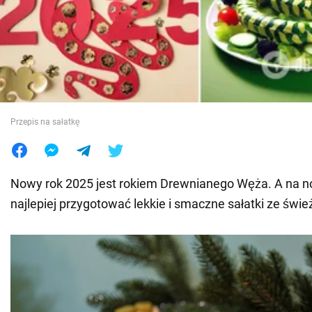
Wojna na Ukrainie
Świat
Jedzenie
Przepis na sałatkę
Nowy rok 2025 jest rokiem Drewnianego Węża. A na n
najlepiej przygotować lekkie i smaczne sałatki ze świe