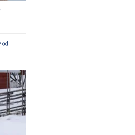
e
y od