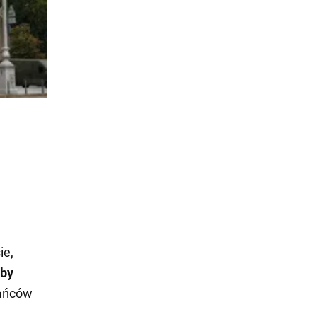
ie,
by
kańców