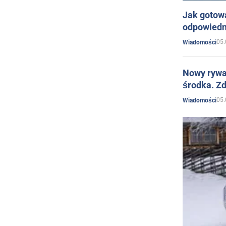
Jak gotow
odpowiedn
05.
Wiadomości
Nowy rywal
środka. Zd
05.
Wiadomości