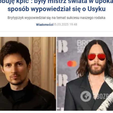
óbuję kpić": były mistrz świata w upok
sposób wypowiedział się o Usyku
Brytyjczyk wypowiedział się na temat sukcesu naszego rodaka
05.03.2025 19:48
Wiadomości