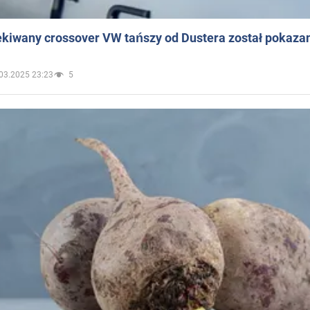
ekiwany crossover VW tańszy od Dustera został pokaza
03.2025 23:23
5