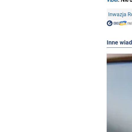
Inwazja Ro
/
W
Inne wia