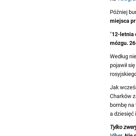
Później bu
miejsca pr
"
12-letnia
mózgu.
26
Według nie
pojawił si
rosyjskie
Jak wcześn
Charków za
bombę na t
a dziesięć
Tylko zwer
Viber
. Nie 