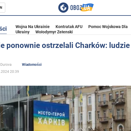
N
Wojna Na Ukrainie
Kontratak AFU
Pomoc Wojskowa Dla
ści
Ukrainy
Wołodymyr Zełenski
e ponownie ostrzelali Charków: ludzie 
ka
 Durova
Wiadomości
.2024 20:39
eństwo
a Ukrainie