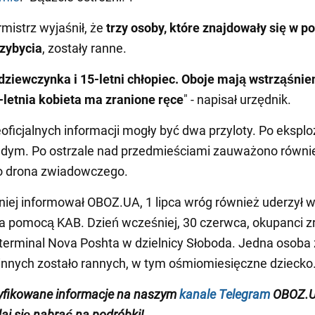
rmistrz wyjaśnił, że
trzy osoby, które znajdowały się w po
zybycia
, zostały ranne.
 dziewczynka i
15-letni
chłopiec. Oboje mają wstrząśnie
-letnia kobieta ma zranione ręce
" - napisał urzędnik.
oficjalnych informacji mogły być dwa przyloty. Po eksplo
ę dym. Po ostrzale nad przedmieściami zauważono równi
go drona zwiadowczego.
iej informował OBOZ.UA, 1 lipca wróg również uderzył 
 pomocą KAB. Dzień wcześniej, 30 czerwca, okupanci zr
erminal Nova Poshta w dzielnicy Słoboda. Jedna osoba 
 innych zostało rannych, w tym ośmiomiesięczne dziecko
yfikowane informacje na naszym
kanale Telegram
OBOZ.U
daj się nabrać na podróbki!