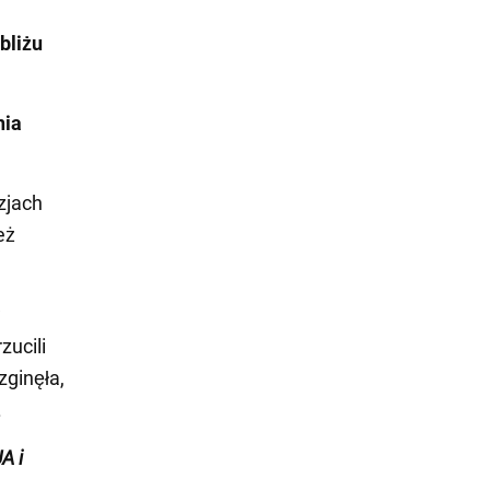
bliżu
nia
zjach
eż
w
zucili
zginęła,
.
A i