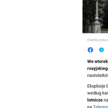
Jedzeni
Charków znów a
We
wtorek
rosyjskieg
nastolatkó
Eksplozje 
według kan
lotnicze
na
na
Telegr