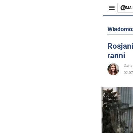
MAI
Biznes
Wiadomo
Sport
Rosjani
ranni
Rozryw
Daria
Życie
02.07
Polityka
Społecz
Wojna n
Świat