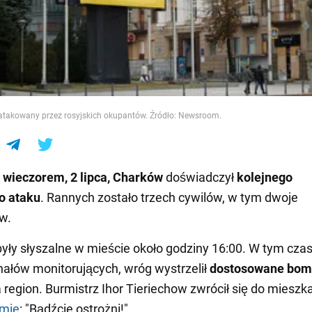
e
takowany przez rosyjskich okupantów. Źródło: Newsroom.
 wieczorem, 2 lipca, Charków
doświadczył
kolejnego
o ataku
. Rannych zostało trzech cywilów, w tym dwoje
w.
były słyszalne w mieście około godziny 16:00. W tym czas
ałów monitorujących, wróg wystrzelił
dostosowane bom
 region. Burmistrz Ihor Tieriechow zwrócił się do miesz
amie
: "Bądźcie ostrożni!".