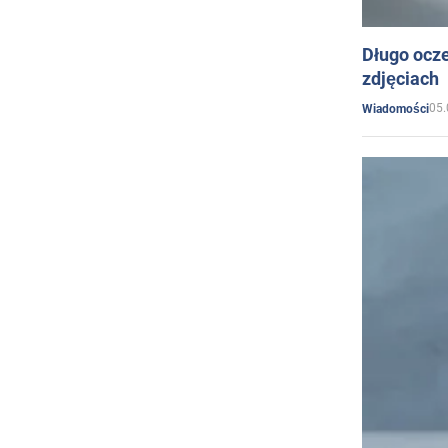
Długo ocz
zdjęciach
05.
Wiadomości