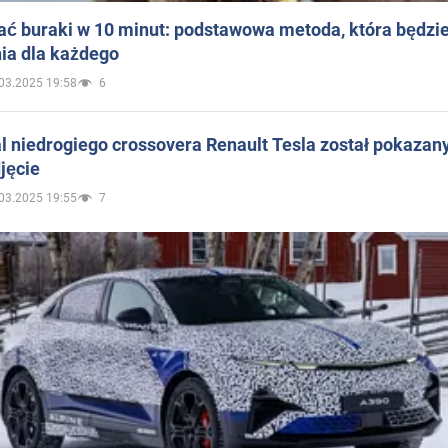
ać buraki w 10 minut: podstawowa metoda, która będzi
ia dla każdego
03.2025 19:58
6
 niedrogiego crossovera Renault Tesla został pokazan
jęcie
03.2025 19:55
7