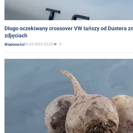
Długo oczekiwany crossover VW tańszy od Dustera zo
zdjęciach
05.03.2025 23:23
5
Wiadomości