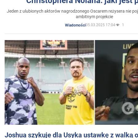
Christophera Nolana: jaki jest
Jeden z ulubionych aktorów nagrodzonego Oscarem reżysera nie poja
ambitnym projekcie
05.03.2025 17:04
1
Wiadomości
Joshua szykuje dla Usyka ustawkę z walką o 