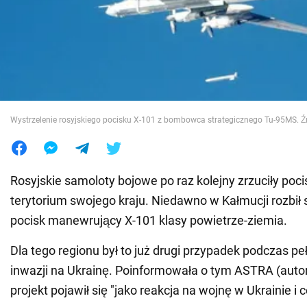
Wojna na Ukrainie
Świat
Jedzenie
Wystrzelenie rosyjskiego pocisku X-101 z bombowca strategicznego Tu-95MS. Ź
Rosyjskie samoloty bojowe po raz kolejny zrzuciły poci
terytorium swojego kraju. Niedawno w Kałmucji rozbił s
pocisk manewrujący X-101 klasy powietrze-ziemia.
Dla tego regionu był to już drugi przypadek podczas peł
inwazji na Ukrainę. Poinformowała o tym ASTRA (autor
projekt pojawił się "jako reakcja na wojnę w Ukrainie i 