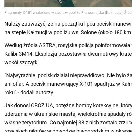
Należy zauważyć, że na początku lipca pocisk manew
na stepie Kałmucji w pobliżu wsi Solone (około 180 km od
Według źródła ASTRA, rosyjska policja poinformowała 
Kalibr 3M14. Eksplozja pozostawiła dwumetrowy krater
wokół szczątki.
"Najwyraźniej pocisk działał nieprawidłowo. Nie było
ani ofiar. A pocisk manewrujący X-101 spadł już w Kałm
roku" - dodali autorzy.
Jak donosi OBOZ.UA, potężne bomby korekcyjne, któr
uderzania w ukraińskie miasta, wielokrotnie spadały ró
własne terytorium. Co najmniej 38 z nich zostało zrzu
rosyjskich pilotów w obwodzie białogrodzkim w okresi