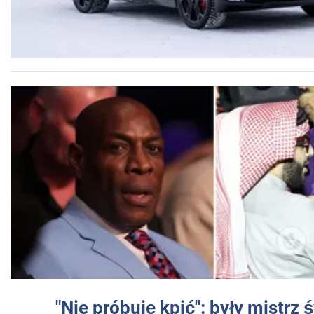
"Nie próbuję kpić": były mistrz 