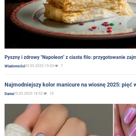
Pyszny i zdrowy "Napoleon" z ciasta filo: przygotowanie zaj
05.03.2025 19:05
7
Wiadomości
Najmodniejszy kolor manicure na wiosnę 2025: pięć
05.03.2025 18:52
10
Dama