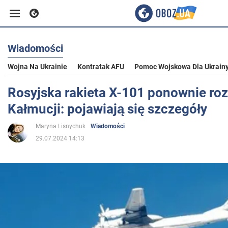
Wiadomości
Biznes
Wojna Na Ukrainie
Kontratak AFU
Pomoc Wojskowa Dla Ukrain
Sport
Rosyjska rakieta X-101 ponownie rozb
Kałmucji: pojawiają się szczegóły
Rozrywka
Maryna Lisnychuk
Wiadomości
29.07.2024 14:13
Życie
Polityka
Społeczeństwo