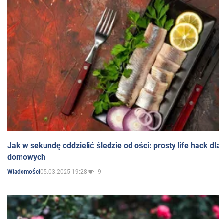
Jak w sekundę oddzielić śledzie od ości: prosty life hack d
domowych
05.03.2025 19:28
9
Wiadomości