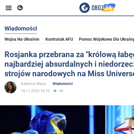
Wiadomości
Biznes
Wojna Na Ukrainie
Kontratak AFU
Pomoc Wojskowa Dla Ukrain
Sport
Rosjanka przebrana za "królową łabęd
najbardziej absurdalnych i niedorze
Rozrywka
strojów narodowych na Miss Univers
Kateryna Malay
Wiadomości
Życie
18.11.2023 10:10
40
Polityka
Społeczeństwo