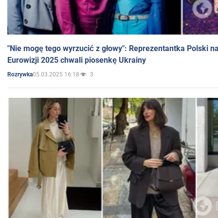
"Nie mogę tego wyrzucić z głowy": Reprezentantka Polski n
Eurowizji 2025 chwali piosenkę Ukrainy
05.03.2025 16:18
3
Rozrywka