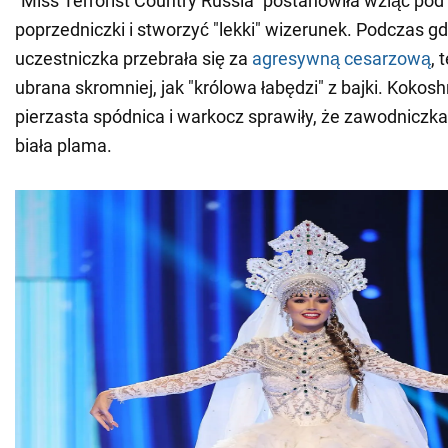
"Miss Terrorist Country Russia" postanowiła wziąć pod
poprzedniczki i stworzyć "lekki" wizerunek. Podczas g
uczestniczka przebrała się za
agresywną cesarzową
, 
ubrana skromniej, jak "królowa łabędzi" z bajki. Kokosh
pierzasta spódnica i warkocz sprawiły, że zawodniczka
biała plama.