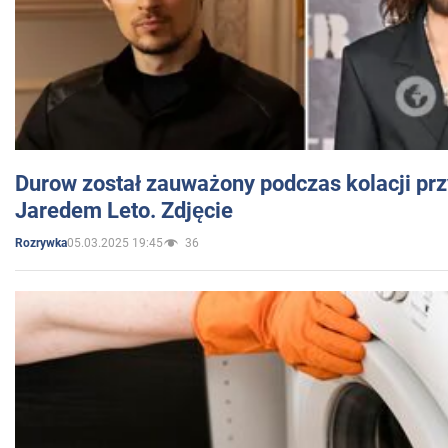
Durow został zauważony podczas kolacji prz
Jaredem Leto. Zdjęcie
05.03.2025 19:45
36
Rozrywka