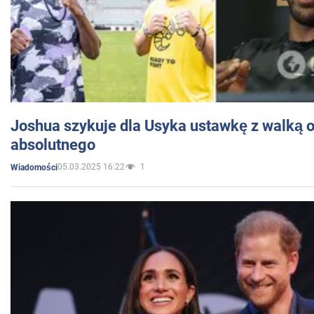
Joshua szykuje dla Usyka ustawkę z walką o 
absolutnego
05.03.2025 16:22
1
Wiadomości