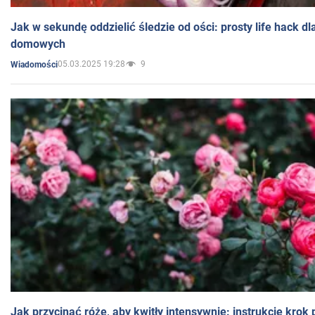
Jak w sekundę oddzielić śledzie od ości: prosty life hack d
domowych
05.03.2025 19:28
9
Wiadomości
Jak przycinać róże, aby kwitły intensywnie: instrukcje krok