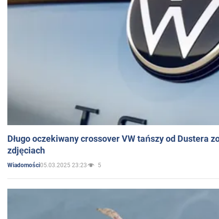
Długo oczekiwany crossover VW tańszy od Dustera zo
zdjęciach
05.03.2025 23:23
5
Wiadomości