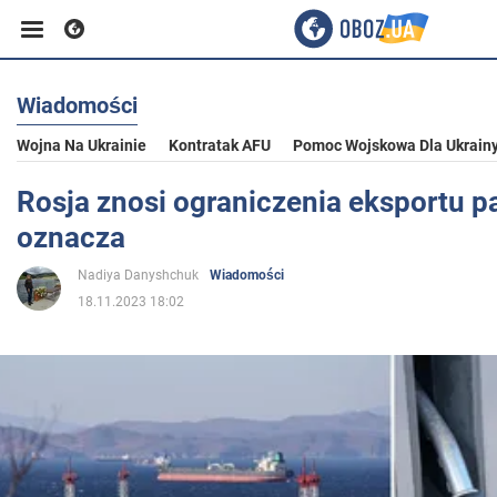
Wiadomości
Biznes
Wojna Na Ukrainie
Kontratak AFU
Pomoc Wojskowa Dla Ukrain
Sport
Rosja znosi ograniczenia eksportu pa
oznacza
Rozrywka
Nadiya Danyshchuk
Wiadomości
18.11.2023 18:02
Życie
Polityka
Społeczeństwo