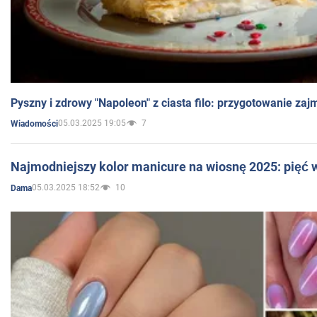
Pyszny i zdrowy "Napoleon" z ciasta filo: przygotowanie zaj
05.03.2025 19:05
7
Wiadomości
Najmodniejszy kolor manicure na wiosnę 2025: pięć
05.03.2025 18:52
10
Dama