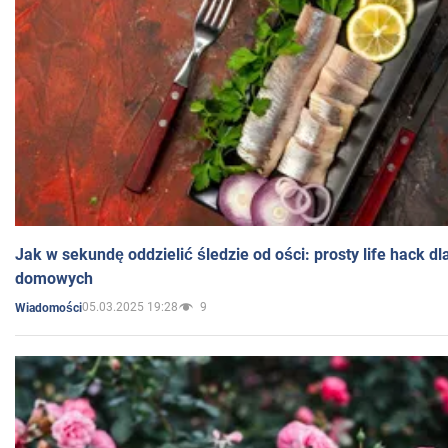
Jak w sekundę oddzielić śledzie od ości: prosty life hack d
domowych
05.03.2025 19:28
9
Wiadomości