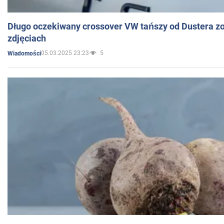
Długo oczekiwany crossover VW tańszy od Dustera zo
zdjęciach
05.03.2025 23:23
5
Wiadomości