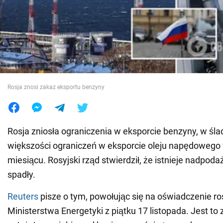
Wojna na Ukrainie
Świat
Jedzenie
Rosja znosi zakaz eksportu benzyny
Rosja zniosła ograniczenia w eksporcie benzyny, w śla
większości ograniczeń w eksporcie oleju napędowego
miesiącu. Rosyjski rząd stwierdził, że istnieje nadpoda
spadły.
Reuters
pisze o tym, powołując się na oświadczenie ro
Ministerstwa Energetyki z piątku 17 listopada. Jest to 