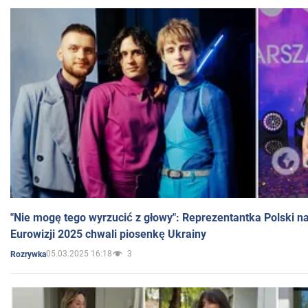
"Nie mogę tego wyrzucić z głowy": Reprezentantka Polski n
Eurowizji 2025 chwali piosenkę Ukrainy
05.03.2025 16:18
3
Rozrywka