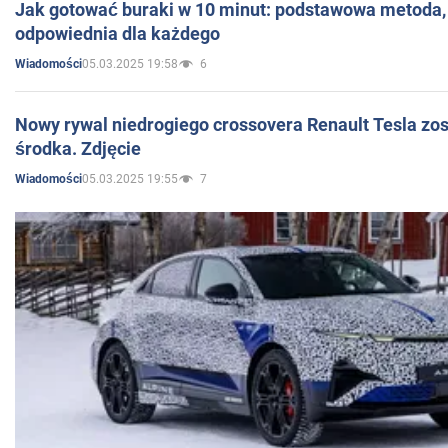
Jak gotować buraki w 10 minut: podstawowa metoda, 
odpowiednia dla każdego
05.03.2025 19:58
6
Wiadomości
Nowy rywal niedrogiego crossovera Renault Tesla zo
środka. Zdjęcie
05.03.2025 19:55
7
Wiadomości