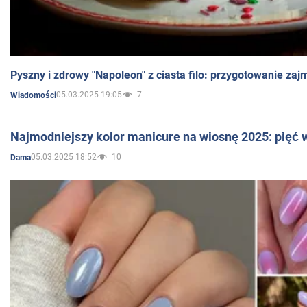
Pyszny i zdrowy "Napoleon" z ciasta filo: przygotowanie zaj
05.03.2025 19:05
7
Wiadomości
Najmodniejszy kolor manicure na wiosnę 2025: pięć
05.03.2025 18:52
10
Dama