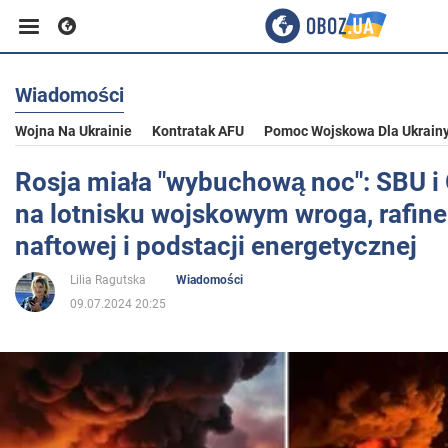
Wiadomości
Biznes
Wojna Na Ukrainie
Kontratak AFU
Pomoc Wojskowa Dla Ukrain
Sport
Rosja miała "wybuchową noc": SBU i
na lotnisku wojskowym wroga, rafiner
Rozrywka
naftowej i podstacji energetycznej
Lilia Ragutska
Wiadomości
Życie
09.07.2024 20:25
Polityka
Społeczeństwo