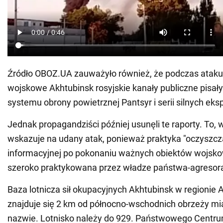
Źródło OBOZ.UA zauważyło również, że podczas ataku
wojskowe Akhtubinsk rosyjskie kanały publiczne pisały
systemu obrony powietrznej Pantsyr i serii silnych eksp
Jednak propagandziści później usunęli te raporty. To, 
wskazuje na udany atak, ponieważ praktyka "oczyszcza
informacyjnej po pokonaniu ważnych obiektów wojskow
szeroko praktykowana przez władze państwa-agresor
Baza lotnicza sił okupacyjnych Akhtubinsk w regionie 
znajduje się 2 km od północno-wschodnich obrzeży mia
nazwie. Lotnisko należy do 929. Państwowego Centr