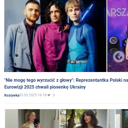
"Nie mogę tego wyrzucić z głowy": Reprezentantka Polski n
Eurowizji 2025 chwali piosenkę Ukrainy
05.03.2025 16:18
3
Rozrywka