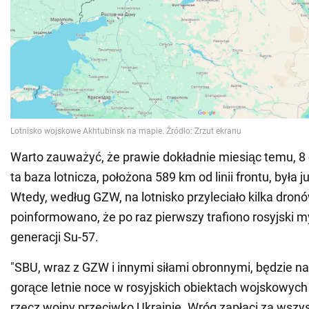
Warto zauważyć, że prawie dokładnie miesiąc temu, 8 
ta baza lotnicza, położona 589 km od linii frontu, była 
Wtedy, według GZW, na lotnisko przyleciało kilka dronó
poinformowano, że po raz pierwszy trafiono rosyjski my
generacji Su-57.
"SBU, wraz z GZW i innymi siłami obronnymi, będzie n
gorące letnie noce w rosyjskich obiektach wojskowych
rzecz wojny przeciwko Ukrainie. Wróg zapłaci za wszy