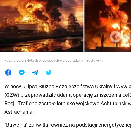
Wojna na Ukrainie
Świat
Jedzenie
Pożary po przylotach w obwodach wołgogradzkim i rostowskim
W nocy 9 lipca Służba Bezpieczeństwa Ukrainy i Wywi
(GZW) przeprowadziły udaną operację zniszczenia ce
Rosji. Trafione zostało lotnisko wojskowe Achtubińsk w
Astrachania.
"Bawełna" zakwitła również na podstacji energetyczne