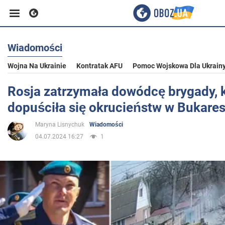
Wiadomości
Biznes
Wojna Na Ukrainie
Kontratak AFU
Pomoc Wojskowa Dla Ukrain
Sport
Rosja zatrzymała dowódcę brygady, 
dopuściła się okrucieństw w Bukares
Rozrywka
Maryna Lisnychuk
Wiadomości
04.07.2024 16:27
1
Życie
Polityka
Społeczeństwo