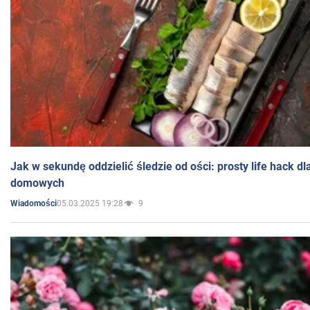
Jak w sekundę oddzielić śledzie od ości: prosty life hack d
domowych
05.03.2025 19:28
9
Wiadomości