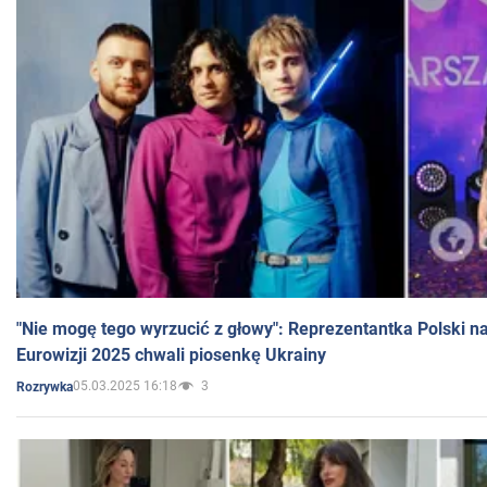
"Nie mogę tego wyrzucić z głowy": Reprezentantka Polski n
Eurowizji 2025 chwali piosenkę Ukrainy
05.03.2025 16:18
3
Rozrywka