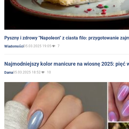
Pyszny i zdrowy "Napoleon" z ciasta filo: przygotowanie zaj
05.03.2025 19:05
7
Wiadomości
Najmodniejszy kolor manicure na wiosnę 2025: pięć
05.03.2025 18:52
10
Dama