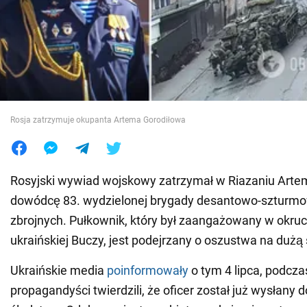
Wojna na Ukrainie
Świat
Jedzenie
Rosja zatrzymuje okupanta Artema Gorodiłowa
Rosyjski wywiad wojskowy zatrzymał w Riazaniu Arte
dowódcę 83. wydzielonej brygady desantowo-szturmowe
zbrojnych. Pułkownik, który był zaangażowany w okru
ukraińskiej Buczy, jest podejrzany o oszustwa na dużą 
Ukraińskie media
poinformowały
o tym 4 lipca, podcza
propagandyści twierdzili, że oficer został już wysłany