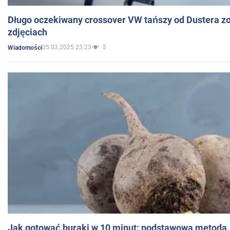
Długo oczekiwany crossover VW tańszy od Dustera zo
zdjęciach
05.03.2025 23:23
5
Wiadomości
Jak gotować buraki w 10 minut: podstawowa metoda, 