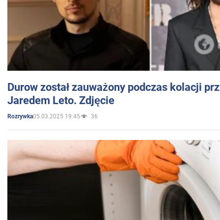
Durow został zauważony podczas kolacji prz
Jaredem Leto. Zdjęcie
05.03.2025 19:45
36
Rozrywka