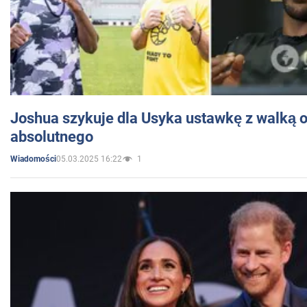
Joshua szykuje dla Usyka ustawkę z walką o 
absolutnego
05.03.2025 16:22
1
Wiadomości