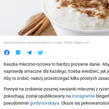
Wojna na Ukrainie
Świat
Jedzenie
Najsmaczniejsza owsianka mleczna z ryżem. Źródło: freepik.com
Kaszka mleczno-ryżowa to bardzo pożywne danie. Aby
naprawdę smaczne dla każdego, trzeba wiedzieć, jak 
Aby to zrobić, należy przestrzegać kilku prostych zasa
Pomysł na zrobienie pysznej owsianki mlecznej z ryże
pokochają, został opublikowany na
Instagramie
blogerk
pseudonimie
gordynovskaya
. Okaże się pełnowartoś