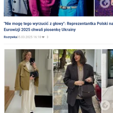
"Nie mogę tego wyrzucić z głowy": Reprezentantka Polski n
Eurowizji 2025 chwali piosenkę Ukrainy
05.03.2025 16:18
3
Rozrywka