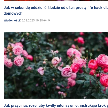
Jak w sekundę oddzielić śledzie od ości: prosty life hack d
domowych
05.03.2025 19:28
9
Wiadomości
Jak przycinać róże, aby kwitły intensywnie: instrukcje krok