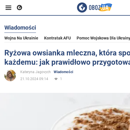
Wiadomości
Biznes
Wojna Na Ukrainie
Kontratak AFU
Pomoc Wojskowa Dla Ukrain
Sport
Ryżowa owsianka mleczna, która sp
każdemu: jak prawidłowo przygotow
Rozrywka
Kateryna Jagovych
Wiadomości
21.10.2024 09:14
1
Życie
Polityka
Społeczeństwo