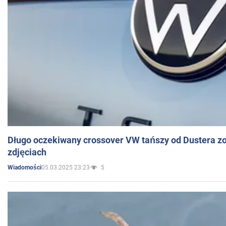
Długo oczekiwany crossover VW tańszy od Dustera zo
zdjęciach
05.03.2025 23:23
5
Wiadomości