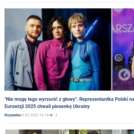
"Nie mogę tego wyrzucić z głowy": Reprezentantka Polski n
Eurowizji 2025 chwali piosenkę Ukrainy
05.03.2025 16:18
3
Rozrywka