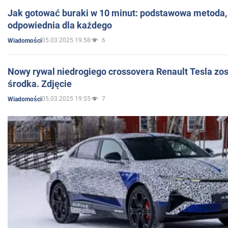
Jak gotować buraki w 10 minut: podstawowa metoda, 
odpowiednia dla każdego
05.03.2025 19:58
6
Wiadomości
Nowy rywal niedrogiego crossovera Renault Tesla zo
środka. Zdjęcie
05.03.2025 19:55
7
Wiadomości