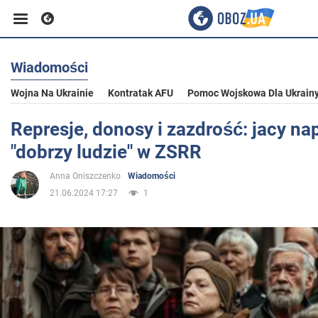
Wiadomości
Biznes
Wojna Na Ukrainie
Kontratak AFU
Pomoc Wojskowa Dla Ukrain
Sport
Represje, donosy i zazdrość: jacy na
"dobrzy ludzie" w ZSRR
Rozrywka
Anna Oniszczenko
Wiadomości
21.06.2024 17:27
1
Życie
Polityka
Społeczeństwo