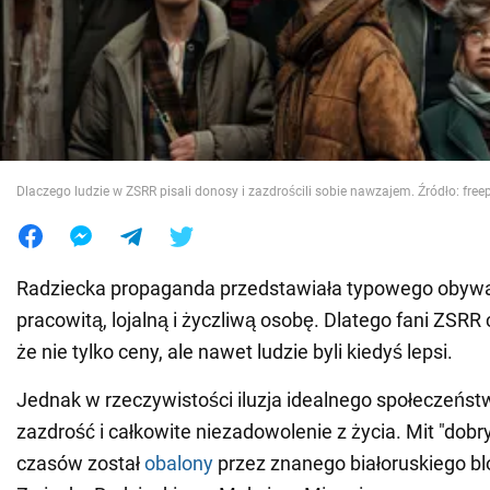
Wojna na Ukrainie
Świat
Jedzenie
Dlaczego ludzie w ZSRR pisali donosy i zazdrościli sobie nawzajem. Źródło: free
Radziecka propaganda przedstawiała typowego obywat
pracowitą, lojalną i życzliwą osobę. Dlatego fani ZSRR
że nie tylko ceny, ale nawet ludzie byli kiedyś lepsi.
Jednak w rzeczywistości iluzja idealnego społeczeńst
zazdrość i całkowite niezadowolenie z życia. Mit "dobr
czasów został
obalony
przez znanego białoruskiego bl