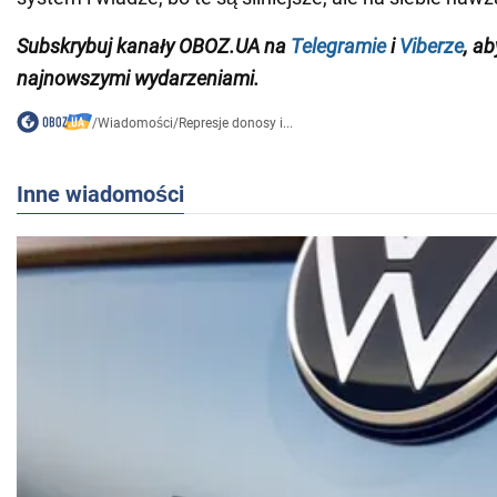
Subskrybuj kanały OBOZ.
UA
na
Telegramie
i
Viberze
, a
najnowszymi wydarzeniami
.
/
Wiadomości
/
Represje donosy i...
Inne wiadomości