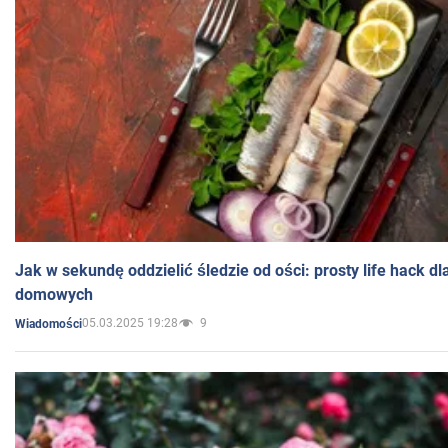
Jak w sekundę oddzielić śledzie od ości: prosty life hack d
domowych
05.03.2025 19:28
9
Wiadomości