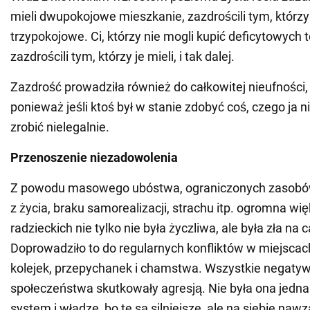
mieli dwupokojowe mieszkanie, zazdrościli tym, którzy
trzypokojowe. Ci, którzy nie mogli kupić deficytowych
zazdrościli tym, którzy je mieli, i tak dalej.
Zazdrość prowadziła również do całkowitej nieufności, 
ponieważ jeśli ktoś był w stanie zdobyć coś, czego ja 
zrobić nielegalnie.
Przenoszenie niezadowolenia
Z powodu masowego ubóstwa, ograniczonych zasobów
z życia, braku samorealizacji, strachu itp. ogromna wię
radzieckich nie tylko nie była życzliwa, ale była zła na c
Doprowadziło to do regularnych konfliktów w miejscac
kolejek, przepychanek i chamstwa. Wszystkie negaty
społeczeństwa skutkowały agresją. Nie była ona jedn
system i władze, bo te są silniejsze, ale na siebie naw