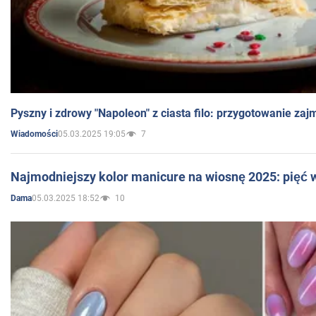
Pyszny i zdrowy "Napoleon" z ciasta filo: przygotowanie zaj
05.03.2025 19:05
7
Wiadomości
Najmodniejszy kolor manicure na wiosnę 2025: pięć
05.03.2025 18:52
10
Dama