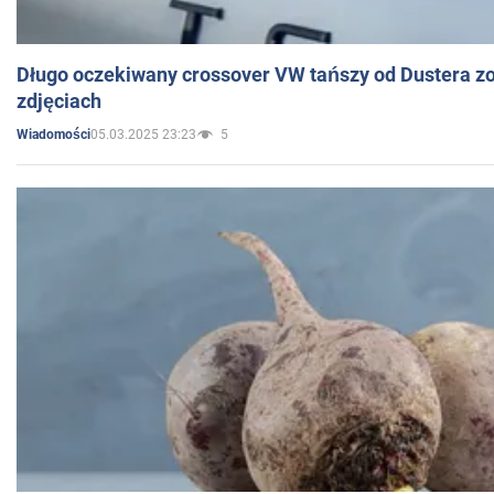
Długo oczekiwany crossover VW tańszy od Dustera zo
zdjęciach
05.03.2025 23:23
5
Wiadomości