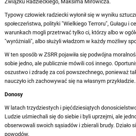
Związku Radzieckiego, Maksima Mirowicza.
Typowy człowiek radziecki wyłonił się w wyniku sztuczn
społeczeństwa, polityki "Wielkiego Terroru", Gułagu i c
warunkach mogli przetrwać tylko ci, którzy albo w ogóle
"wyróżniali", albo służyli władzom w każdy możliwy sp
W ten sposób w ZSRR pojawiła się podwójna moralność
sobie jedno, ale publicznie mówili coś innego. Oportuni
oszustwo i zdradę za coś powszechnego, ponieważ ta
nauczyło ich zachowywać się na własnym przykładzie.
Donosy
W latach trzydziestych i pięćdziesiątych donosicielstw
Ludzie uśmiechali się do siebie i byli uprzejmi, ale je
obserwowali swoich sąsiadów i zbierali brudy. Działo się
powodów.