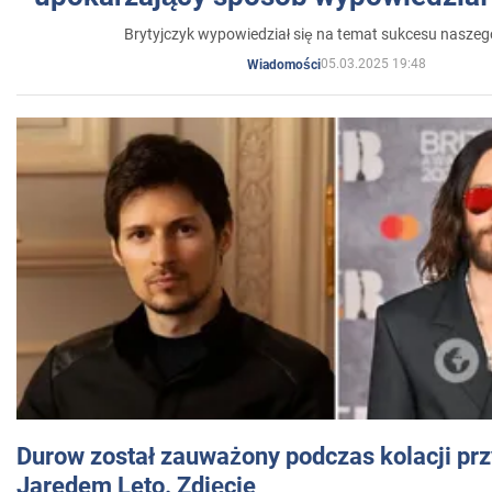
Brytyjczyk wypowiedział się na temat sukcesu naszeg
05.03.2025 19:48
Wiadomości
Durow został zauważony podczas kolacji prz
Jaredem Leto. Zdjęcie