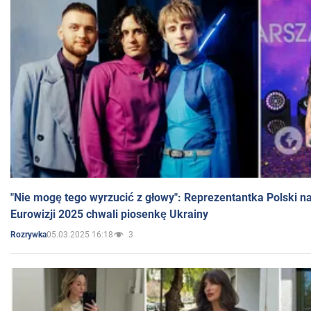
"Nie mogę tego wyrzucić z głowy": Reprezentantka Polski n
Eurowizji 2025 chwali piosenkę Ukrainy
05.03.2025 16:18
3
Rozrywka