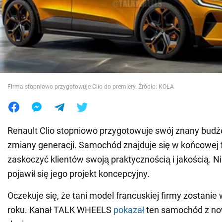
Wojna na Ukrainie
Świat
Jedzenie
Firma stopniowo przygotowuje Clio do premiery. Źródło: KOŁA
Renault Clio stopniowo przygotowuje swój znany bud
zmiany generacji. Samochód znajduje się w końcowej f
zaskoczyć klientów swoją praktycznością i jakością. N
pojawił się jego projekt koncepcyjny.
Oczekuje się, że tani model francuskiej firmy zostani
roku. Kanał TALK WHEELS
pokazał
ten samochód z n