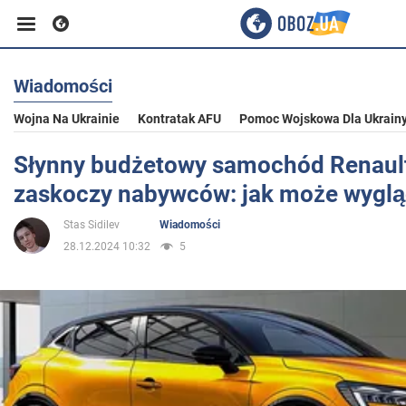
Wiadomości
Biznes
Wojna Na Ukrainie
Kontratak AFU
Pomoc Wojskowa Dla Ukrain
Sport
Słynny budżetowy samochód Renaul
zaskoczy nabywców: jak może wygl
Rozrywka
Stas Sidilev
Wiadomości
28.12.2024 10:32
5
Życie
Polityka
Społeczeństwo