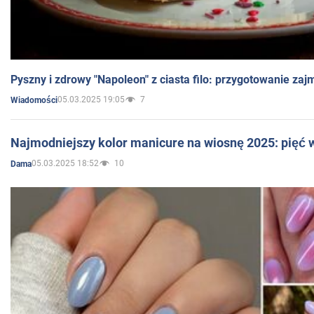
Pyszny i zdrowy "Napoleon" z ciasta filo: przygotowanie zaj
05.03.2025 19:05
7
Wiadomości
Najmodniejszy kolor manicure na wiosnę 2025: pięć
05.03.2025 18:52
10
Dama