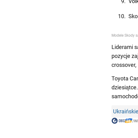
Vol
Sko
Liderami s
pozycje za
crossover,
Toyota Cam
dziesiątce
samochod
Ukraiński
/
W