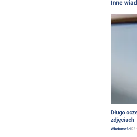
Inne wia
Długo ocz
zdjęciach
05.
Wiadomości