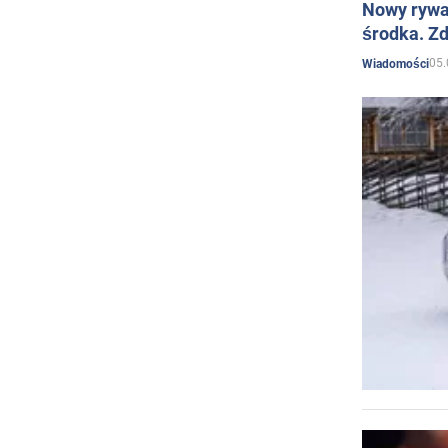
Nowy rywal
środka. Zd
05.
Wiadomości