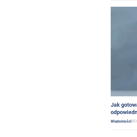
Jak gotow
odpowiedn
05.
Wiadomości