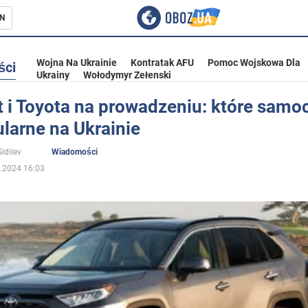
N
Wojna Na Ukrainie
Kontratak AFU
Pomoc Wojskowa Dla
ści
Ukrainy
Wołodymyr Zełenski
t i Toyota na prowadzeniu: które sam
larne na Ukrainie
ka
idilev
Wiadomości
.2024 16:03
eństwo
a Ukrainie