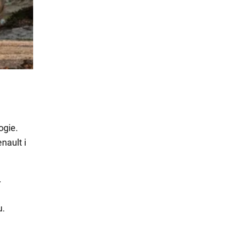
ogie.
nault i
.
u.