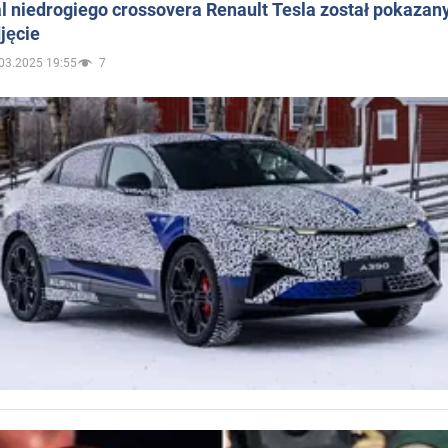
 niedrogiego crossovera Renault Tesla został pokazan
jęcie
03.2025 19:55
7