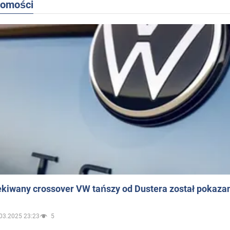
domości
ekiwany crossover VW tańszy od Dustera został pokaza
03.2025 23:23
5