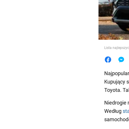
Jedzeni
Lista najlepszy
Najpopula
Kupujący s
Toyota. T
Niedrogie 
Według
st
samochodów