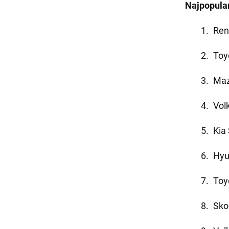
Najpopula
Ren
Toy
Maz
Vol
Kia
Hyu
Toy
Sko