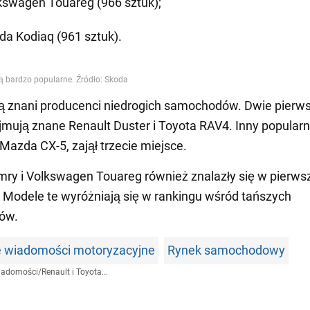
kswagen Touareg (966 sztuk);
da Kodiaq (961 sztuk).
ą znani producenci niedrogich samochodów. Dwie pierw
jmują znane Renault Duster i Toyota RAV4. Inny popular
 Mazda CX-5, zajął trzecie miejsce.
ry i Volkswagen Touareg również znalazły się w pierws
. Modele te wyróżniają się w rankingu wśród tańszych
ów.
e wiadomości motoryzacyjne
Rynek samochodowy
iadomości
/
Renault i Toyota...