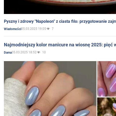
Pyszny i zdrowy "Napoleon" z ciasta filo: przygotowanie zaj
05.03.2025 19:05
7
Wiadomości
Najmodniejszy kolor manicure na wiosnę 2025: pięć
05.03.2025 18:52
10
Dama