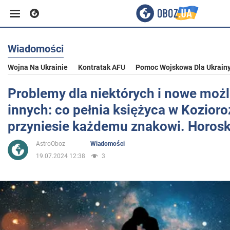
Wiadomości
Biznes
Wojna Na Ukrainie
Kontratak AFU
Pomoc Wojskowa Dla Ukrain
Sport
Problemy dla niektórych i nowe możl
innych: co pełnia księżyca w Kozior
Rozrywka
przyniesie każdemu znakowi. Horos
AstroOboz
Wiadomości
Życie
19.07.2024 12:38
3
Polityka
Społeczeństwo