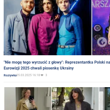
"Nie mogę tego wyrzucić z głowy": Reprezentantka Polski n
Eurowizji 2025 chwali piosenkę Ukrainy
05.03.2025 16:18
3
Rozrywka