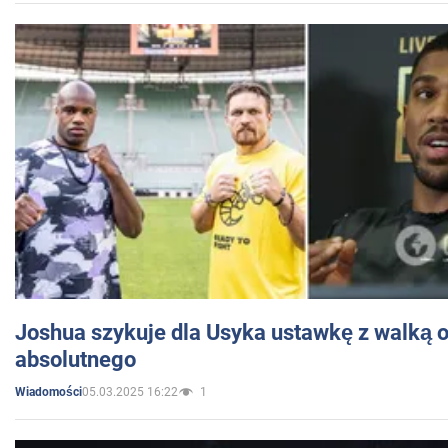
Joshua szykuje dla Usyka ustawkę z walką o 
absolutnego
05.03.2025 16:22
1
Wiadomości