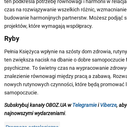
ten podkreśla potrzebę równowagi i harmonii w relacja
czas na rozwiązywanie wszelkich różnic, wzmacnianie w
budowanie harmonijnych partnerstw. Możesz podjąć 
projektów, które wymagają współpracy.
Ryby
Pełnia Księżyca wpłynie na szósty dom zdrowia, rutyny
ten zwiększa nacisk na dbanie o dobre samopoczucie f
psychiczne. To świetny czas na wypracowanie zdrow
znalezienie równowagi między pracą a zabawą. Rozw
nowych rutynowych czynności, które będą promować l
samopoczucie.
Subskrybuj kanały OBOZ.UA w
Telegramie
i
Viberze
, ab
najnowszymi wydarzeniami
.