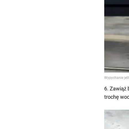
6. Zawiąż b
trochę wod