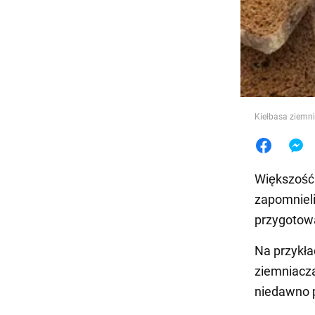
Jedzeni
Kiełbasa ziemni
Większość 
zapomnieli
przygotowa
Na przykła
ziemniaczan
niedawno p