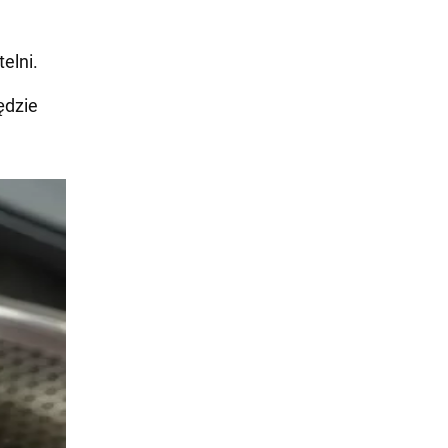
elni.
ędzie