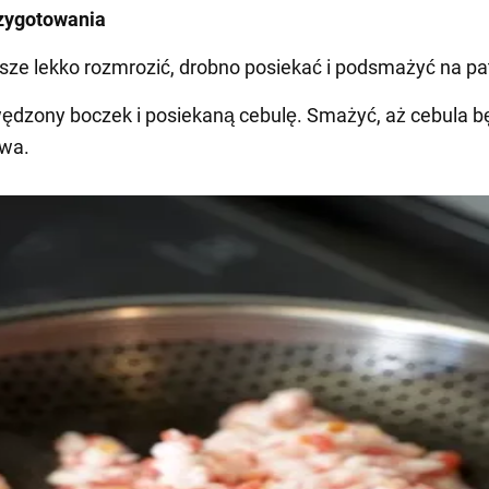
zygotowania
sze lekko rozmrozić, drobno posiekać i podsmażyć na pat
ędzony boczek i posiekaną cebulę. Smażyć, aż cebula b
owa.