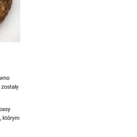
awno
 zostały
łbasy
s, którym