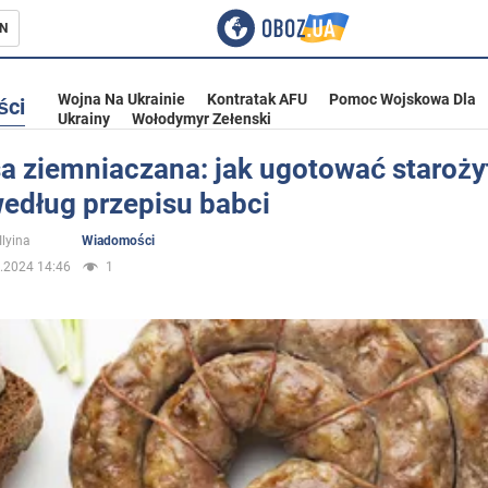
N
Wojna Na Ukrainie
Kontratak AFU
Pomoc Wojskowa Dla
ści
Ukrainy
Wołodymyr Zełenski
sa ziemniaczana: jak ugotować staroży
według przepisu babci
ka
Ilyina
Wiadomości
.2024 14:46
1
eństwo
a Ukrainie