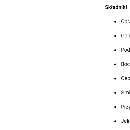
Składniki
Obr
Ceb
Pod
Boc
Ceb
Śmi
Prz
Jeli