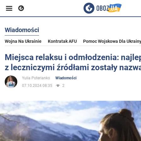
Wiadomości
Biznes
Wojna Na Ukrainie
Kontratak AFU
Pomoc Wojskowa Dla Ukrain
Sport
Miejsca relaksu i odmłodzenia: najle
z leczniczymi źródłami zostały nazw
Rozrywka
Yulia Poterianko
Wiadomości
07.10.2024 08:35
2
Życie
Polityka
Społeczeństwo