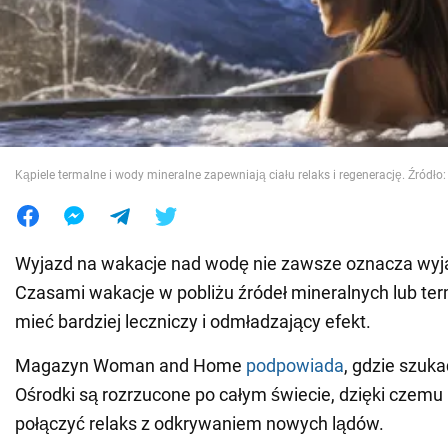
Wojna na Ukrainie
Świat
Jedzenie
Kąpiele termalne i wody mineralne zapewniają ciału relaks i regenerację. Źródło:
Wyjazd na wakacje nad wodę nie zawsze oznacza wyj
Czasami wakacje w pobliżu źródeł mineralnych lub t
mieć bardziej leczniczy i odmładzający efekt.
Magazyn Woman and Home
podpowiada
, gdzie szuka
Ośrodki są rozrzucone po całym świecie, dzięki czem
połączyć relaks z odkrywaniem nowych lądów.