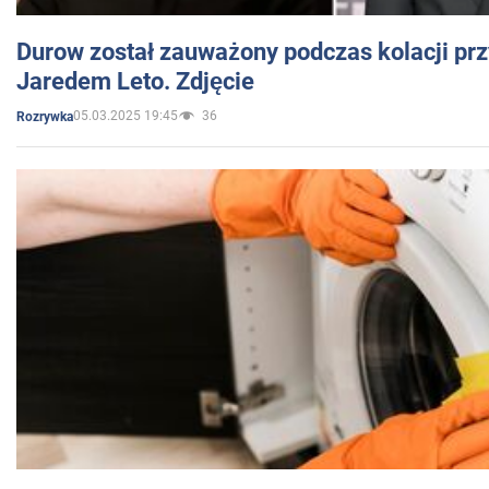
Durow został zauważony podczas kolacji prz
Jaredem Leto. Zdjęcie
05.03.2025 19:45
36
Rozrywka