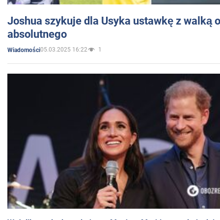
Joshua szykuje dla Usyka ustawkę z walką o 
absolutnego
05.03.2025 16:22
1
Wiadomości