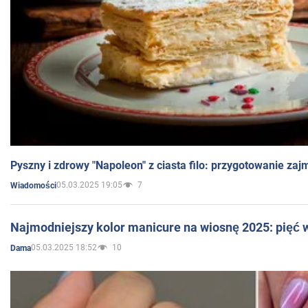
Pyszny i zdrowy "Napoleon" z ciasta filo: przygotowanie zaj
05.03.2025 19:05
7
Wiadomości
Najmodniejszy kolor manicure na wiosnę 2025: pięć
05.03.2025 18:52
10
Dama