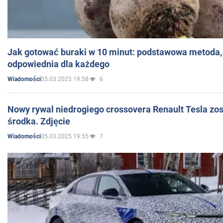
Jak gotować buraki w 10 minut: podstawowa metoda, 
odpowiednia dla każdego
05.03.2025 19:58
6
Wiadomości
Nowy rywal niedrogiego crossovera Renault Tesla zo
środka. Zdjęcie
05.03.2025 19:55
7
Wiadomości