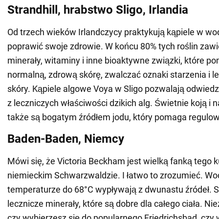
Strandhill, hrabstwo Sligo, Irlandia
Od trzech wieków Irlandczycy praktykują kąpiele w wo
poprawić swoje zdrowie. W końcu 80% tych roślin zaw
minerały, witaminy i inne bioaktywne związki, które 
normalną, zdrową skórę, zwalczać oznaki starzenia i l
skóry. Kąpiele algowe Voya w Sligo pozwalają odwied
z leczniczych właściwości dzikich alg. Świetnie koją i n
także są bogatym źródłem jodu, który pomaga regulo
Baden-Baden, Niemcy
Mówi się, że Victoria Beckham jest wielką fanką tego k
niemieckim Schwarzwaldzie. I łatwo to zrozumieć. Wo
temperaturze do 68°C wypływają z dwunastu źródeł. 
lecznicze minerały, które są dobre dla całego ciała. Nie
czy wybierzesz się do popularnego Friedrichsbad, czy 