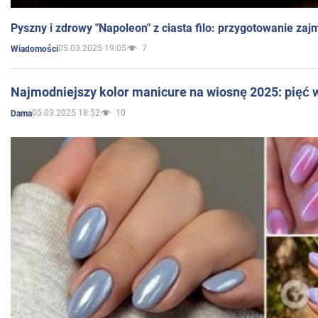
Pyszny i zdrowy "Napoleon" z ciasta filo: przygotowanie zaj
05.03.2025 19:05
7
Wiadomości
Najmodniejszy kolor manicure na wiosnę 2025: pięć
05.03.2025 18:52
10
Dama