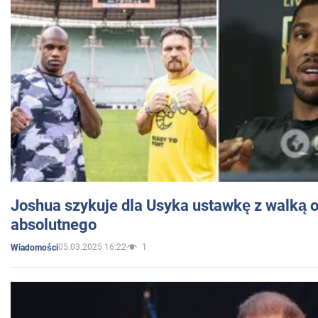
Joshua szykuje dla Usyka ustawkę z walką o 
absolutnego
05.03.2025 16:22
1
Wiadomości