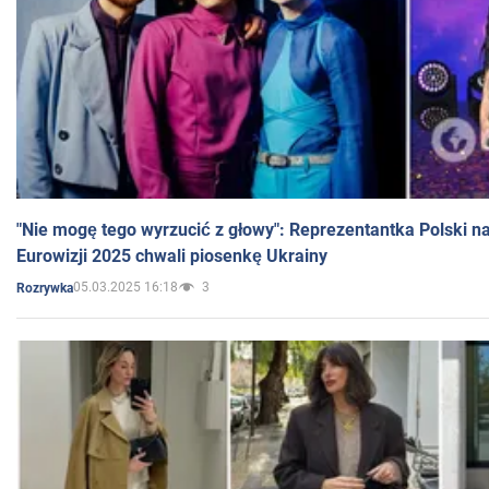
"Nie mogę tego wyrzucić z głowy": Reprezentantka Polski n
Eurowizji 2025 chwali piosenkę Ukrainy
05.03.2025 16:18
3
Rozrywka