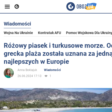
Wiadomości
Biznes
Wojna Na Ukrainie
Kontratak AFU
Pomoc Wojskowa Dla Ukrain
Sport
Różowy piasek i turkusowe morze. O
grecka plaża została uznana za jedną
Rozrywka
najlepszych w Europie
Anna Boklajuk
Wiadomości
Życie
26.06.2024 17:13
1
Polityka
Społeczeństwo