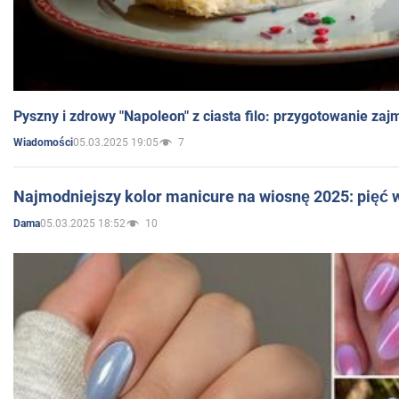
Pyszny i zdrowy "Napoleon" z ciasta filo: przygotowanie zaj
05.03.2025 19:05
7
Wiadomości
Najmodniejszy kolor manicure na wiosnę 2025: pięć
05.03.2025 18:52
10
Dama