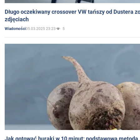
Długo oczekiwany crossover VW tańszy od Dustera zo
zdjęciach
05.03.2025 23:23
5
Wiadomości
Jak gotować buraki w 10 minut: podstawowa metoda, 