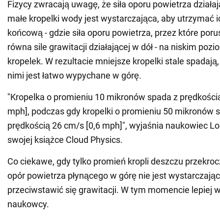
Fizycy zwracają uwagę, że siła oporu powietrza działa
małe kropelki wody jest wystarczająca, aby utrzymać 
końcową - gdzie siła oporu powietrza, przez które porus
równa sile grawitacji działającej w dół - na niskim poz
kropelek. W rezultacie mniejsze kropelki stale spadają
nimi jest łatwo wypychane w górę.
"Kropelka o promieniu 10 mikronów spada z prędkością
mph], podczas gdy kropelki o promieniu 50 mikronów 
prędkością 26 cm/s [0,6 mph]", wyjaśnia naukowiec Lo
swojej książce Cloud Physics.
Co ciekawe, gdy tylko promień kropli deszczu przekrocz
opór powietrza płynącego w górę nie jest wystarczając
przeciwstawić się grawitacji. W tym momencie lepiej w
naukowcy.