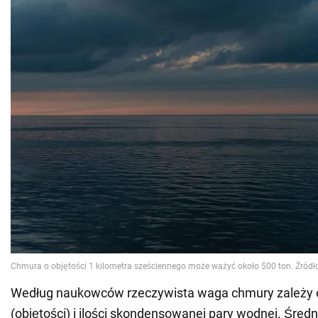
Według naukowców rzeczywista waga chmury zależy od
(objętości) i ilości skondensowanej pary wodnej. Średn