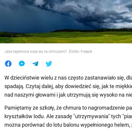
Wojna na Ukrainie
Świat
Jedzenie
Jaka tajemnica kryje się za chmurami?. Źródło: Freepik
W dzieciństwie wielu z nas często zastanawiało się, d
spadają. Czytaj dalej, aby dowiedzieć się, jak te miękki
nad naszymi głowami i jak utrzymują się wysoko na nie
Pamiętamy ze szkoły, że chmura to nagromadzenie pa
kryształków lodu. Ale zasadę "utrzymywania" tych "pi
można porównać do lotu balonu wypełnionego helem,