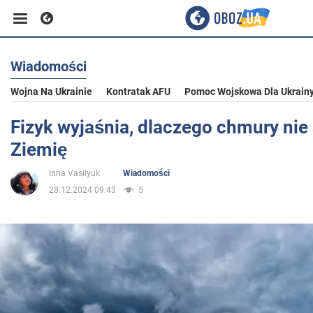
Wiadomości
Biznes
Wojna Na Ukrainie
Kontratak AFU
Pomoc Wojskowa Dla Ukrain
Sport
Fizyk wyjaśnia, dlaczego chmury nie
Ziemię
Rozrywka
Inna Vasilyuk
Wiadomości
28.12.2024 09:43
5
Życie
Polityka
Społeczeństwo