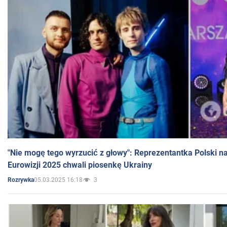
"Nie mogę tego wyrzucić z głowy": Reprezentantka Polski n
Eurowizji 2025 chwali piosenkę Ukrainy
05.03.2025 16:18
3
Rozrywka