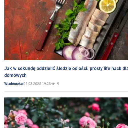
Jak w sekundę oddzielić śledzie od ości: prosty life hack d
domowych
05.03.2025 19:28
9
Wiadomości