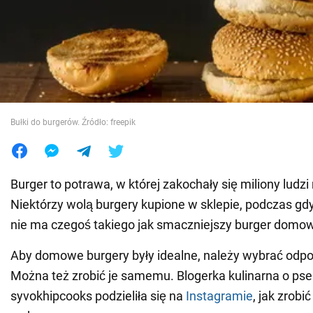
Wojna na Ukrainie
Świat
Jedzenie
Bułki do burgerów. Źródło: freepik
Burger to potrawa, w której zakochały się miliony ludzi
Niektórzy wolą burgery kupione w sklepie, podczas gdy
nie ma czegoś takiego jak smaczniejszy burger domow
Aby domowe burgery były idealne, należy wybrać odpo
Można też zrobić je samemu. Blogerka kulinarna o ps
syvokhipcooks podzieliła się na
Instagramie
, jak zrobi