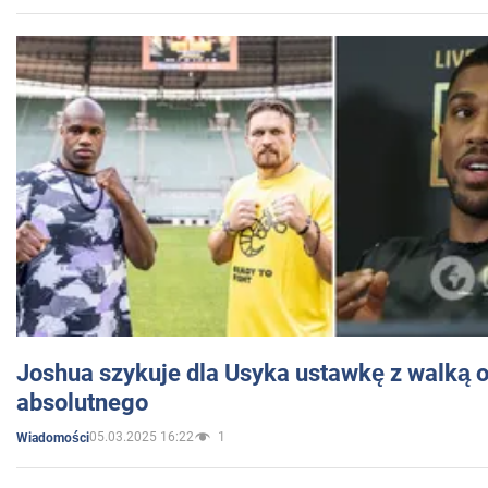
Joshua szykuje dla Usyka ustawkę z walką o 
absolutnego
05.03.2025 16:22
1
Wiadomości