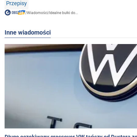
Przepisy
/
Wiadomości
/
Idealne bułki do...
Inne wiadomości
Długo oczekiwany crossover VW tańszy od Dustera zo