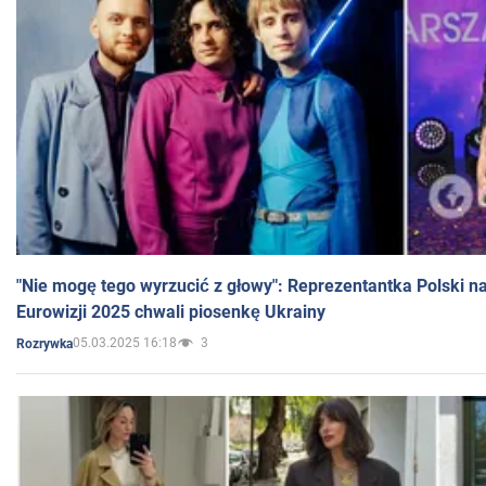
"Nie mogę tego wyrzucić z głowy": Reprezentantka Polski n
Eurowizji 2025 chwali piosenkę Ukrainy
05.03.2025 16:18
3
Rozrywka