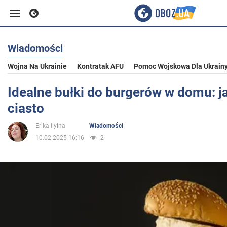
Wiadomości
Biznes
Wojna Na Ukrainie
Kontratak AFU
Pomoc Wojskowa Dla Ukrain
Sport
Idealne bułki do burgerów w domu: j
ciasto
Rozrywka
Erika Ilyina
Wiadomości
10.02.2025 16:16
2
Życie
Polityka
Społeczeństwo