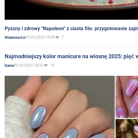
Pyszny i zdrowy "Napoleon" z ciasta filo: przygotowanie zaj
05.03.2025 19:05
7
Wiadomości
Najmodniejszy kolor manicure na wiosnę 2025: pięć
05.03.2025 18:52
10
Dama