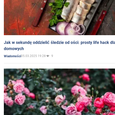
Jak w sekundę oddzielić śledzie od ości: prosty life hack d
domowych
05.03.2025 19:28
9
Wiadomości