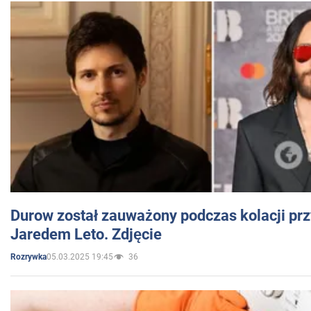
Durow został zauważony podczas kolacji prz
Jaredem Leto. Zdjęcie
05.03.2025 19:45
36
Rozrywka