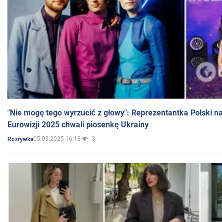
"Nie mogę tego wyrzucić z głowy": Reprezentantka Polski n
Eurowizji 2025 chwali piosenkę Ukrainy
05.03.2025 16:18
3
Rozrywka