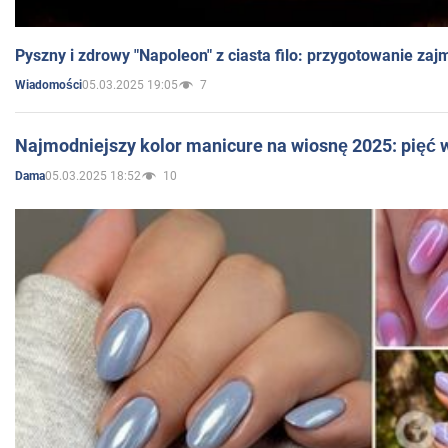
Pyszny i zdrowy "Napoleon" z ciasta filo: przygotowanie zaj
05.03.2025 19:05
7
Wiadomości
Najmodniejszy kolor manicure na wiosnę 2025: pięć
05.03.2025 18:52
10
Dama