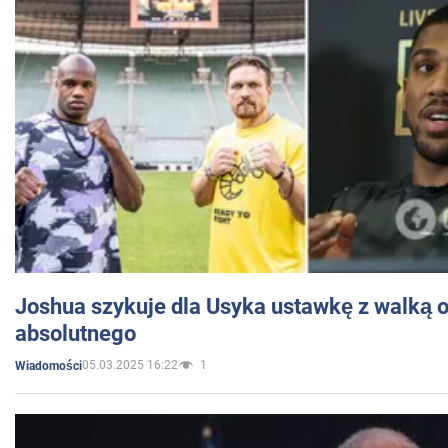
Joshua szykuje dla Usyka ustawkę z walką o 
absolutnego
05.03.2025 16:22
1
Wiadomości