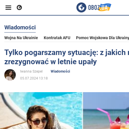
Wiadomości
Biznes
Wojna Na Ukrainie
Kontratak AFU
Pomoc Wojskowa Dla Ukrain
Sport
Tylko pogarszamy sytuację: z jakich
zrezygnować w letnie upały
Rozrywka
Iwanna Szepel
Wiadomości
05.07.2024 13:18
Życie
Polityka
Społeczeństwo