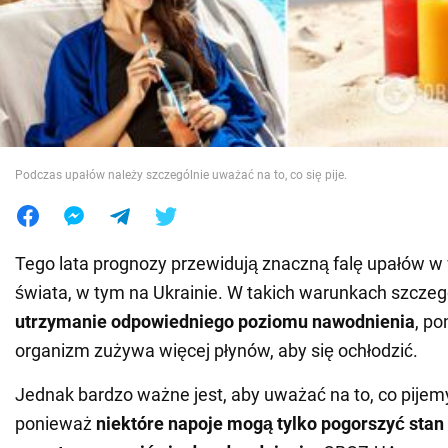
Wojna na Ukrainie
Świat
Jedzenie
Podczas upałów należy szczególnie uważać na to, co się pije.
Tego lata prognozy przewidują znaczną falę upałów w 
świata, w tym na Ukrainie. W takich warunkach szczeg
utrzymanie odpowiedniego poziomu nawodnienia
, p
organizm zużywa więcej płynów, aby się ochłodzić.
Jednak bardzo ważne jest, aby uważać na to, co pijem
ponieważ
niektóre napoje mogą tylko pogorszyć stan