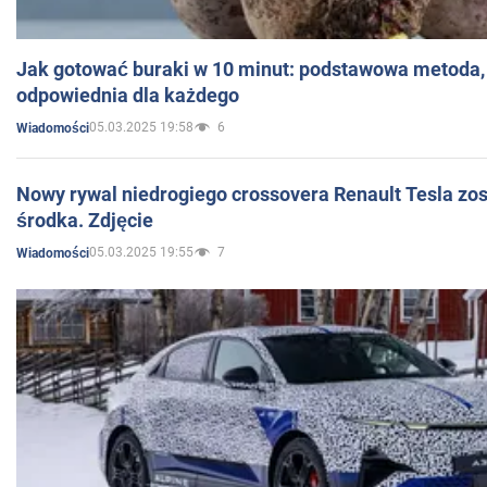
Jak gotować buraki w 10 minut: podstawowa metoda, 
odpowiednia dla każdego
05.03.2025 19:58
6
Wiadomości
Nowy rywal niedrogiego crossovera Renault Tesla zo
środka. Zdjęcie
05.03.2025 19:55
7
Wiadomości