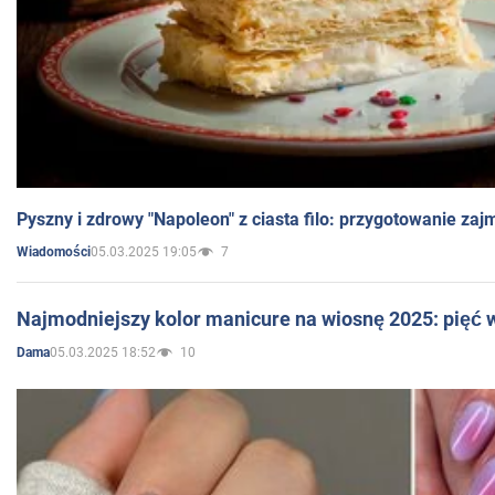
Pyszny i zdrowy "Napoleon" z ciasta filo: przygotowanie zaj
05.03.2025 19:05
7
Wiadomości
Najmodniejszy kolor manicure na wiosnę 2025: pięć
05.03.2025 18:52
10
Dama