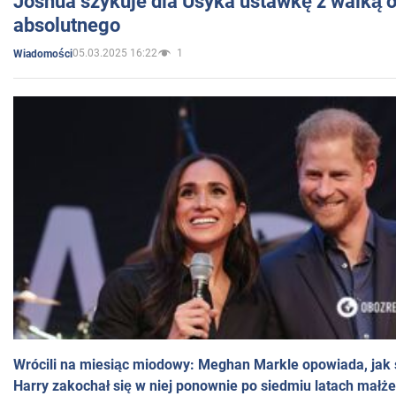
Joshua szykuje dla Usyka ustawkę z walką o 
absolutnego
05.03.2025 16:22
1
Wiadomości
Wrócili na miesiąc miodowy: Meghan Markle opowiada, jak s
Harry zakochał się w niej ponownie po siedmiu latach małż