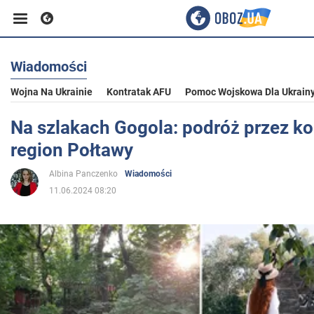
Wiadomości
Biznes
Wojna Na Ukrainie
Kontratak AFU
Pomoc Wojskowa Dla Ukrain
Sport
Na szlakach Gogola: podróż przez k
region Połtawy
Rozrywka
Albina Panczenko
Wiadomości
11.06.2024 08:20
Życie
Polityka
Społeczeństwo