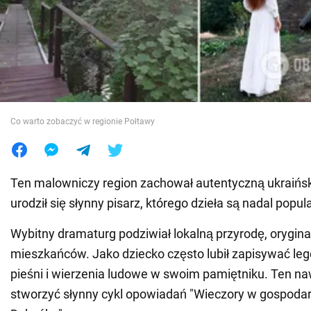
Wojna na Ukrainie
Świat
Jedzenie
Co warto zobaczyć w regionie Połtawy
Ten malowniczy region zachował autentyczną ukraińsk
urodził się słynny pisarz, którego dzieła są nadal popul
Wybitny dramaturg podziwiał lokalną przyrodę, oryginal
mieszkańców. Jako dziecko często lubił zapisywać lege
pieśni i wierzenia ludowe w swoim pamiętniku. Ten 
stworzyć słynny cykl opowiadań "Wieczory w gospoda