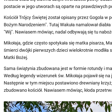
postacie w jego utworach są oparte na prawdziwych p
Kościół Trójcy Świętej został opisany przez Gogola w 
Bożym Narodzeniem". Tutaj Wakuła namalował diabła w
"Wij". Nawiasem mówiąc, nadal odbywają się tu nabo
Mikołaja, gdzie często spotykała się matka pisarza, M
śmierci dwójki pierwszych dzieci wielokrotnie modliła s
Matki Bożej.
Sama świątynia zbudowana jest w formie rotundy i ma
Według legendy wizerunek św. Mikołaja pojawił się na
Następnie w tym miejscu postawiono drewniany krzyż,
zbudowano kościół. Nawiasem mówiąc, kłoda przetrwa