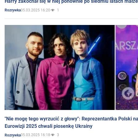
Harry zakochał się w niej ponownie po siedmiu latach małż
05.03.2025 16:20
1
Rozrywka
"Nie mogę tego wyrzucić z głowy": Reprezentantka Polski n
Eurowizji 2025 chwali piosenkę Ukrainy
05.03.2025 16:18
3
Rozrywka