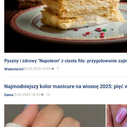
Pyszny i zdrowy "Napoleon" z ciasta filo: przygotowanie zaj
05.03.2025 19:05
7
Wiadomości
Najmodniejszy kolor manicure na wiosnę 2025: pięć
05.03.2025 18:52
10
Dama