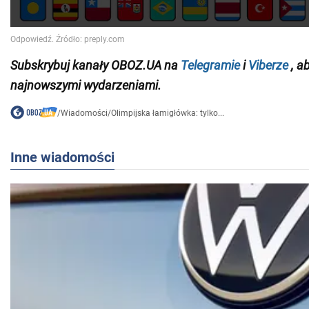
Subskrybuj kanały OBOZ.UA na
Telegramie
i
Viberze
, a
najnowszymi wydarzeniami
.
/
Wiadomości
/
Olimpijska łamigłówka: tylko...
Inne wiadomości