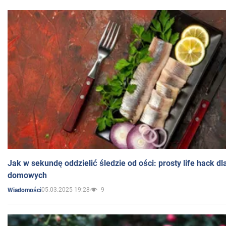
Jak w sekundę oddzielić śledzie od ości: prosty life hack d
domowych
05.03.2025 19:28
9
Wiadomości