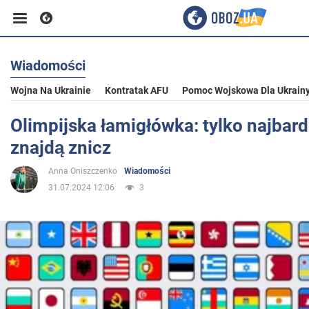
Wiadomości
Biznes
Wojna Na Ukrainie
Kontratak AFU
Pomoc Wojskowa Dla Ukrain
Sport
Olimpijska łamigłówka: tylko najbard
znajdą znicz
Rozrywka
Anna Oniszczenko
Wiadomości
31.07.2024 12:06
3
Życie
Polityka
Społeczeństwo