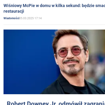
Wiśniowy McPie w domu w kilka sekund: będzie smac
restauracji
05.03.2025 17:14
Wiadomości
Robert Downey Jr. odmówił zagrani