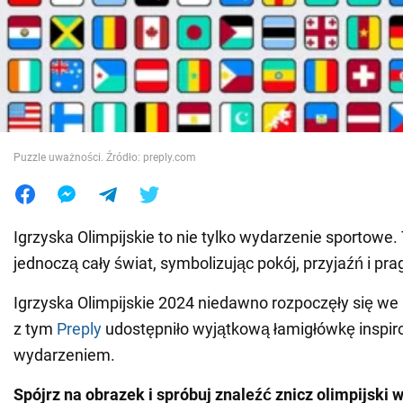
Wojna na Ukrainie
Świat
Jedzenie
Puzzle uważności. Źródło: preply.com
Igrzyska Olimpijskie to nie tylko wydarzenie sportowe.
jednoczą cały świat, symbolizując pokój, przyjaźń i pra
Igrzyska Olimpijskie 2024 niedawno rozpoczęły się we 
z tym
Preply
udostępniło wyjątkową łamigłówkę inspi
wydarzeniem.
Spójrz na obrazek i spróbuj znaleźć znicz olimpijski 