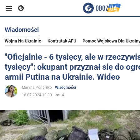
Wiadomości
Biznes
Wojna Na Ukrainie
Kontratak AFU
Pomoc Wojskowa Dla Ukrain
Sport
"Oficjalnie - 6 tysięcy, ale w rzeczywi
tysięcy": okupant przyznał się do og
Rozrywka
armii Putina na Ukrainie. Wideo
Maryna Pohorilko
Wiadomości
Życie
18.07.2024 10:00
4
Polityka
Społeczeństwo