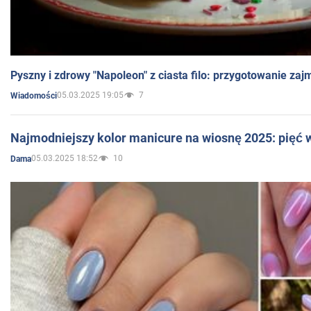
Pyszny i zdrowy "Napoleon" z ciasta filo: przygotowanie zaj
05.03.2025 19:05
7
Wiadomości
Najmodniejszy kolor manicure na wiosnę 2025: pięć
05.03.2025 18:52
10
Dama