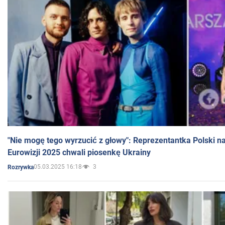
"Nie mogę tego wyrzucić z głowy": Reprezentantka Polski n
Eurowizji 2025 chwali piosenkę Ukrainy
05.03.2025 16:18
3
Rozrywka