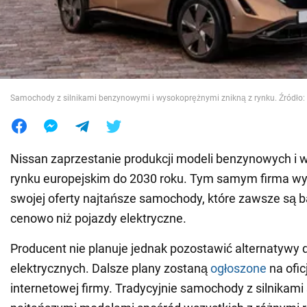
Wojna na Ukrainie
Świat
Samochody z silnikami benzynowymi i wysokoprężnymi znikną z rynku. Źródło:
Jedzenie
Nissan zaprzestanie produkcji modeli benzynowych i
rynku europejskim do 2030 roku. Tym samym firma wy
swojej oferty najtańsze samochody, które zawsze są b
cenowo niż pojazdy elektryczne.
Producent nie planuje jednak pozostawić alternatyw
elektrycznych. Dalsze plany zostaną
ogłoszone
na ofic
internetowej firmy. Tradycyjnie samochody z silnikami