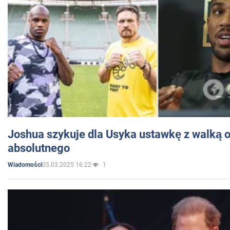
Joshua szykuje dla Usyka ustawkę z walką o 
absolutnego
05.03.2025 16:22
1
Wiadomości