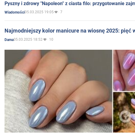
Pyszny i zdrowy "Napoleon" z ciasta filo: przygotowanie zaj
05.03.2025 19:05
7
Wiadomości
Najmodniejszy kolor manicure na wiosnę 2025: pięć
05.03.2025 18:52
10
Dama