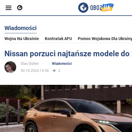
Wiadomości
Biznes
Wojna Na Ukrainie
Kontratak AFU
Pomoc Wojskowa Dla Ukrain
Sport
Nissan porzuci najtańsze modele do
Stas Sidilev
Wiadomości
Rozrywka
30.10.2024 15:56
2
Życie
Polityka
Społeczeństwo