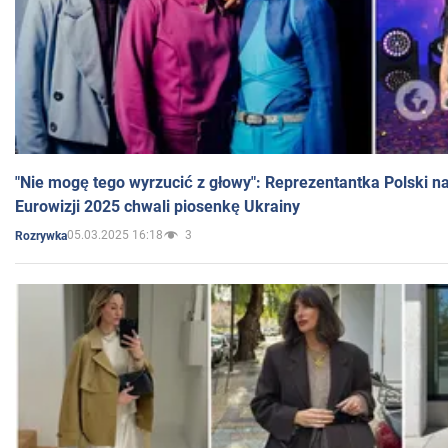
"Nie mogę tego wyrzucić z głowy": Reprezentantka Polski n
Eurowizji 2025 chwali piosenkę Ukrainy
05.03.2025 16:18
3
Rozrywka