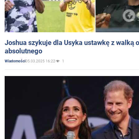
Joshua szykuje dla Usyka ustawkę z walką o 
absolutnego
05.03.2025 16:22
1
Wiadomości