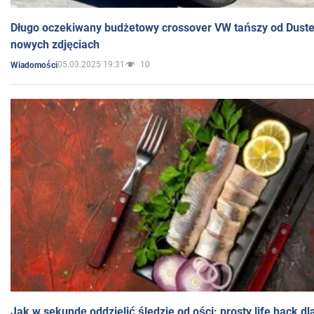
Długo oczekiwany budżetowy crossover VW tańszy od Dust
nowych zdjęciach
05.03.2025 19:31
10
Wiadomości
Jak w sekundę oddzielić śledzie od ości: prosty life hack d