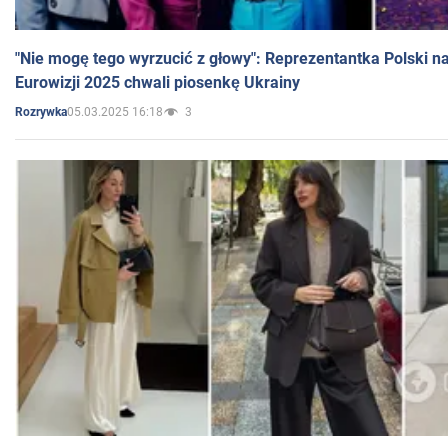
"Nie mogę tego wyrzucić z głowy": Reprezentantka Polski n
Eurowizji 2025 chwali piosenkę Ukrainy
05.03.2025 16:18
3
Rozrywka