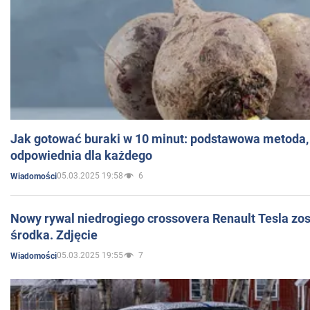
Jak gotować buraki w 10 minut: podstawowa metoda, 
odpowiednia dla każdego
05.03.2025 19:58
6
Wiadomości
Nowy rywal niedrogiego crossovera Renault Tesla zo
środka. Zdjęcie
05.03.2025 19:55
7
Wiadomości