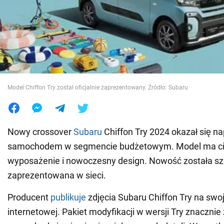
Wojna na Ukrainie
Świat
Jedzenie
Model Chiffon Try został oficjalnie zaprezentowany. Źródło: Subaru
Nowy crossover
Subaru
Chiffon Try 2024 okazał się n
samochodem w segmencie budżetowym. Model ma c
wyposażenie i nowoczesny design. Nowość została s
zaprezentowana w sieci.
Producent
publikuje
zdjęcia Subaru Chiffon Try na swoj
internetowej. Pakiet modyfikacji w wersji Try znacznie