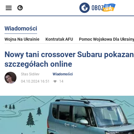
Wiadomości
Biznes
Wojna Na Ukrainie
Kontratak AFU
Pomoc Wojskowa Dla Ukrain
Sport
Nowy tani crossover Subaru pokazan
szczegółach online
Rozrywka
Stas Sidilev
Wiadomości
04.10.2024 16:51
14
Życie
Polityka
Społeczeństwo