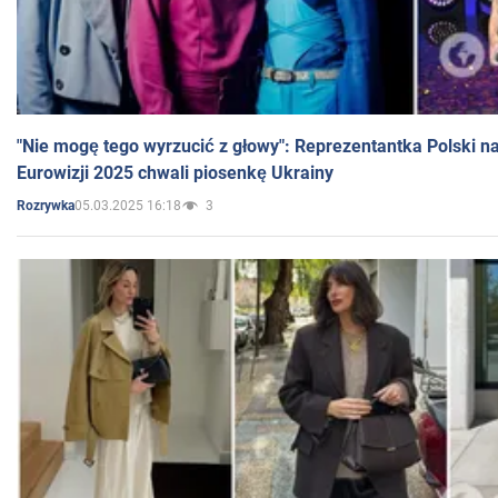
"Nie mogę tego wyrzucić z głowy": Reprezentantka Polski n
Eurowizji 2025 chwali piosenkę Ukrainy
05.03.2025 16:18
3
Rozrywka