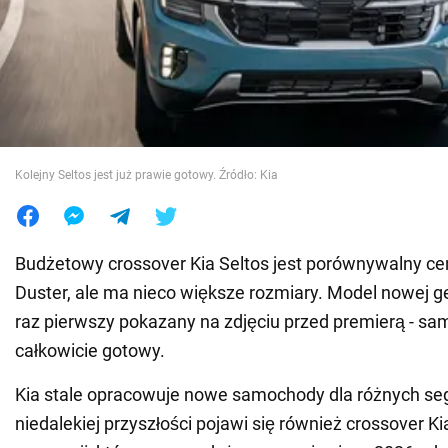
Wojna na Ukrainie
Świat
Jedzenie
Kolejny Seltos jest już prawie gotowy. Źródło: Kia
Budżetowy crossover Kia Seltos jest porównywalny c
Duster, ale ma nieco większe rozmiary. Model nowej ge
raz pierwszy pokazany na zdjęciu przed premierą - sa
całkowicie gotowy.
Kia stale opracowuje nowe samochody dla różnych s
niedalekiej przyszłości pojawi się również crossover Ki