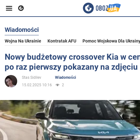
Wiadomości
Biznes
Wojna Na Ukrainie
Kontratak AFU
Pomoc Wojskowa Dla Ukrain
Sport
Nowy budżetowy crossover Kia w cen
po raz pierwszy pokazany na zdjęciu
Rozrywka
Stas Sidilev
Wiadomości
15.02.2025 10:16
2
Życie
Polityka
Społeczeństwo