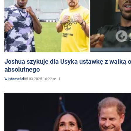
Joshua szykuje dla Usyka ustawkę z walką o 
absolutnego
05.03.2025 16:22
1
Wiadomości