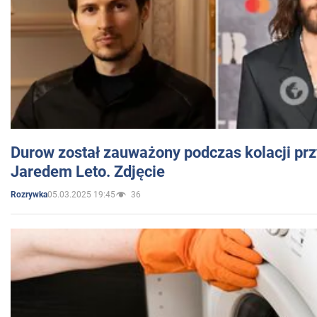
Durow został zauważony podczas kolacji prz
Jaredem Leto. Zdjęcie
05.03.2025 19:45
36
Rozrywka