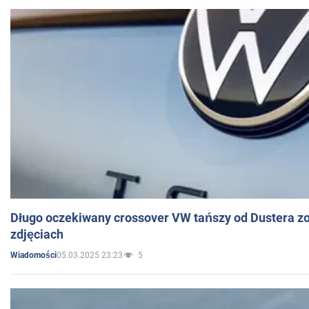
Długo oczekiwany crossover VW tańszy od Dustera zo
zdjęciach
05.03.2025 23:23
5
Wiadomości