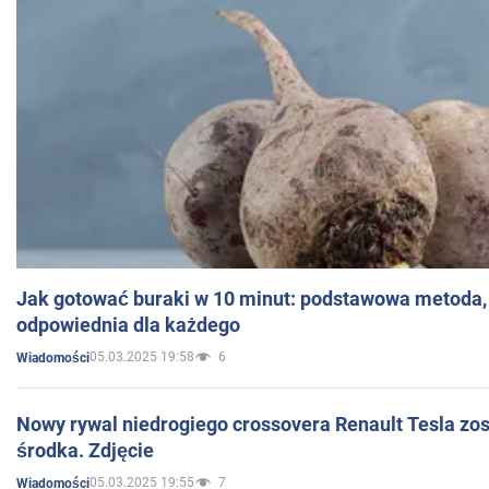
Jak gotować buraki w 10 minut: podstawowa metoda, 
odpowiednia dla każdego
05.03.2025 19:58
6
Wiadomości
Nowy rywal niedrogiego crossovera Renault Tesla zo
środka. Zdjęcie
05.03.2025 19:55
7
Wiadomości