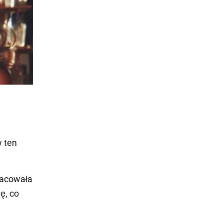
 ten
racowała
ę, co