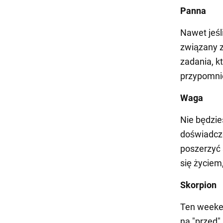
Panna
Nawet jeśl
związany z
zadania, k
przypomni
Waga
Nie będzie
doświadcze
poszerzyć 
się życiem,
Skorpion
Ten weeken
na "przed"