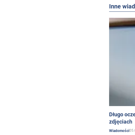
Inne wia
Długo ocz
zdjęciach
05.
Wiadomości