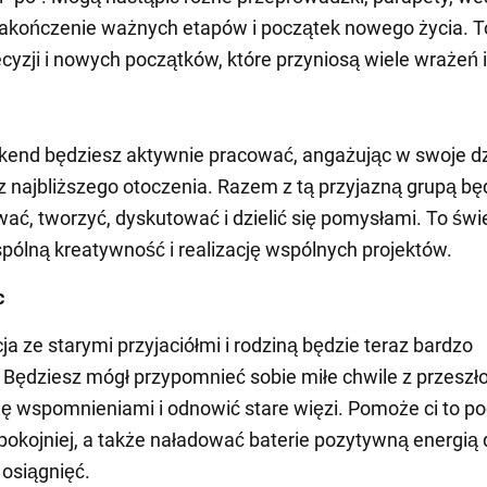
akończenie ważnych etapów i początek nowego życia. T
ecyzji i nowych początków, które przyniosą wiele wrażeń i
end będziesz aktywnie pracować, angażując w swoje dz
 z najbliższego otoczenia. Razem z tą przyjazną grupą bę
ać, tworzyć, dyskutować i dzielić się pomysłami. To świ
pólną kreatywność i realizację wspólnych projektów.
c
a ze starymi przyjaciółmi i rodziną będzie teraz bardzo
 Będziesz mógł przypomnieć sobie miłe chwile z przeszło
się wspomnieniami i odnowić stare więzi. Pomoże ci to po
spokojniej, a także naładować baterie pozytywną energią 
 osiągnięć.