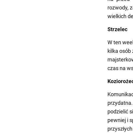
rozwody, z
wielkich d
Strzelec
W ten week
kilka osób
majsterkow
czas na ws
Kozioroże
Komunikacj
przydatna.
podzielić 
pewniej i 
przyszłych