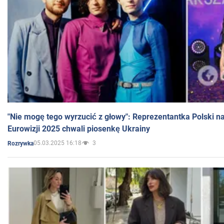
"Nie mogę tego wyrzucić z głowy": Reprezentantka Polski n
Eurowizji 2025 chwali piosenkę Ukrainy
05.03.2025 16:18
3
Rozrywka