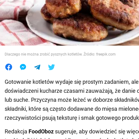
Wojna na Ukrainie
Świat
Jedzenie
Dlaczego nie można zrobić pysznych kotletów. Źródło: freepik.com
Gotowanie kotletów wydaje się prostym zadaniem, al
doświadczeni kucharze czasami zauważają, że danie o
lub suche. Przyczyna może leżeć w doborze składnik
składniki, które są często dodawane do mięsa mielone
rzeczywistości psują teksturę i smak gotowego produk
Redakcja
FoodOboz
sugeruje, aby dowiedzieć się więc