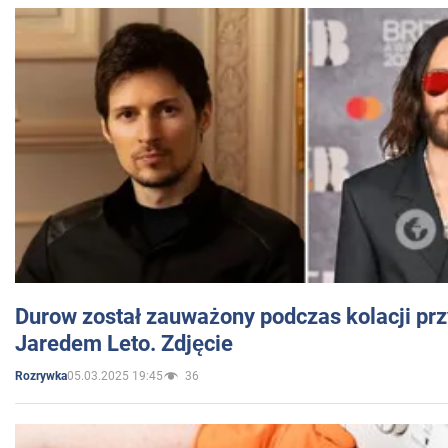
Durow został zauważony podczas kolacji prz
Jaredem Leto. Zdjęcie
05.03.2025 19:45
36
Rozrywka