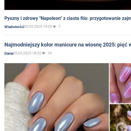
Pyszny i zdrowy "Napoleon" z ciasta filo: przygotowanie zaj
05.03.2025 19:05
7
Wiadomości
Najmodniejszy kolor manicure na wiosnę 2025: pięć
05.03.2025 18:52
10
Dama