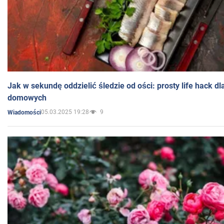
Jak w sekundę oddzielić śledzie od ości: prosty life hack d
domowych
05.03.2025 19:28
9
Wiadomości