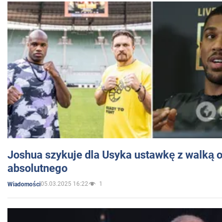
Joshua szykuje dla Usyka ustawkę z walką o 
absolutnego
05.03.2025 16:22
1
Wiadomości