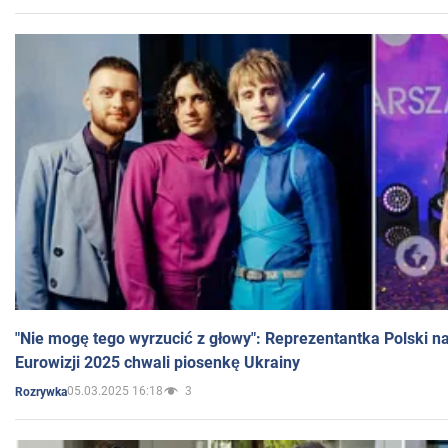
"Nie mogę tego wyrzucić z głowy": Reprezentantka Polski n
Eurowizji 2025 chwali piosenkę Ukrainy
05.03.2025 16:18
3
Rozrywka