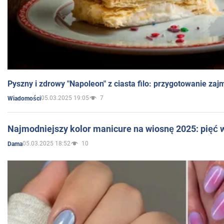
Pyszny i zdrowy "Napoleon" z ciasta filo: przygotowanie zaj
05.03.2025 19:05
7
Wiadomości
Najmodniejszy kolor manicure na wiosnę 2025: pięć
05.03.2025 18:52
10
Dama