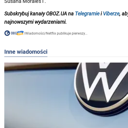
Susana Morales i .
Subskrybuj kanały OBOZ.UA na
Telegramie
i
Viberze
, a
najnowszymi wydarzeniami.
/
Wiadomości
/
Netflix publikuje pierwszy...
Inne wiadomości