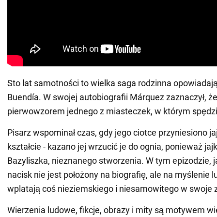
Sto lat samotności to wielka saga rodzinna opowiadają
Buendía. W swojej autobiografii Márquez zaznaczył, ż
pierwowzorem jednego z miasteczek, w którym spędził
Pisarz wspominał czas, gdy jego ciotce przyniesiono j
kształcie - kazano jej wrzucić je do ognia, ponieważ jaj
Bazyliszka, nieznanego stworzenia. W tym epizodzie, ja
nacisk nie jest położony na biografię, ale na myślenie lu
wplatają coś nieziemskiego i niesamowitego w swoje z
Wierzenia ludowe, fikcje, obrazy i mity są motywem wie