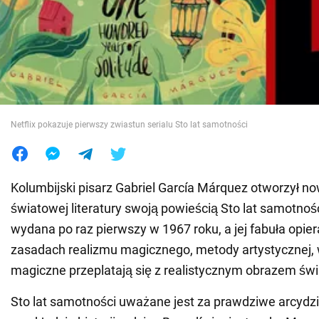
Wojna na Ukrainie
Świat
Jedzenie
Netflix pokazuje pierwszy zwiastun serialu Sto lat samotności
Kolumbijski pisarz Gabriel García Márquez otworzył now
światowej literatury swoją powieścią Sto lat samotnośc
wydana po raz pierwszy w 1967 roku, a jej fabuła opier
zasadach realizmu magicznego, metody artystycznej, 
magiczne przeplatają się z realistycznym obrazem świ
Sto lat samotności uważane jest za prawdziwe arcydz