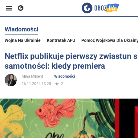
Wiadomości
Biznes
Wojna Na Ukrainie
Kontratak AFU
Pomoc Wojskowa Dla Ukrain
Sport
Netflix publikuje pierwszy zwiastun se
samotności: kiedy premiera
Rozrywka
Alina Milsent
Wiadomości
26.11.2024 13:25
2
Życie
Polityka
Społeczeństwo