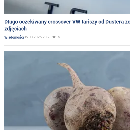
Długo oczekiwany crossover VW tańszy od Dustera zo
zdjęciach
05.03.2025 23:23
5
Wiadomości