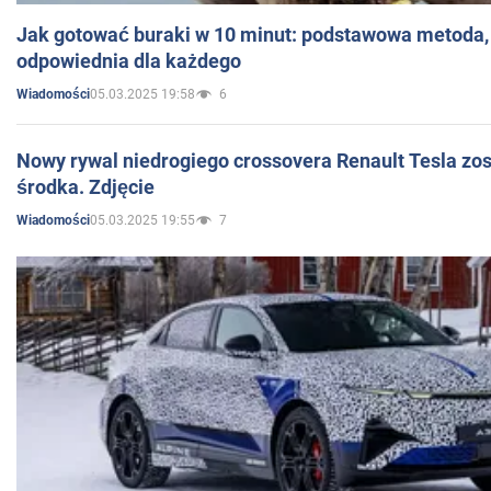
Jak gotować buraki w 10 minut: podstawowa metoda, 
odpowiednia dla każdego
05.03.2025 19:58
6
Wiadomości
Nowy rywal niedrogiego crossovera Renault Tesla zo
środka. Zdjęcie
05.03.2025 19:55
7
Wiadomości