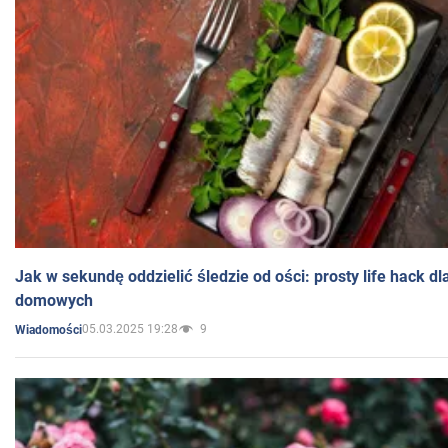
Jak w sekundę oddzielić śledzie od ości: prosty life hack d
domowych
05.03.2025 19:28
9
Wiadomości