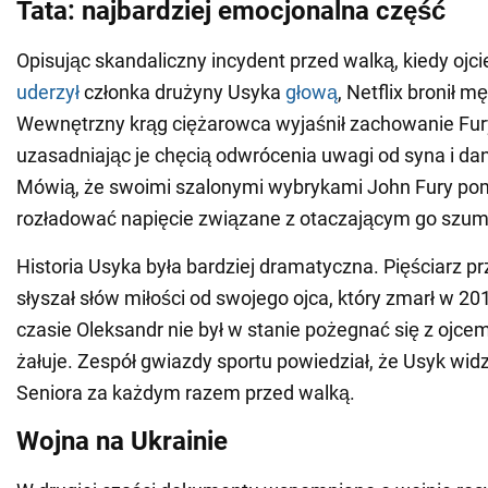
Tata: najbardziej emocjonalna część
Opisując skandaliczny incydent przed walką, kiedy ojc
uderzył
członka drużyny Usyka
głową
, Netflix bronił m
Wewnętrzny krąg ciężarowca wyjaśnił zachowanie Fury
uzasadniając je chęcią odwrócenia uwagi od syna i da
Mówią, że swoimi szalonymi wybrykami John Fury p
rozładować napięcie związane z otaczającym go szu
Historia Usyka była bardziej dramatyczna. Pięściarz prz
słyszał słów miłości od swojego ojca, który zmarł w 20
czasie Oleksandr nie był w stanie pożegnać się z ojce
żałuje. Zespół gwiazdy sportu powiedział, że Usyk wid
Seniora za każdym razem przed walką.
Wojna na Ukrainie