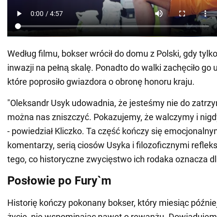
Według filmu, bokser wrócił do domu z Polski, gdy tylko
inwazji na pełną skalę. Ponadto do walki zachęciło go 
które poprosiło gwiazdora o obronę honoru kraju.
"Oleksandr Usyk udowadnia, że jesteśmy nie do zatrzy
można nas zniszczyć. Pokazujemy, że walczymy i nigd
- powiedział Kliczko. Ta część kończy się emocjonal
komentarzy, serią ciosów Usyka i filozoficznymi reflek
tego, co historyczne zwycięstwo ich rodaka oznacza d
Posłowie po Fury`m
Historię kończy pokonany bokser, który miesiąc późnie
życie, nie wspominając nawet o rewanżu. Dowiadujemy 