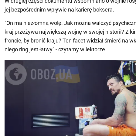
W drugiej części dokumentu wspomniano o wojnie rosyj
jej bezpośrednim wpływie na karierę boksera.
"On ma niezłomną wolę. Jak można walczyć psychiczni
kraj przeżywa największą wojnę w swojej historii? Z ki
froncie, by bronić kraju? Ten facet widział śmierć na w
niego ring jest łatwy" - czytamy w lektorze.