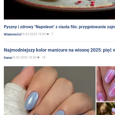
Pyszny i zdrowy "Napoleon" z ciasta filo: przygotowanie zaj
05.03.2025 19:05
7
Wiadomości
Najmodniejszy kolor manicure na wiosnę 2025: pięć
05.03.2025 18:52
10
Dama