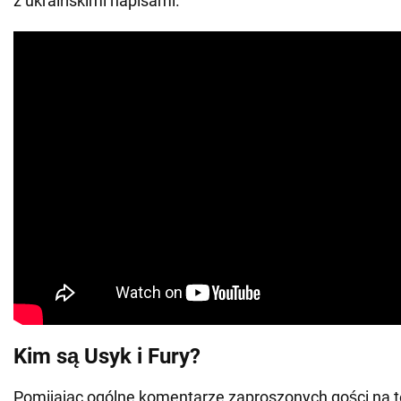
z ukraińskimi napisami.
Kim są Usyk i Fury?
Pomijając ogólne komentarze zaproszonych gości na 