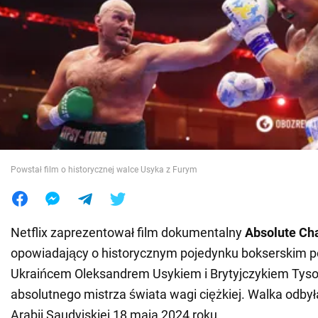
Wojna na Ukrainie
Świat
Jedzenie
Powstał film o historycznej walce Usyka z Furym
Netflix zaprezentował film dokumentalny
Absolute Ch
opowiadający o historycznym pojedynku bokserskim 
Ukraińcem Oleksandrem Usykiem i Brytyjczykiem Tyso
absolutnego mistrza świata wagi ciężkiej. Walka odbyła
Arabii Saudyjskiej 18 maja 2024 roku.