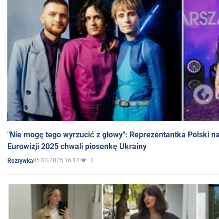
"Nie mogę tego wyrzucić z głowy": Reprezentantka Polski n
Eurowizji 2025 chwali piosenkę Ukrainy
05.03.2025 16:18
3
Rozrywka