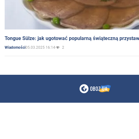
Tongue Sülze: jak ugotować popularną świąteczną przysta
05.03.2025 16:14
2
Wiadomości