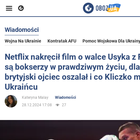
Wiadomości
Biznes
Wojna Na Ukrainie
Kontratak AFU
Pomoc Wojskowa Dla Ukrain
Sport
Netflix nakręcił film o walce Usyka z
są bokserzy w prawdziwym życiu, dl
Rozrywka
brytyjski ojciec oszalał i co Kliczko 
Ukraińcu
Życie
Kateryna Malay
Wiadomości
28.12.2024 17:08
27
Polityka
Społeczeństwo