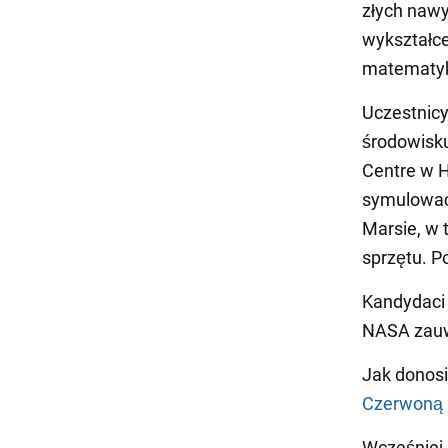
złych naw
wykształce
matematyk
Uczestnic
środowisk
Centre w H
symulować 
Marsie, w 
sprzętu. P
Kandydaci 
NASA zauwa
Jak donosi
Czerwoną 
Wcześniej