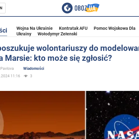
N
Wojna Na Ukrainie
Kontratak AFU
Pomoc Wojskowa Dla
ści
Ukrainy
Wołodymyr Zełenski
oszukuje wolontariuszy do modelowa
a Marsie: kto może się zgłosić?
ka
 Pavlova
Wiadomości
.2024 11:16
3
eństwo
a Ukrainie