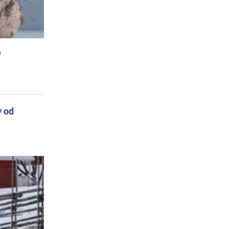
e
y od