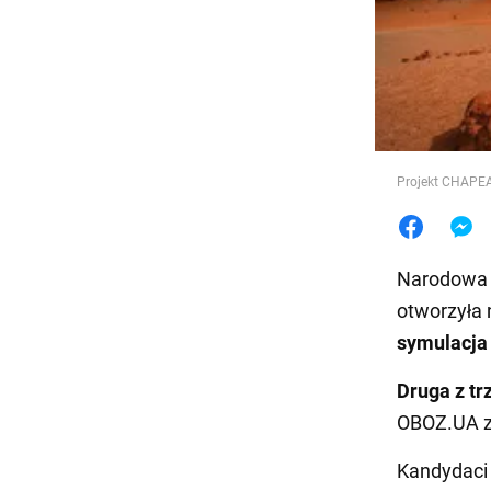
Jedzeni
Projekt CHAPEA
Narodowa A
otworzyła 
symulacja 
Druga z tr
OBOZ.UA ze
Kandydaci 