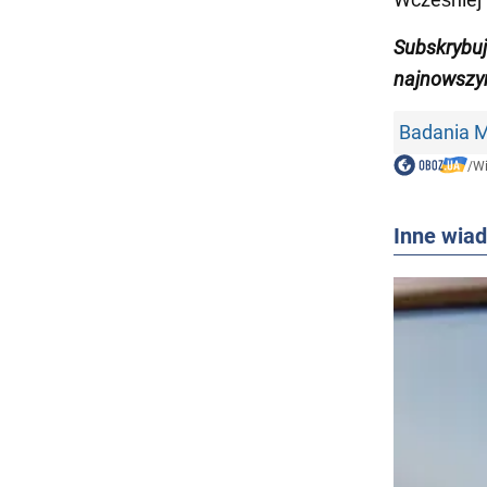
Subskrybuj
najnowszy
Badania 
/
W
Inne wia