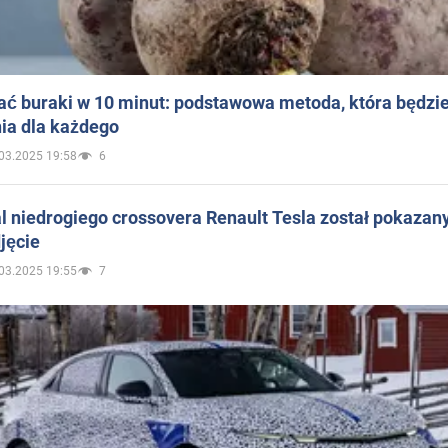
ać buraki w 10 minut: podstawowa metoda, która będzi
ia dla każdego
03.2025 19:58
6
 niedrogiego crossovera Renault Tesla został pokazan
jęcie
03.2025 19:55
7