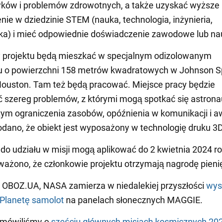
yków i problemów zdrowotnych, a także uzyskać wyższe
nie w dziedzinie STEM (nauka, technologia, inżynieria,
a) i mieć odpowiednie doświadczenie zawodowe lub n
y projektu będą mieszkać w specjalnym odizolowanym
u o powierzchni 158 metrów kwadratowych w Johnson 
ouston. Tam też będą pracować. Miejsce pracy będzie
szereg problemów, z którymi mogą spotkać się astrona
tym ograniczenia zasobów, opóźnienia w komunikacji i a
odano, że obiekt jest wyposażony w technologię druku 3D
do udziału w misji mogą aplikować do 2 kwietnia 2024 r
żono, że członkowie projektu otrzymają nagrodę pieni
 OBOZ.UA, NASA zamierza w niedalekiej przyszłości
wys
Planetę samolot
na panelach słonecznych MAGGIE.
 mówiliśmy o
sześciu głównych misjach kosmicznych 20