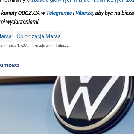
 kanały
OBOZ.UA
w
Telegramie
i
Viberze
, aby być
na bieżą
mi wydarzeniami
.
Marsa
Kolonizacja Marsa
iadomości
/
NASA poszukuje wolontariuszy...
domości