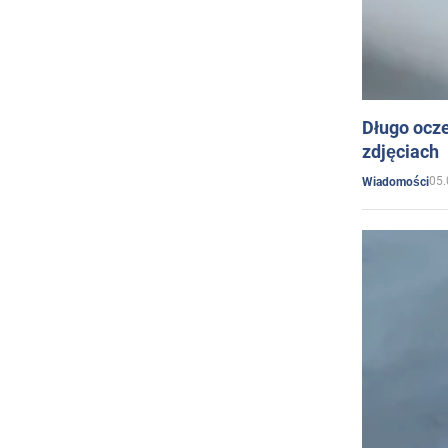
Długo ocz
zdjęciach
05.
Wiadomości