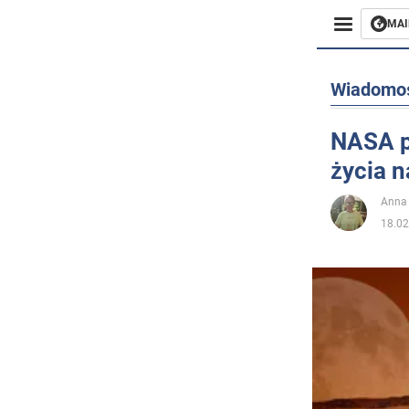
MAI
Biznes
Wiadomo
Sport
NASA p
życia n
Rozryw
Anna
Życie
18.02
Polityka
Społecz
Wojna n
Świat