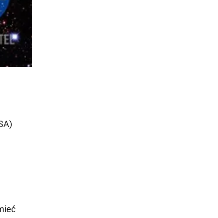
SA)
mieć