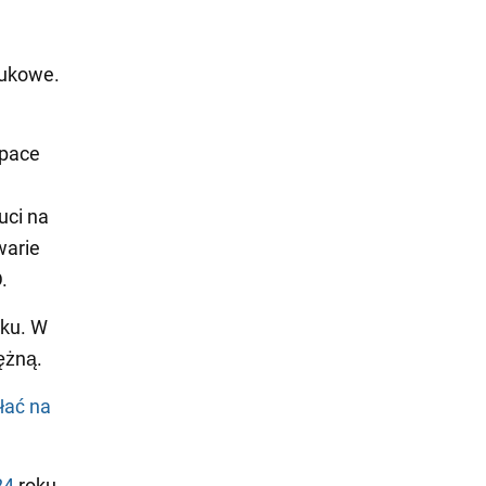
aukowe.
Space
uci na
warie
.
oku. W
ężną.
łać na
24
roku.