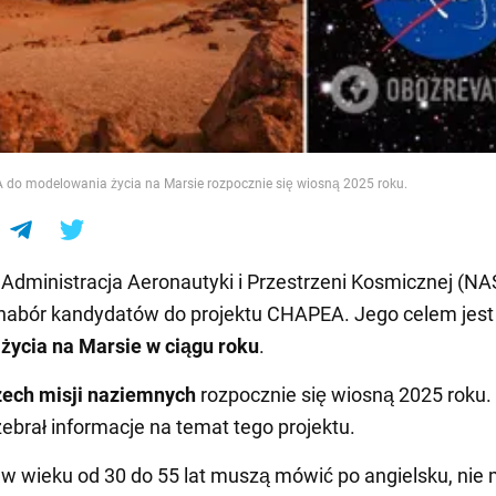
e
 do modelowania życia na Marsie rozpocznie się wiosną 2025 roku.
dministracja Aeronautyki i Przestrzeni Kosmicznej (NA
nabór kandydatów do projektu CHAPEA. Jego celem jest
życia na Marsie w ciągu roku
.
zech misji naziemnych
rozpocznie się wiosną 2025 roku.
brał informacje na temat tego projektu.
w wieku od 30 do 55 lat muszą mówić po angielsku, nie 