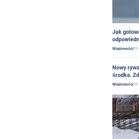
Jak gotow
odpowiedn
05.
Wiadomości
Nowy rywal
środka. Zd
05.
Wiadomości