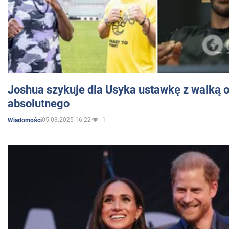
Joshua szykuje dla Usyka ustawkę z walką o 
absolutnego
05.03.2025 16:22
1
Wiadomości