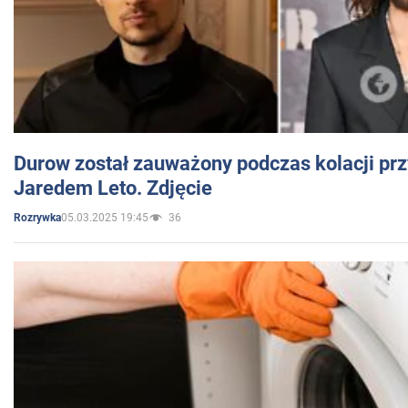
Durow został zauważony podczas kolacji prz
Jaredem Leto. Zdjęcie
05.03.2025 19:45
36
Rozrywka