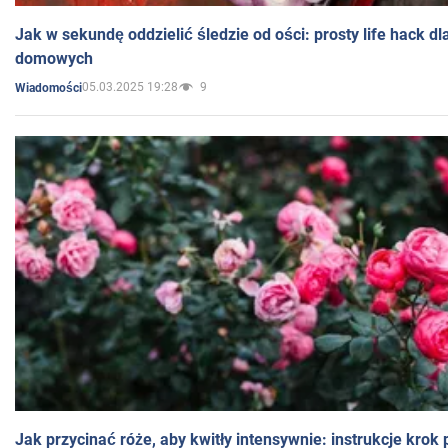
Jak w sekundę oddzielić śledzie od ości: prosty life hack d
domowych
05.03.2025 19:28
9
Wiadomości
Jak przycinać róże, aby kwitły intensywnie: instrukcje krok