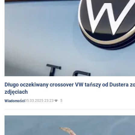
Długo oczekiwany crossover VW tańszy od Dustera zo
zdjęciach
05.03.2025 23:23
5
Wiadomości