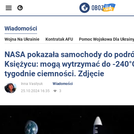
Wiadomości
Biznes
Wojna Na Ukrainie
Kontratak AFU
Pomoc Wojskowa Dla Ukrain
Sport
NASA pokazała samochody do podr
Księżycu: mogą wytrzymać do -240°
Rozrywka
tygodnie ciemności. Zdjęcie
Inna Vasilyuk
Wiadomości
Życie
25.10.2024 16:35
3
Polityka
Społeczeństwo