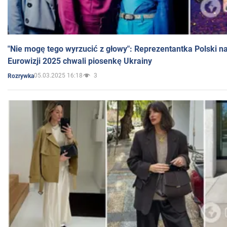
"Nie mogę tego wyrzucić z głowy": Reprezentantka Polski n
Eurowizji 2025 chwali piosenkę Ukrainy
05.03.2025 16:18
3
Rozrywka