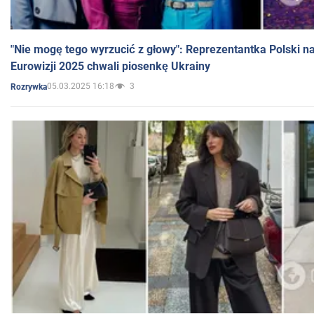
"Nie mogę tego wyrzucić z głowy": Reprezentantka Polski n
Eurowizji 2025 chwali piosenkę Ukrainy
05.03.2025 16:18
3
Rozrywka