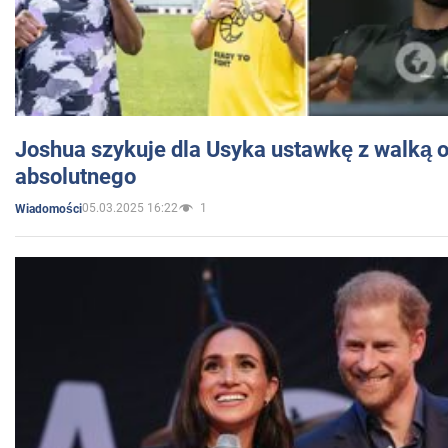
Joshua szykuje dla Usyka ustawkę z walką o 
absolutnego
05.03.2025 16:22
1
Wiadomości