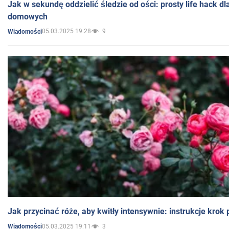
Jak w sekundę oddzielić śledzie od ości: prosty life hack d
domowych
05.03.2025 19:28
9
Wiadomości
Jak przycinać róże, aby kwitły intensywnie: instrukcje krok
05.03.2025 19:11
3
Wiadomości