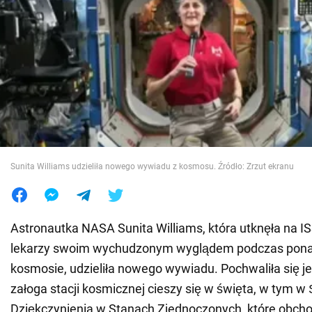
Wojna na Ukrainie
Świat
Jedzenie
Sunita Williams udzieliła nowego wywiadu z kosmosu. Źródło: Zrzut ekranu
Astronautka NASA Sunita Williams, która utknęła na ISS
lekarzy swoim wychudzonym wyglądem podczas pona
kosmosie, udzieliła nowego wywiadu. Pochwaliła się j
załoga stacji kosmicznej cieszy się w święta, w tym w
Dziękczynienia w Stanach Zjednoczonych, które obchod