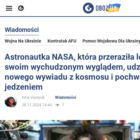
Wiadomości
Biznes
Wojna Na Ukrainie
Kontratak AFU
Pomoc Wojskowa Dla Ukrain
Sport
Astronautka NASA, która przeraziła l
swoim wychudzonym wyglądem, udzi
Rozrywka
nowego wywiadu z kosmosu i pochwal
jedzeniem
Życie
Inna Vasilyuk
Wiadomości
28.11.2024 14:44
7
Polityka
Społeczeństwo