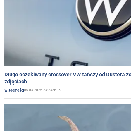
Długo oczekiwany crossover VW tańszy od Dustera zo
zdjęciach
05.03.2025 23:23
5
Wiadomości