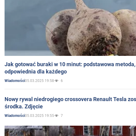
Jak gotować buraki w 10 minut: podstawowa metoda, 
odpowiednia dla każdego
05.03.2025 19:58
6
Wiadomości
Nowy rywal niedrogiego crossovera Renault Tesla zo
środka. Zdjęcie
05.03.2025 19:55
7
Wiadomości