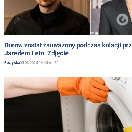
Durow został zauważony podczas kolacji prz
Jaredem Leto. Zdjęcie
05.03.2025 19:45
36
Rozrywka