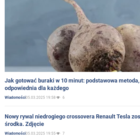
Jak gotować buraki w 10 minut: podstawowa metoda, 
odpowiednia dla każdego
05.03.2025 19:58
6
Wiadomości
Nowy rywal niedrogiego crossovera Renault Tesla zo
środka. Zdjęcie
05.03.2025 19:55
7
Wiadomości