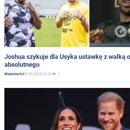
Joshua szykuje dla Usyka ustawkę z walką o 
absolutnego
05.03.2025 16:22
1
Wiadomości