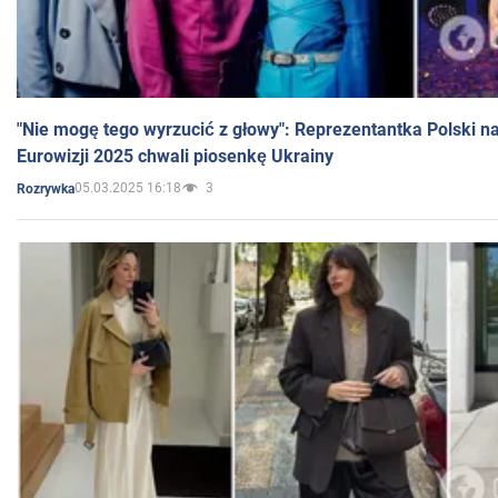
"Nie mogę tego wyrzucić z głowy": Reprezentantka Polski n
Eurowizji 2025 chwali piosenkę Ukrainy
05.03.2025 16:18
3
Rozrywka