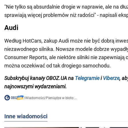
"Nie tylko są absurdalnie drogie w naprawie, ale na dł
sprawiają więcej problemów niż radości" - napisali eks
Audi
Według HotCars, zakup Audi może nie być dobrą inwest
niezawodnego silnika. Nowsze modele dobrze wypadł
Consumer Reports, ale niektóre silniki nie zapewniają 
można oczekiwać od tak drogiego samochodu.
Subskrybuj kanały OBOZ.UA na
Telegramie
i
Viberze
, a
najnowszymi wydarzeniami.
/
Wiadomości
/
Pieniądze w błoto:...
Inne wiadomości