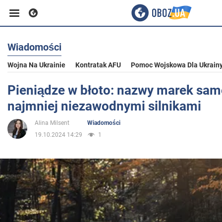
Wiadomości
Biznes
Wojna Na Ukrainie
Kontratak AFU
Pomoc Wojskowa Dla Ukrain
Sport
Pieniądze w błoto: nazwy marek sa
najmniej niezawodnymi silnikami
Rozrywka
Alina Milsent
Wiadomości
19.10.2024 14:29
1
Życie
Polityka
Społeczeństwo