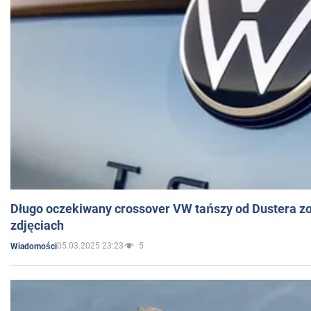
Długo oczekiwany crossover VW tańszy od Dustera zo
zdjęciach
05.03.2025 23:23
5
Wiadomości