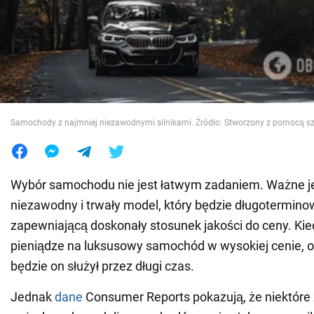
Wojna na Ukrainie
Świat
Jedzenie
Samochody z najmniej niezawodnymi silnikami. Źródło: Stworzony z pomocą sztu
Wybór samochodu nie jest łatwym zadaniem. Ważne je
niezawodny i trwały model, który będzie długotermino
zapewniającą doskonały stosunek jakości do ceny. Ki
pieniądze na luksusowy samochód w wysokiej cenie, o
będzie on służył przez długi czas.
Jednak
dane
Consumer Reports pokazują, że niektóre z