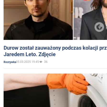
Durow został zauważony podczas kolacji prz
Jaredem Leto. Zdjęcie
05.03.2025 19:45
36
Rozrywka