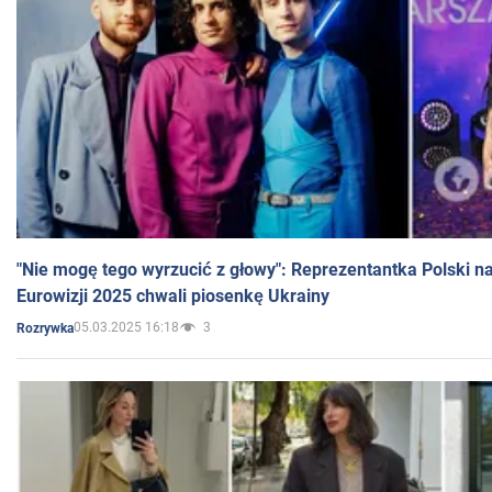
"Nie mogę tego wyrzucić z głowy": Reprezentantka Polski n
Eurowizji 2025 chwali piosenkę Ukrainy
05.03.2025 16:18
3
Rozrywka