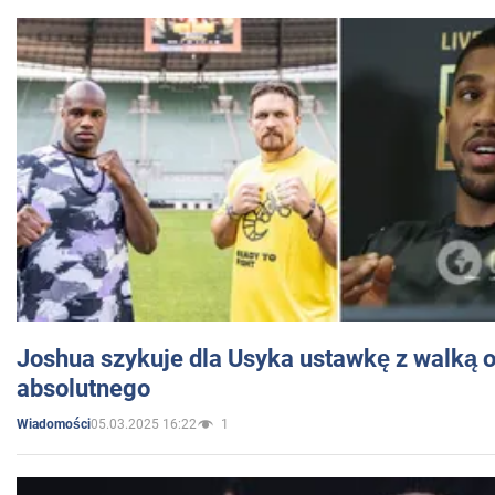
Joshua szykuje dla Usyka ustawkę z walką o 
absolutnego
05.03.2025 16:22
1
Wiadomości