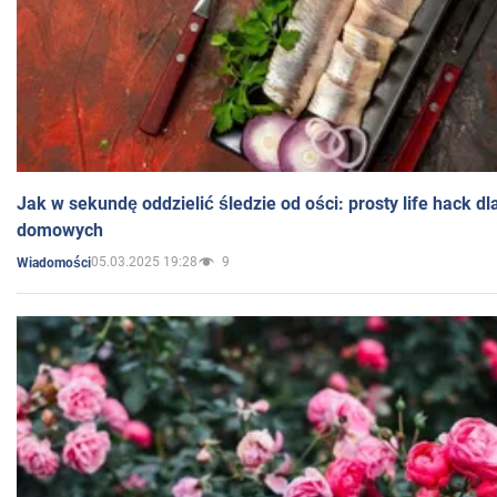
Jak w sekundę oddzielić śledzie od ości: prosty life hack d
domowych
05.03.2025 19:28
9
Wiadomości