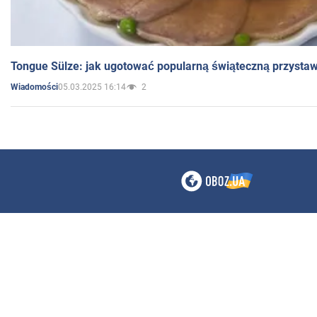
Tongue Sülze: jak ugotować popularną świąteczną przysta
05.03.2025 16:14
2
Wiadomości