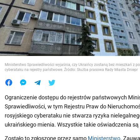
Wojna na Ukrainie
Świat
Jedzenie
Ministerstwo Sprawiedliwości wyjaśnia, czy Ukraińcy zostaną bez mieszkań z p
cyberataku na rejestry państwowe. Źródło: Służba prasowa Rady Miasta Dniepr
Ograniczenie dostępu do rejestrów państwowych Mini
Sprawiedliwości, w tym Rejestru Praw do Nieruchomoś
rosyjskiego cyberataku nie stwarza ryzyka nielegalneg
ukraińskiego mienia. Wszystkie takie oświadczenia są
Zostało to zgłoszone przez samo
Ministerstwo
. Zauwa