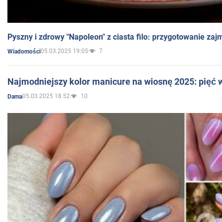
Pyszny i zdrowy "Napoleon" z ciasta filo: przygotowanie zaj
05.03.2025 19:05
7
Wiadomości
Najmodniejszy kolor manicure na wiosnę 2025: pięć
05.03.2025 18:52
10
Dama