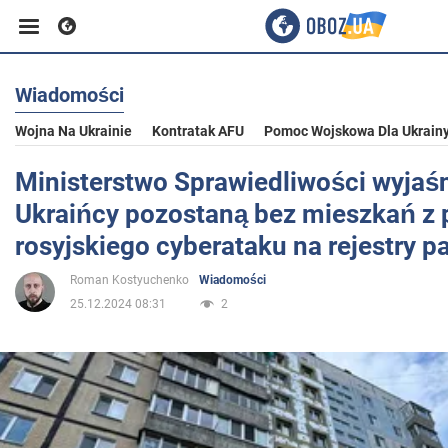
Wiadomości
Biznes
Wojna Na Ukrainie
Kontratak AFU
Pomoc Wojskowa Dla Ukrain
Sport
Ministerstwo Sprawiedliwości wyjaśn
Ukraińcy pozostaną bez mieszkań z
Rozrywka
rosyjskiego cyberataku na rejestry 
Roman Kostyuchenko
Wiadomości
Życie
25.12.2024 08:31
2
Polityka
Społeczeństwo