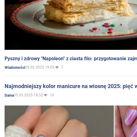
Pyszny i zdrowy "Napoleon" z ciasta filo: przygotowanie zaj
05.03.2025 19:05
7
Wiadomości
Najmodniejszy kolor manicure na wiosnę 2025: pięć
05.03.2025 18:52
10
Dama