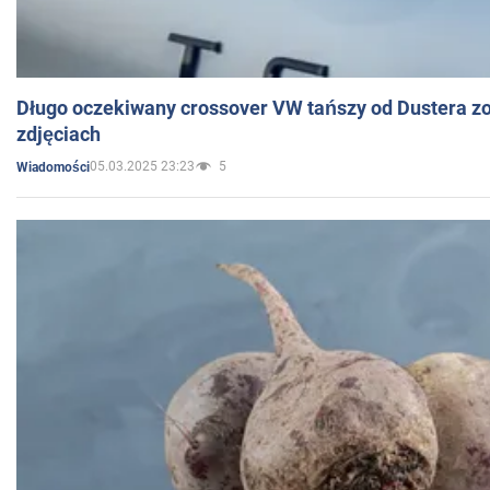
Długo oczekiwany crossover VW tańszy od Dustera zo
zdjęciach
05.03.2025 23:23
5
Wiadomości