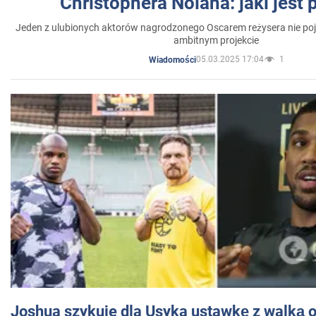
Christophera Nolana: jaki jest
Jeden z ulubionych aktorów nagrodzonego Oscarem reżysera nie poja
ambitnym projekcie
05.03.2025 17:04
1
Wiadomości
Joshua szykuje dla Usyka ustawkę z walką o 