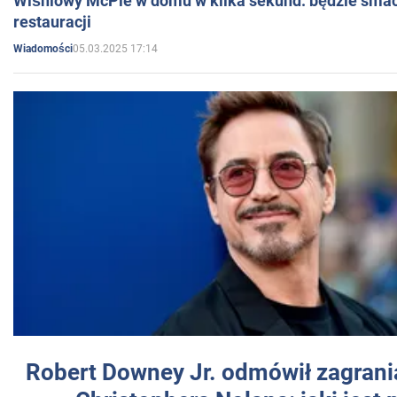
Wiśniowy McPie w domu w kilka sekund: będzie smac
restauracji
05.03.2025 17:14
Wiadomości
Robert Downey Jr. odmówił zagrani