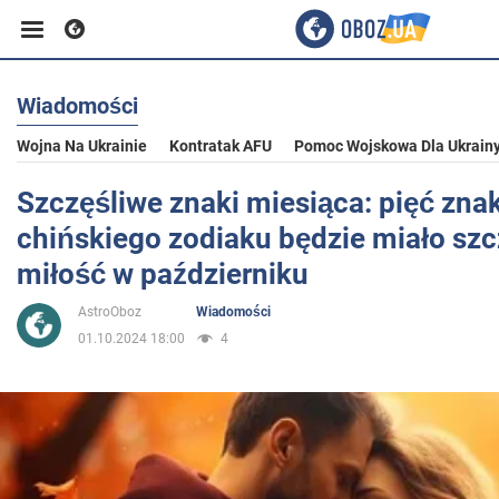
Wiadomości
Biznes
Wojna Na Ukrainie
Kontratak AFU
Pomoc Wojskowa Dla Ukrain
Sport
Szczęśliwe znaki miesiąca: pięć zn
chińskiego zodiaku będzie miało szc
Rozrywka
miłość w październiku
AstroOboz
Wiadomości
Życie
01.10.2024 18:00
4
Polityka
Społeczeństwo