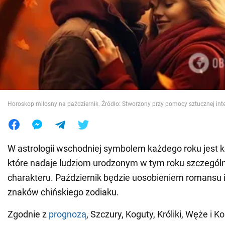
Wojna na Ukrainie
Świat
Jedzenie
Horoskop miłosny na październik. Źródło: Stworzony przy pomocy sztucznej inte
W astrologii wschodniej symbolem każdego roku jest k
które nadaje ludziom urodzonym w tym roku szczegól
charakteru. Październik będzie uosobieniem romansu i 
znaków chińskiego zodiaku.
Zgodnie z
prognozą
, Szczury, Koguty, Króliki, Węże i K