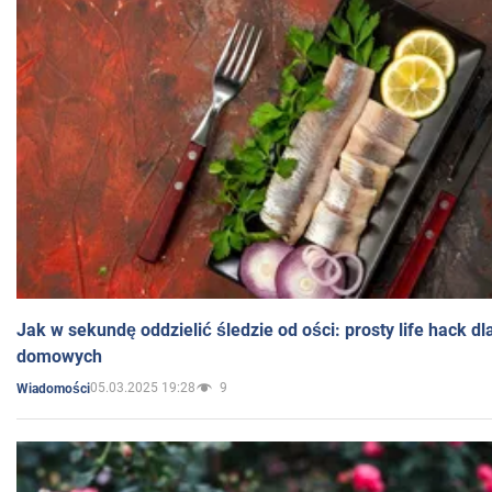
Jak w sekundę oddzielić śledzie od ości: prosty life hack d
domowych
05.03.2025 19:28
9
Wiadomości