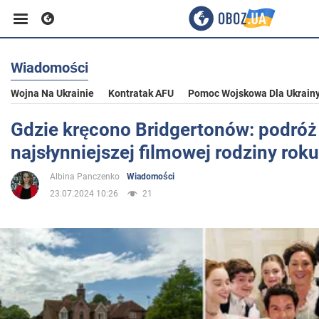
Wiadomości
Biznes
Wojna Na Ukrainie
Kontratak AFU
Pomoc Wojskowa Dla Ukrain
Sport
Gdzie kręcono Bridgertonów: podróż
najsłynniejszej filmowej rodziny roku
Rozrywka
Albina Panczenko
Wiadomości
23.07.2024 10:26
21
Życie
Polityka
Społeczeństwo