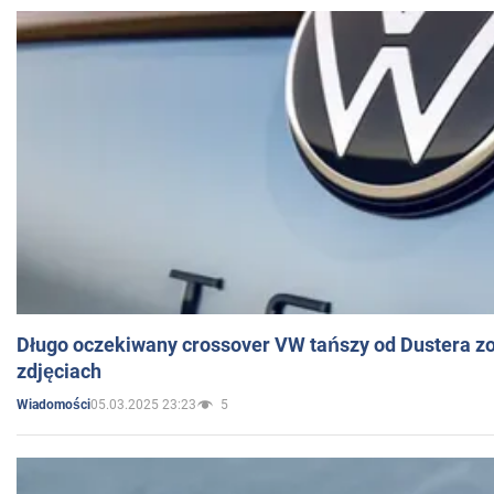
Długo oczekiwany crossover VW tańszy od Dustera zo
zdjęciach
05.03.2025 23:23
5
Wiadomości