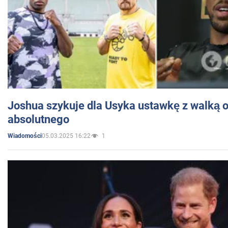
Joshua szykuje dla Usyka ustawkę z walką o 
absolutnego
05.03.2025 16:22
1
Wiadomości