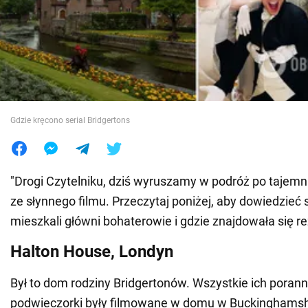
Wojna na Ukrainie
Świat
Jedzenie
Gdzie kręcono serial Bridgertons
"Drogi Czytelniku, dziś wyruszamy w podróż po tajem
ze słynnego filmu. Przeczytaj poniżej, aby dowiedzieć
mieszkali główni bohaterowie i gdzie znajdowała się r
Halton House, Londyn
Był to dom rodziny Bridgertonów. Wszystkie ich porann
podwieczorki były filmowane w domu w Buckinghamshi