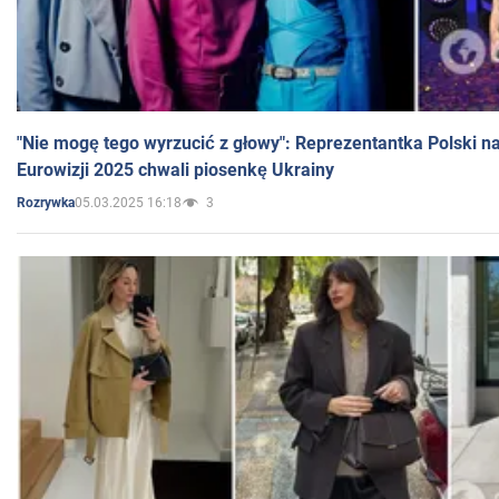
"Nie mogę tego wyrzucić z głowy": Reprezentantka Polski n
Eurowizji 2025 chwali piosenkę Ukrainy
05.03.2025 16:18
3
Rozrywka