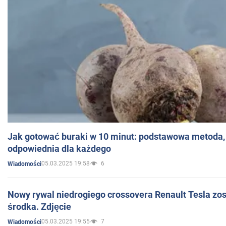
Jak gotować buraki w 10 minut: podstawowa metoda, 
odpowiednia dla każdego
05.03.2025 19:58
6
Wiadomości
Nowy rywal niedrogiego crossovera Renault Tesla zo
środka. Zdjęcie
05.03.2025 19:55
7
Wiadomości