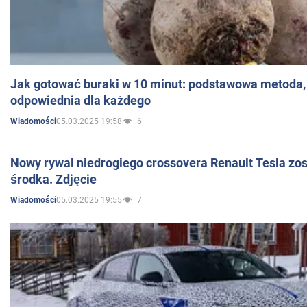
Jak gotować buraki w 10 minut: podstawowa metoda, 
odpowiednia dla każdego
05.03.2025 19:58
6
Wiadomości
Nowy rywal niedrogiego crossovera Renault Tesla zo
środka. Zdjęcie
05.03.2025 19:55
7
Wiadomości