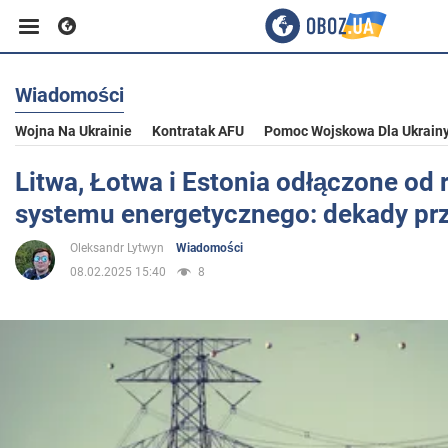
Wiadomości
Biznes
Wojna Na Ukrainie
Kontratak AFU
Pomoc Wojskowa Dla Ukrain
Sport
Litwa, Łotwa i Estonia odłączone od 
systemu energetycznego: dekady p
Rozrywka
Oleksandr Lytwyn
Wiadomości
08.02.2025 15:40
8
Życie
Polityka
Społeczeństwo