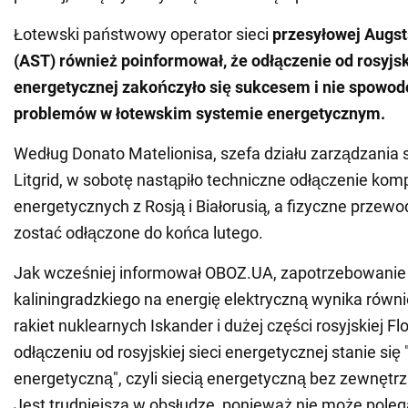
Łotewski państwowy operator sieci
przesyłowej
Augst
(AST) również poinformował, że odłączenie od rosyjski
energetycznej zakończyło się sukcesem i nie spowo
problemów w łotewskim systemie energetycznym.
Według Donato Matelionisa, szefa działu zarządzani
Litgrid, w sobotę nastąpiło techniczne odłączenie kom
energetycznych z Rosją i Białorusią, a fizyczne przew
zostać odłączone do końca lutego.
Jak wcześniej informował OBOZ.UA, zapotrzebowani
kaliningradzkiego na energię elektryczną wynika równ
rakiet nuklearnych Iskander i dużej części rosyjskiej Flo
odłączeniu od rosyjskiej sieci energetycznej stanie się
energetyczną", czyli siecią energetyczną bez zewnętr
Jest trudniejsza w obsłudze, ponieważ nie może pole