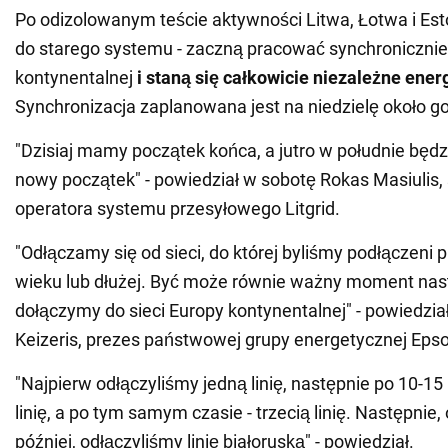
Po odizolowanym teście aktywności Litwa, Łotwa i Est
do starego systemu - zaczną pracować synchronicznie
kontynentalnej
i staną się całkowicie niezależne ener
Synchronizacja zaplanowana jest na niedzielę około go
"Dzisiaj mamy początek końca, a jutro w południe będz
nowy początek" - powiedział w sobotę Rokas Masiulis, 
operatora systemu przesyłowego Litgrid.
"Odłączamy się od sieci, do której byliśmy podłączeni 
wieku lub dłużej. Być może równie ważny moment nastą
dołączymy do sieci Europy kontynentalnej" - powiedzi
Keizeris, prezes państwowej grupy energetycznej Epso
"Najpierw odłączyliśmy jedną linię, następnie po 10-15
linię, a po tym samym czasie - trzecią linię. Następnie,
później, odłączyliśmy linię białoruską" - powiedział.