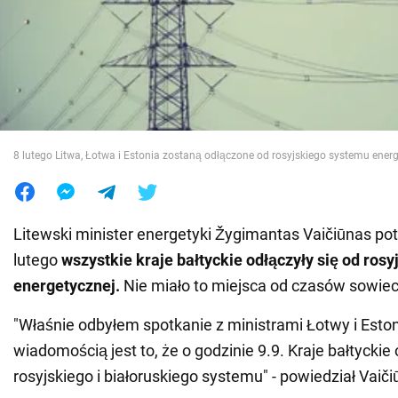
Wojna na Ukrainie
Świat
Jedzenie
8 lutego Litwa, Łotwa i Estonia zostaną odłączone od rosyjskiego systemu energ
Litewski minister energetyki Žygimantas Vaičiūnas potw
lutego
wszystkie kraje bałtyckie odłączyły się od rosyj
energetycznej.
Nie miało to miejsca od czasów sowiec
"Właśnie odbyłem spotkanie z ministrami Łotwy i Eston
wiadomością jest to, że o godzinie 9.9. Kraje bałtyckie 
rosyjskiego i białoruskiego systemu" - powiedział Vaič