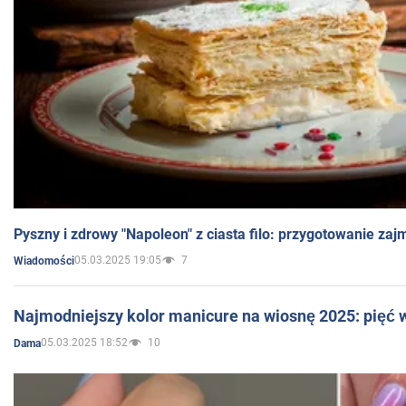
Pyszny i zdrowy "Napoleon" z ciasta filo: przygotowanie zaj
05.03.2025 19:05
7
Wiadomości
Najmodniejszy kolor manicure na wiosnę 2025: pięć
05.03.2025 18:52
10
Dama