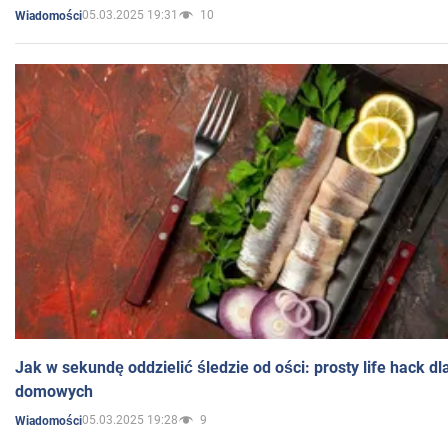
05.03.2025 19:31
10
Wiadomości
Jak w sekundę oddzielić śledzie od ości: prosty life hack d
domowych
05.03.2025 19:28
9
Wiadomości