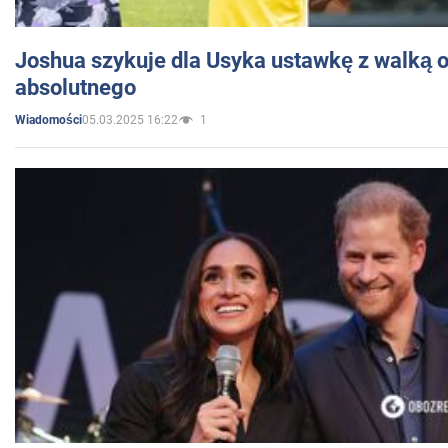
Joshua szykuje dla Usyka ustawkę z walką o 
absolutnego
05.03.2025 16:22
1
Wiadomości