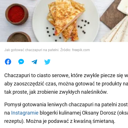
Wojna na Ukrainie
Świat
Jedzenie
Jak gotować chaczapuri na patelni. Źródło: freepik.com
Chaczapuri to ciasto serowe, które zwykle piecze się w
aby zaoszczędzić czas, można gotować te produkty na 
tak proste, jak zrobienie zwykłych naleśników.
Pomysł gotowania leniwych chaczapuri na patelni zos
na
Instagramie
blogerki kulinarnej Oksany Dorosz (ok
rezeptu). Można je podawać z kwaśną śmietaną.