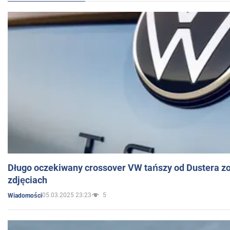
Długo oczekiwany crossover VW tańszy od Dustera zo
zdjęciach
05.03.2025 23:23
5
Wiadomości