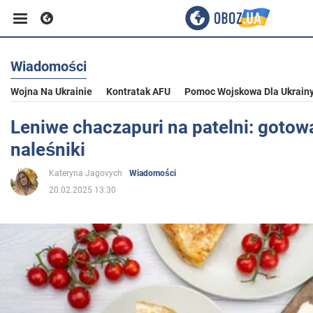
Wiadomości
Biznes
Wojna Na Ukrainie
Kontratak AFU
Pomoc Wojskowa Dla Ukrain
Sport
Leniwe chaczapuri na patelni: gotow
naleśniki
Rozrywka
Kateryna Jagovych
Wiadomości
20.02.2025 13:30
Życie
Polityka
Społeczeństwo