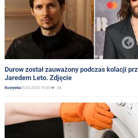
Durow został zauważony podczas kolacji prz
Jaredem Leto. Zdjęcie
05.03.2025 19:45
36
Rozrywka