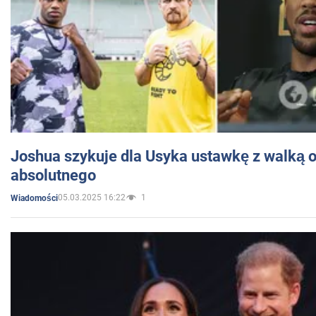
Joshua szykuje dla Usyka ustawkę z walką o 
absolutnego
05.03.2025 16:22
1
Wiadomości