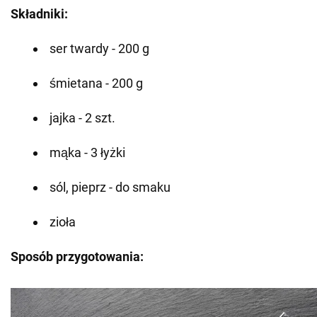
Składniki:
ser twardy - 200 g
śmietana - 200 g
jajka - 2 szt.
mąka - 3 łyżki
sól, pieprz - do smaku
zioła
Sposób przygotowania: