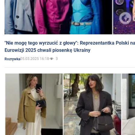
"Nie mogę tego wyrzucić z głowy": Reprezentantka Polski n
Eurowizji 2025 chwali piosenkę Ukrainy
05.03.2025 16:18
3
Rozrywka