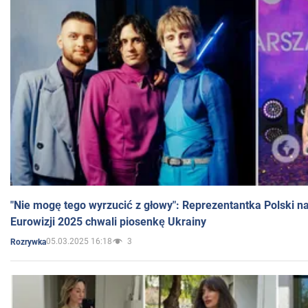
"Nie mogę tego wyrzucić z głowy": Reprezentantka Polski n
Eurowizji 2025 chwali piosenkę Ukrainy
05.03.2025 16:18
3
Rozrywka