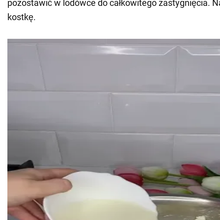
pozostawić w lodówce do całkowitego zastygnięcia. N
kostkę.