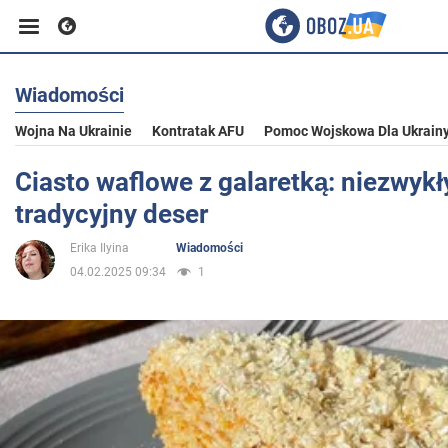
Wiadomości
Biznes
Wojna Na Ukrainie
Kontratak AFU
Pomoc Wojskowa Dla Ukrain
Sport
Ciasto waflowe z galaretką: niezwykł
tradycyjny deser
Rozrywka
Erika Ilyina
Wiadomości
04.02.2025 09:34
1
Życie
Polityka
Społeczeństwo