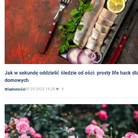
Jak w sekundę oddzielić śledzie od ości: prosty life hack d
domowych
05.03.2025 19:28
9
Wiadomości