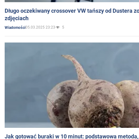
Długo oczekiwany crossover VW tańszy od Dustera zo
zdjęciach
05.03.2025 23:23
5
Wiadomości
Jak gotować buraki w 10 minut: podstawowa metoda, 