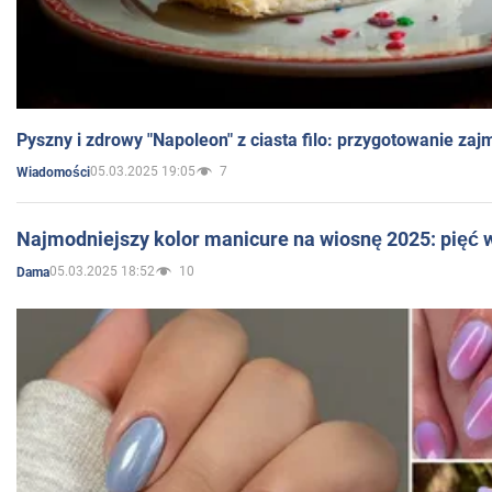
Pyszny i zdrowy "Napoleon" z ciasta filo: przygotowanie zaj
05.03.2025 19:05
7
Wiadomości
Najmodniejszy kolor manicure na wiosnę 2025: pięć
05.03.2025 18:52
10
Dama