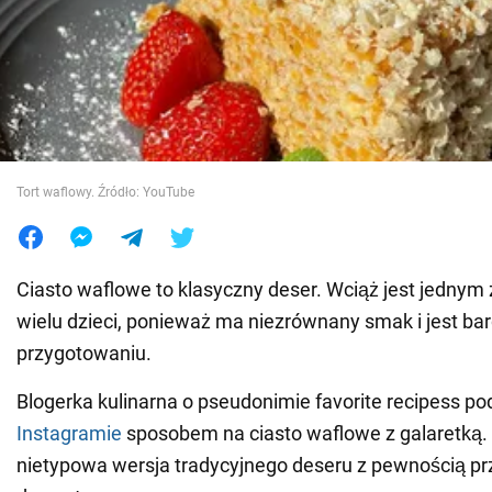
Wojna na Ukrainie
Świat
Jedzenie
Tort waflowy. Źródło: YouTube
Ciasto waflowe to klasyczny deser. Wciąż jest jednym 
wielu dzieci, ponieważ ma niezrównany smak i jest ba
przygotowaniu.
Blogerka kulinarna o pseudonimie favorite recipess podz
Instagramie
sposobem na ciasto waflowe z galaretką. 
nietypowa wersja tradycyjnego deseru z pewnością p