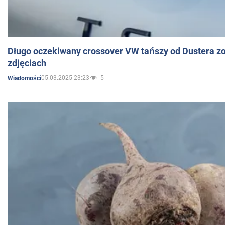
Długo oczekiwany crossover VW tańszy od Dustera zo
zdjęciach
05.03.2025 23:23
5
Wiadomości