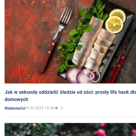
Jak w sekundę oddzielić śledzie od ości: prosty life hack d
domowych
05.03.2025 19:28
9
Wiadomości