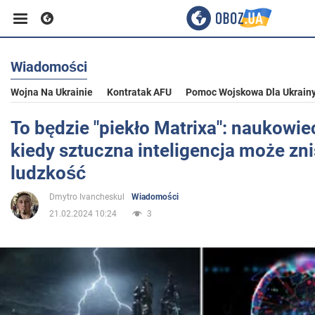
Wiadomości
Biznes
Wojna Na Ukrainie
Kontratak AFU
Pomoc Wojskowa Dla Ukrain
Sport
To będzie "piekło Matrixa": naukowie
kiedy sztuczna inteligencja może zn
Rozrywka
ludzkość
Dmytro Ivancheskul
Wiadomości
Życie
21.02.2024 10:24
3
Polityka
Społeczeństwo