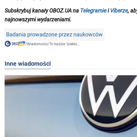
Subskrybuj kanały OB
OZ.UA na
Telegramie
i
Viberze
, a
najnowszymi wydarzeniami
.
Badania prowadzone przez naukowców
/
Wiadomości
/
To będzie "piekło...
Inne wiadomości