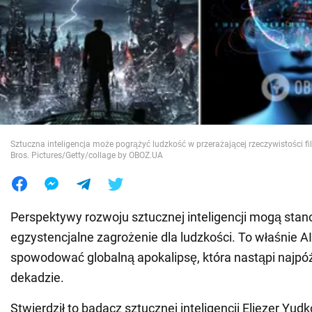
Wojna na Ukrainie
Świat
Jedzenie
Sztuczna inteligencja może pogrążyć ludzkość w przerażającej rzeczywistości fi
Bros. Pictures/Getty/collage by OBOZ.UA
Perspektywy rozwoju sztucznej inteligencji mogą stan
egzystencjalne zagrożenie dla ludzkości. To właśnie A
spowodować globalną apokalipsę, która nastąpi najpóź
dekadzie.
Stwierdził to badacz sztucznej inteligencji Eliezer Yu