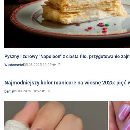
Pyszny i zdrowy "Napoleon" z ciasta filo: przygotowanie zaj
05.03.2025 19:05
7
Wiadomości
Najmodniejszy kolor manicure na wiosnę 2025: pięć
05.03.2025 18:52
10
Dama