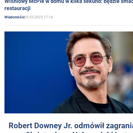
Wiśniowy McPie w domu w kilka sekund: będzie smac
restauracji
05.03.2025 17:14
Wiadomości
Robert Downey Jr. odmówił zagrani