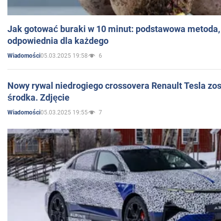
Jak gotować buraki w 10 minut: podstawowa metoda, 
odpowiednia dla każdego
05.03.2025 19:58
6
Wiadomości
Nowy rywal niedrogiego crossovera Renault Tesla zo
środka. Zdjęcie
05.03.2025 19:55
7
Wiadomości