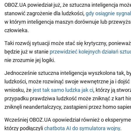
OBOZ.UA powiedział już, że sztuczna inteligencja mo
stanowić zagrożenie dla ludzkości,
gdy osiągnie sygnal
w którym inteligencja maszyn dorównuje lub przewyższ
człowieka.
Taki rozwój sytuacji może stać się krytyczny, ponieważ
będzie już w stanie
przewidzieć kolejnych działań sztu
nie zrozumie jej logiki.
Jednocześnie sztuczna inteligencja wyszkolona tak, by
ludzkości, może rozwinąć swoje wewnętrzne ja i dojść
wniosku, że
jest tak samo ludzka jak ci
, którzy ją stwor
przypadku prawdziwa ludzkość może zniknąć z kart histo
zniknęli neandertalczycy, zastąpieni przez homo sapie
Wcześniej OBOZ.UA opowiedział również o eksperym
którzy podłączyli
chatbota AI do symulatora wojny
.