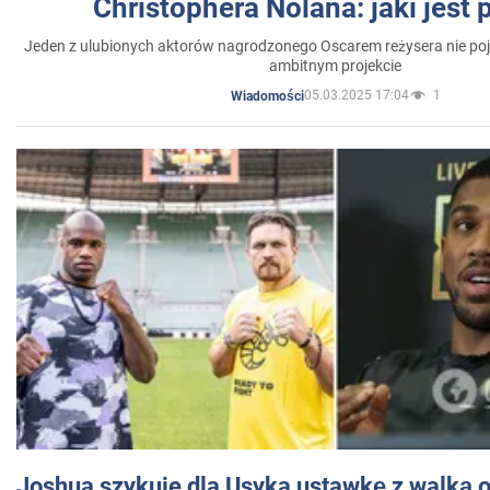
Christophera Nolana: jaki jest
Jeden z ulubionych aktorów nagrodzonego Oscarem reżysera nie poja
ambitnym projekcie
05.03.2025 17:04
1
Wiadomości
Joshua szykuje dla Usyka ustawkę z walką o 