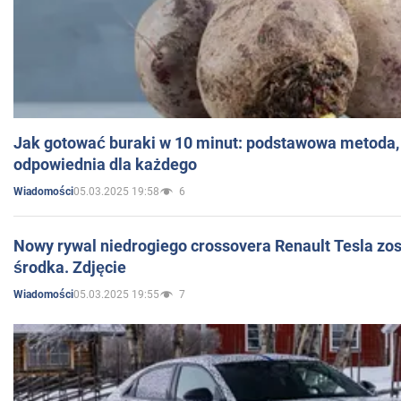
Jak gotować buraki w 10 minut: podstawowa metoda, 
odpowiednia dla każdego
05.03.2025 19:58
6
Wiadomości
Nowy rywal niedrogiego crossovera Renault Tesla zo
środka. Zdjęcie
05.03.2025 19:55
7
Wiadomości