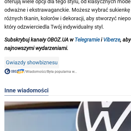
oferują wiele opcji dla tego stylu, od klasycznych model
odważne i ekstrawaganckie. Możesz wybrać sukienkę
różnych tkanin, kolorów i dekoracji, aby stworzyć niep
który odzwierciedla Twój indywidualny styl.
Subskrybuj kanały OBOZ.UA w
Telegramie
i
Viberze
, ab
najnowszymi wydarzeniami.
Gwiazdy showbiznesu
/
Wiadomości
/
Była popularna w...
Inne wiadomości