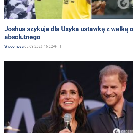
Joshua szykuje dla Usyka ustawkę z walką o 
absolutnego
05.03.2025 16:22
1
Wiadomości