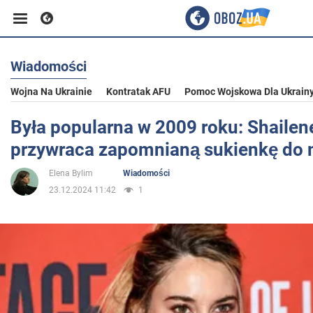
Wiadomości
Biznes
Wojna Na Ukrainie
Kontratak AFU
Pomoc Wojskowa Dla Ukrain
Sport
Była popularna w 2009 roku: Shaile
przywraca zapomnianą sukienkę do
Rozrywka
Elena Bylim
Wiadomości
23.12.2024 11:42
1
Życie
Polityka
Społeczeństwo