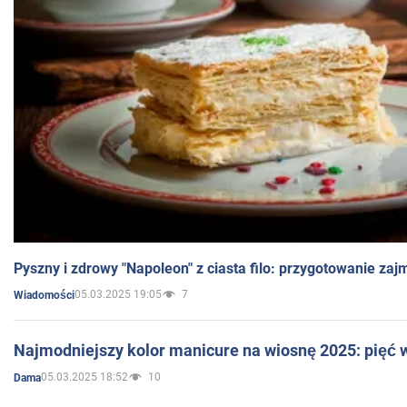
Pyszny i zdrowy "Napoleon" z ciasta filo: przygotowanie zaj
05.03.2025 19:05
7
Wiadomości
Najmodniejszy kolor manicure na wiosnę 2025: pięć
05.03.2025 18:52
10
Dama