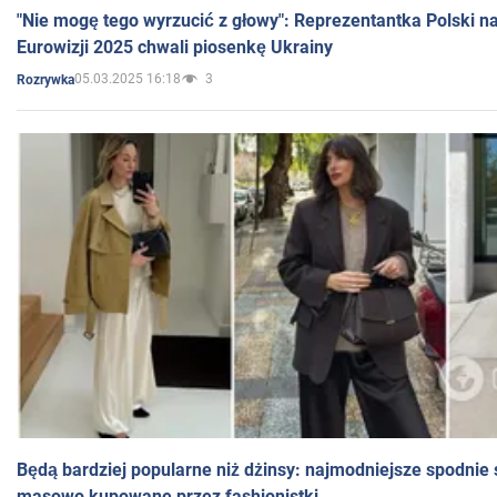
"Nie mogę tego wyrzucić z głowy": Reprezentantka Polski n
Eurowizji 2025 chwali piosenkę Ukrainy
05.03.2025 16:18
3
Rozrywka
Będą bardziej popularne niż dżinsy: najmodniejsze spodnie 
masowo kupowane przez fashionistki