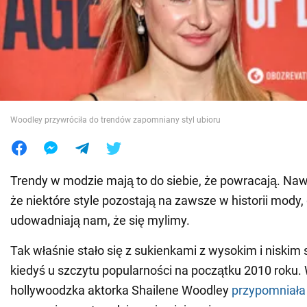
Wojna na Ukrainie
Świat
Jedzenie
Woodley przywróciła do trendów zapomniany styl ubioru
Trendy w modzie mają to do siebie, że powracają. Nawe
że niektóre style pozostają na zawsze w historii mody
udowadniają nam, że się mylimy.
Tak właśnie stało się z sukienkami z wysokim i niskim 
kiedyś u szczytu popularności na początku 2010 roku.
hollywoodzka aktorka Shailene Woodley
przypomniała