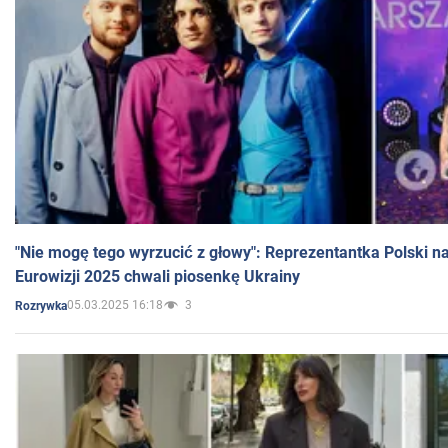
"Nie mogę tego wyrzucić z głowy": Reprezentantka Polski n
Eurowizji 2025 chwali piosenkę Ukrainy
05.03.2025 16:18
3
Rozrywka