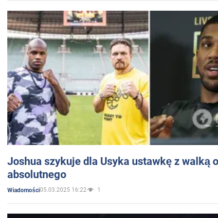
Joshua szykuje dla Usyka ustawkę z walką o 
absolutnego
05.03.2025 16:22
1
Wiadomości