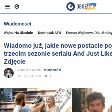
Wiadomości
Biznes
Wojna Na Ukrainie
Kontratak AFU
Pomoc Wojskowa Dla Ukrain
Sport
Wiadomo już, jakie nowe postacie po
trzecim sezonie serialu And Just Lik
Rozrywka
Zdjęcie
Anastazja Kakun
Wiadomości
Życie
12.07.2024 09:34
1
Polityka
Społeczeństwo