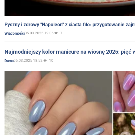
Pyszny i zdrowy "Napoleon" z ciasta filo: przygotowanie zaj
05.03.2025 19:05
7
Wiadomości
Najmodniejszy kolor manicure na wiosnę 2025: pięć
05.03.2025 18:52
10
Dama