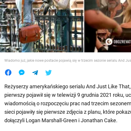
Wojna na Ukrainie
Świat
Jedzenie
Wiadomo już, jakie nowe postacie pojawią się w trzecim sezonie serialu And Jus
Reżyserzy amerykańskiego serialu And Just Like That, 
pierwszy pojawił się w telewizji 9 grudnia 2021 roku, u
wiadomością o rozpoczęciu prac nad trzecim sezonem 
sieci pojawiły się pierwsze zdjęcia z planu, które poka
dołączyli Logan Marshall-Green i Jonathan Cake.