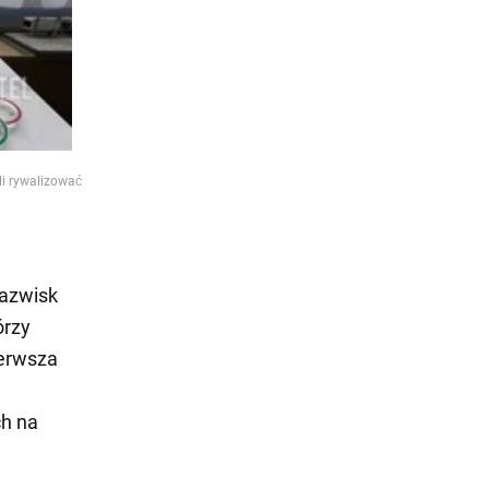
i rywalizować
azwisk
órzy
ierwsza
ch na