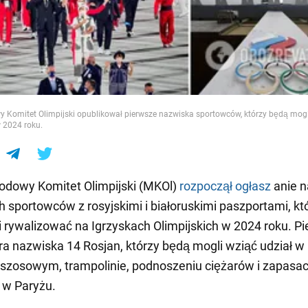
e
 Komitet Olimpijski opublikował pierwsze nazwiska sportowców, którzy będą mogl
 2024 roku.
odowy Komitet Olimpijski (MKOl)
rozpoczął ogłasz
anie n
h sportowców z rosyjskimi i białoruskimi paszportami, kt
 rywalizować na Igrzyskach Olimpijskich w 2024 roku. P
era nazwiska 14 Rosjan, którzy będą mogli wziąć udział w
 szosowym, trampolinie, podnoszeniu ciężarów i zapasa
 w Paryżu.