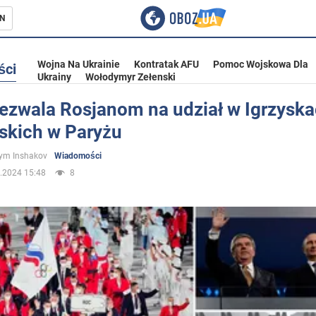
N
Wojna Na Ukrainie
Kontratak AFU
Pomoc Wojskowa Dla
ści
Ukrainy
Wołodymyr Zełenski
ezwala Rosjanom na udział w Igrzysk
jskich w Paryżu
ka
ym Inshakov
Wiadomości
.2024 15:48
8
eństwo
a Ukrainie