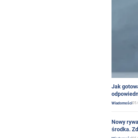
Jak gotow
odpowiedn
05.
Wiadomości
Nowy rywal
środka. Zd