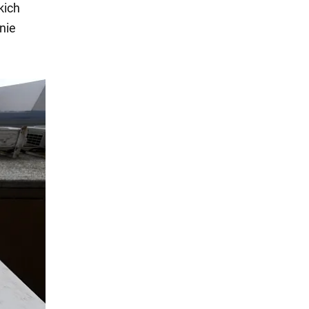
kich
nie