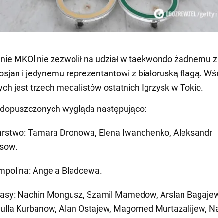
ie MKOl nie zezwolił na udział w taekwondo żadnemu z
osjan i jedynemu reprezentantowi z białoruską flagą. Wś
h jest trzech medalistów ostatnich Igrzysk w Tokio.
a dopuszczonych wygląda następująco:
arstwo: Tamara Dronowa, Elena Iwanchenko, Aleksandr
sow.
mpolina: Angela Bladcewa.
asy: Nachin Mongusz, Szamil Mamedow, Arslan Bagajew
ulla Kurbanow, Alan Ostajew, Magomed Murtazalijew, Na