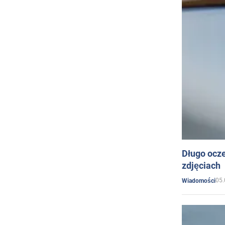
Długo ocz
zdjęciach
05.
Wiadomości