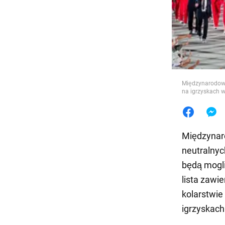
Jedzeni
Międzynarodowy
na igrzyskach w
Międzynar
neutralnyc
będą mogli
lista zawi
kolarstwie
igrzyskach