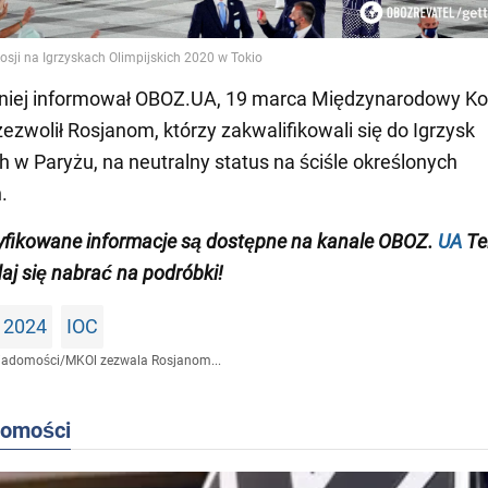
niej informował OBOZ.UA, 19 marca Międzynarodowy Ko
zezwolił Rosjanom, którzy zakwalifikowali się do Igrzysk
ch w Paryżu, na neutralny status na ściśle określonych
.
yfikowane informacje
są dostępne na
kanale OBOZ.
UA
Te
daj się nabrać na podróbki!
 2024
IOC
iadomości
/
MKOl zezwala Rosjanom...
domości