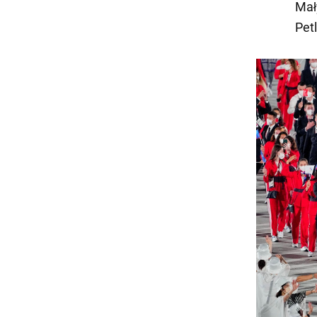
Mał
Pet