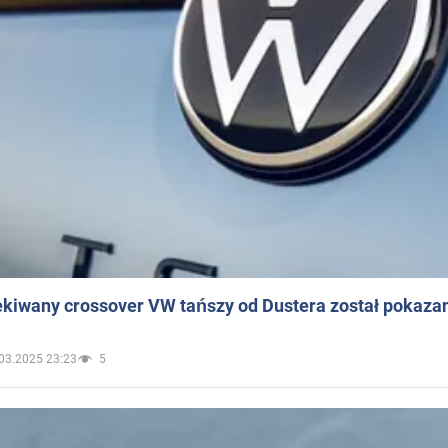
ekiwany crossover VW tańszy od Dustera został pokaza
03.2025 23:23
5