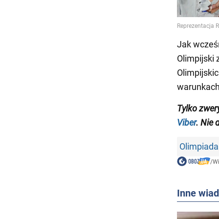
Jak wcześ
Olimpijski 
Olimpijski
warunkach
Tylko
zwer
Viber
.
Nie 
Olimpiada
/
W
Inne wia