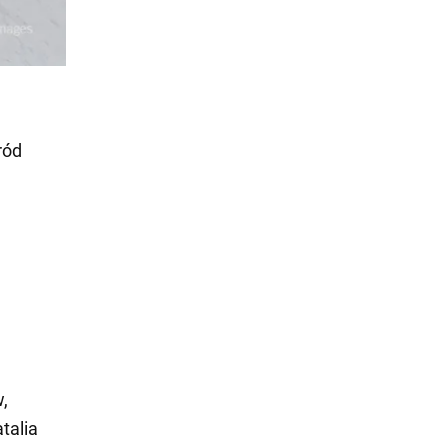
ród
,
talia