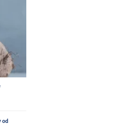
e
y od