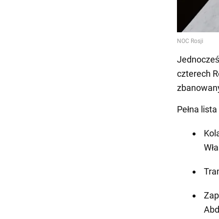
Jednocześn
czterech R
zbanowanyc
Pełna list
Kol
Wła
Tra
Zap
Abd